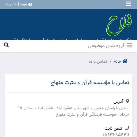
ورود | عضویت
پایگاه نشر و تبلیغ قرآن کریم و معارف اهل بیت علیهم السلام [ موسسه فرهنگی قرآن و
عترت منهاج عشق آباد ]
گروه بندی موضوعی
خانه
تماس با ما
تماس با مؤسسه قرآن و عترت منهاج
آدرس
استان خراسان جنوبی ، شهرستان عشق آباد - عشق آباد ، میدان 15
خرداد ، موسسه فرهنگی قرآن و عترت منهاج
تلفن ثابت
05632854411