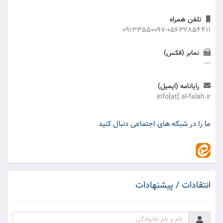
تلفن همراه
09133550097-05632854411
نمابر (فکس)
---
رایانامه (ایمیل)
info[at] al-falah.ir
ما را در شبکه های اجتماعی دنبال کنید
انتقادات / پیشنهادات