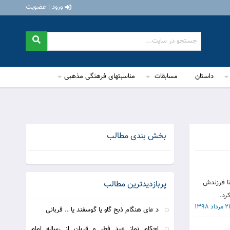
ورود | عضویت
داستان
مسابقات
مناسبتهای فرهنگی مذهبی
بخش بندی مطالب
تا فرزندش
پربازدیدترین مطالب
رد.
2 مرداد 1398
د عای هنگام ذبح گاو یا گوسفند یا .. قربانی
احكام نماز عید فطر و قربان از رساله امام