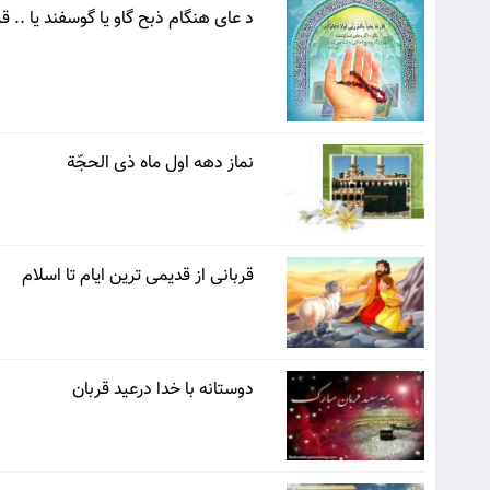
د عای هنگام ذبح گاو یا گوسفند یا .. قر
نماز دهه اول ماه ذى الحجّة
قربانی از قدیمی ترین ایام تا اسلام
دوستانه با خدا درعید قربان