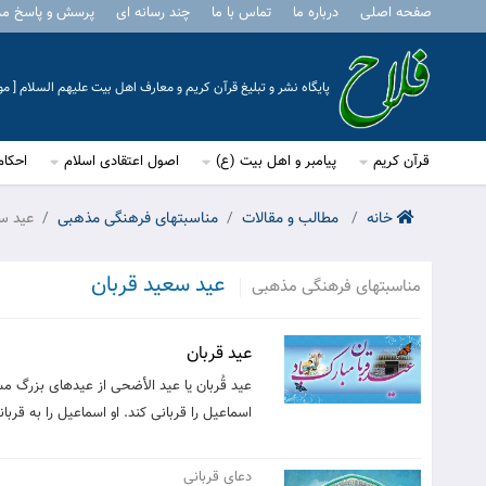
صفحه اصلی
درباره ما
تماس با ما
چند رسانه ای
پرسش و پاسخ م
پایگاه نشر و تبلیغ قرآن کریم و معارف اهل بیت علیهم السلام [ 
قرآن کریم
پیامبر و اهل بیت (ع)
اصول اعتقادی اسلام
احکام
خانه
مطالب و مقالات
مناسبتهای فرهنگی مذهبی
عید س
عید سعید قربان
مناسبتهای فرهنگی مذهبی
عید قربان
عید قُربان یا عید الأضحی از عیدهای بزرگ مسل
اسماعیل را قربانی کند. او اسماعیل را به قربا
دعای قربانی