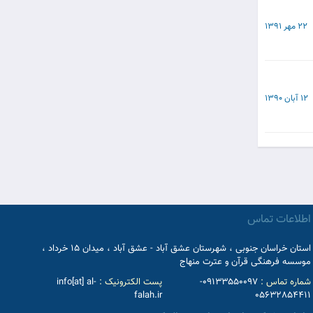
22 مهر 1391
12 آبان 1390
اطلاعات تماس
استان خراسان جنوبی ، شهرستان عشق آباد - عشق آباد ، میدان 15 خرداد ،
موسسه فرهنگی قرآن و عترت منهاج
شماره تماس :
09133550097-
پست الکترونیک :
info[at] al-
falah.ir
05632854411