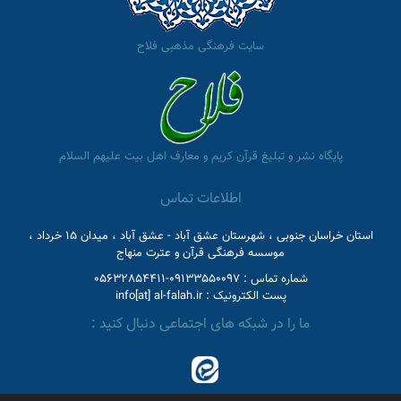
سایت فرهنگی مذهبی فلاح
پایگاه نشر و تبلیغ قرآن کریم و معارف اهل بیت علیهم السلام
اطلاعات تماس
استان خراسان جنوبی ، شهرستان عشق آباد - عشق آباد ، میدان 15 خرداد ،
موسسه فرهنگی قرآن و عترت منهاج
شماره تماس :
09133550097-05632854411
پست الکترونیک :
info[at] al-falah.ir
ما را در شبکه های اجتماعی دنبال کنید :