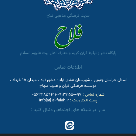
سایت فرهنگی مذهبی فلاح
پایگاه نشر و تبلیغ قرآن کریم و معارف اهل بیت علیهم السلام
اطلاعات تماس
استان خراسان جنوبی ، شهرستان عشق آباد - عشق آباد ، میدان 15 خرداد ،
موسسه فرهنگی قرآن و عترت منهاج
شماره تماس :
09133550097-05632854411
پست الکترونیک :
info[at] al-falah.ir
ما را در شبکه های اجتماعی دنبال کنید :