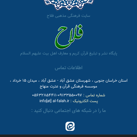
سایت فرهنگی مذهبی فلاح
پایگاه نشر و تبلیغ قرآن کریم و معارف اهل بیت علیهم السلام
اطلاعات تماس
استان خراسان جنوبی ، شهرستان عشق آباد - عشق آباد ، میدان 15 خرداد ،
موسسه فرهنگی قرآن و عترت منهاج
شماره تماس :
09133550097-05632854411
پست الکترونیک :
info[at] al-falah.ir
ما را در شبکه های اجتماعی دنبال کنید :