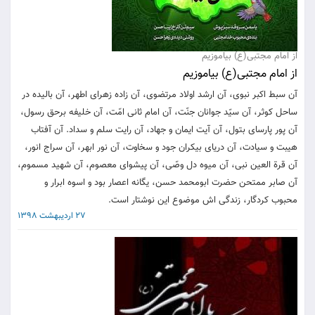
از امام مجتبی(ع) بیاموزیم
از امام مجتبی(ع) بیاموزیم
آن سبط اکبر نبوی، آن ارشد اولاد مرتضوی، آن زاده زهرای اطهر، آن بالیده در
ساحل کوثر، آن سیّد جوانان جنّت، آن امام ثانی امّت، آن خلیفه برحق رسول،
آن پور پارسای بتول، آن آیت ایمان و جهاد، آن رایت سلم و سداد. آن آفتاب
هیبت و سیادت، آن دریای بیکران جود و سخاوت، آن نور ابهر، آن سراج انور،
آن قرة العین نبی، آن میوه دل وصّی، آن پیشوای معصوم، آن شهید مسموم،
آن صابر ممتحن حضرت ابومحمد حسن، یگانه اعصار بود و اسوه ابرار و
محبوب کردگار، زندگی اش موضوع این نوشتار است.
27 اردیبهشت 1398