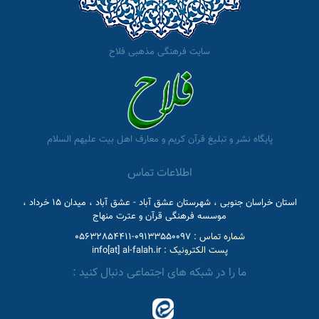
سایت فرهنگی مذهبی فلاح
پایگاه نشر و تبلیغ قرآن کریم و معارف اهل بیت علیهم السلام
اطلاعات تماس
استان خراسان جنوبی ، شهرستان عشق آباد - عشق آباد ، میدان 15 خرداد ،
موسسه فرهنگی قرآن و عترت منهاج
شماره تماس :
09133550097-05632854411
پست الکترونیک :
info[at] al-falah.ir
ما را در شبکه های اجتماعی دنبال کنید :