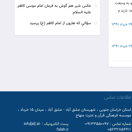
 و به وسعت
عكس شیر هم گوش به فرمان امام موسى كاظم
 باريد و
علیه السلام
سؤالي كه هارون از امام كاظم (ع) پرسيد
2 خرداد 1391
2 خرداد 1391
اطلاعات تماس
استان خراسان جنوبی ، شهرستان عشق آباد - عشق آباد ، میدان 15 خرداد ،
موسسه فرهنگی قرآن و عترت منهاج
شماره تماس :
09133550097-
پست الکترونیک :
info[at] al-
falah.ir
05632854411