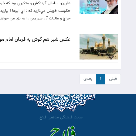
هارون، سلطان گردنکش و متکبري بود که خود ر
حکومت خويش مي‌نازيد که : اي ابرها ! بباريد
خراج و ماليات آن سرزمين را به نزد من خواهند
عكس شیر هم گوش به فرمان امام موس
قبلی
۱
بعدی
سایت فرهنگی مذهبی فلاح