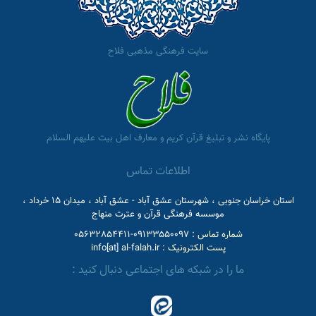
سایت فرهنگی مذهبی فلاح
پایگاه نشر و تبلیغ قرآن کریم و معارف اهل بیت علیهم السلام
اطلاعات تماس
استان خراسان جنوبی ، شهرستان عشق آباد - عشق آباد ، میدان 15 خرداد ،
موسسه فرهنگی قرآن و عترت منهاج
شماره تماس :
09133550097-05632854411
پست الکترونیک :
info[at] al-falah.ir
ما را در شبکه های اجتماعی دنبال کنید :