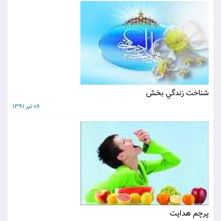
شناخت زندگي بخش
08 تیر 1391
پرچم هدايت