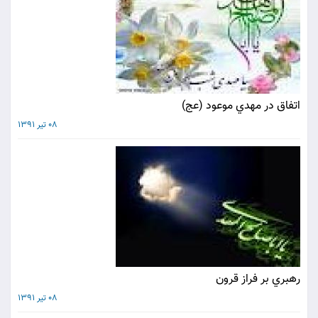
اتفاق در مهدي موعود (عج)
08 تیر 1391
رهبري بر فراز قرون
08 تیر 1391