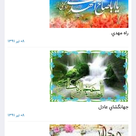
راه مهدي
08 تیر 1391
جهانگشاي عادل
08 تیر 1391