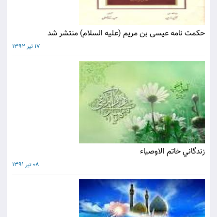
حكمت نامه عيسى بن مريم (عليه السلام) منتشر شد
17 تیر 1392
زندگاني خاتم الاوصياء
08 تیر 1391