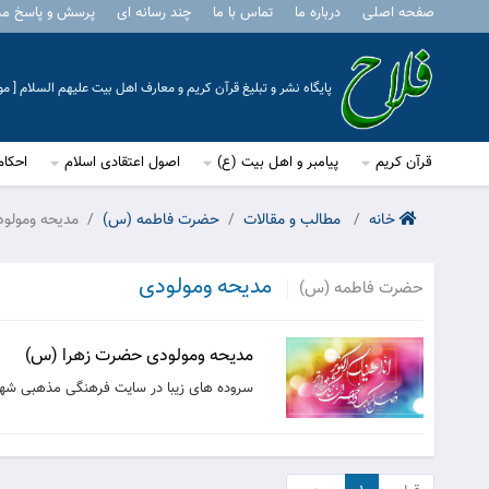
صفحه اصلی
درباره ما
تماس با ما
چند رسانه ای
پرسش و پاسخ م
پایگاه نشر و تبلیغ قرآن کریم و معارف اهل بیت علیهم السلام [ 
قرآن کریم
پیامبر و اهل بیت (ع)
اصول اعتقادی اسلام
احکام
خانه
مطالب و مقالات
حضرت فاطمه (س)
مدیحه ومولود
مدیحه ومولودی
حضرت فاطمه (س)
مدیحه ومولودی حضرت زهرا (س)
سروده های زیبا در سایت فرهنگی مذهبی شهی