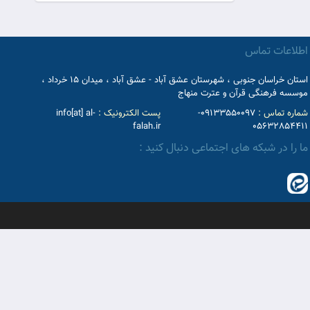
اطلاعات تماس
استان خراسان جنوبی ، شهرستان عشق آباد - عشق آباد ، میدان 15 خرداد ،
موسسه فرهنگی قرآن و عترت منهاج
شماره تماس :
09133550097-
پست الکترونیک :
info[at] al-
falah.ir
05632854411
ما را در شبکه های اجتماعی دنبال کنید :