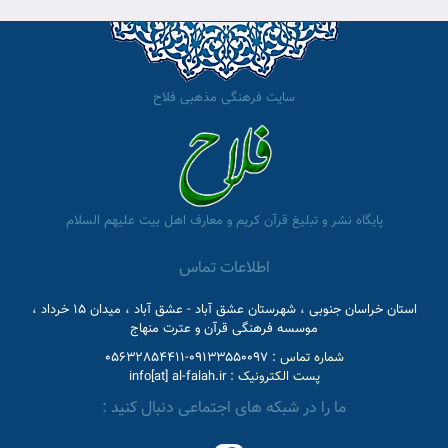
سایت فرهنگی مذهبی فلاح
پایگاه نشر و تبلیغ قرآن کریم و معارف اهل بیت علیهم السلام
اطلاعات تماس
استان خراسان جنوبی ، شهرستان عشق آباد - عشق آباد ، میدان 15 خرداد ،
موسسه فرهنگی قرآن و عترت منهاج
شماره تماس :
09133550097-05632854411
پست الکترونیک :
info[at] al-falah.ir
ما را در شبکه های اجتماعی دنبال کنید :