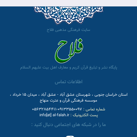
سایت فرهنگی مذهبی فلاح
پایگاه نشر و تبلیغ قرآن کریم و معارف اهل بیت علیهم السلام
اطلاعات تماس
استان خراسان جنوبی ، شهرستان عشق آباد - عشق آباد ، میدان 15 خرداد ،
موسسه فرهنگی قرآن و عترت منهاج
شماره تماس :
09133550097-05632854411
پست الکترونیک :
info[at] al-falah.ir
ما را در شبکه های اجتماعی دنبال کنید :