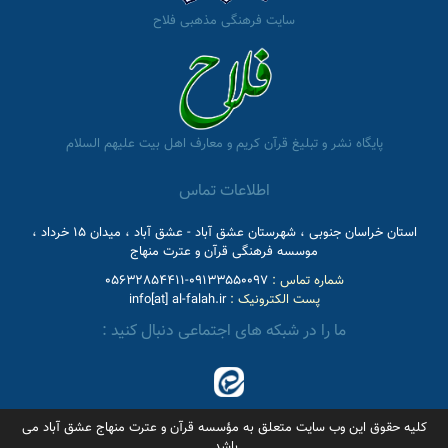
سایت فرهنگی مذهبی فلاح
پایگاه نشر و تبلیغ قرآن کریم و معارف اهل بیت علیهم السلام
اطلاعات تماس
استان خراسان جنوبی ، شهرستان عشق آباد - عشق آباد ، میدان 15 خرداد ،
موسسه فرهنگی قرآن و عترت منهاج
شماره تماس :
09133550097-05632854411
پست الکترونیک :
info[at] al-falah.ir
ما را در شبکه های اجتماعی دنبال کنید :
کلیه حقوق این وب سایت متعلق به مؤسسه قرآن و عترت منهاج عشق آباد می
باشد.