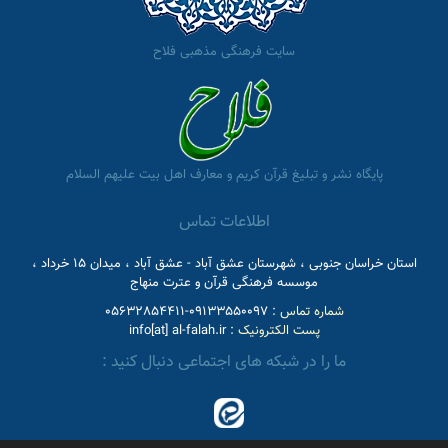
سایت فرهنگی مذهبی فلاح
پایگاه نشر و تبلیغ قرآن کریم و معارف اهل بیت علیهم السلام
اطلاعات تماس
استان خراسان جنوبی ، شهرستان عشق آباد - عشق آباد ، میدان 15 خرداد ،
موسسه فرهنگی قرآن و عترت منهاج
شماره تماس :
09133550097-05632854411
پست الکترونیک :
info[at] al-falah.ir
ما را در شبکه های اجتماعی دنبال کنید :