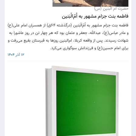
حضرت ام البنین (س)
فاطمه بنت حِزام مشهور به اُمّ‌الْبَنین
فاطمه بنت حِزام مشهور به اُمّ‌الْبَنین (درگذشته ۶۴ق) از همسران امام علی(ع)
و مادر عباس(ع)، عبدالله، جعفر و عثمان بود که هر چهار تن در روز عاشورا به
شهادت رسیدند. پس از واقعه کربلا، ام‌البنین روزها به قبرستان بقیع می‌رفت و
برای امام حسین(ع) و فرزندانش سوگواری می‌کرد.
12 آذر 1404