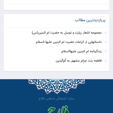
پربازدیدترین مطالب
مجموعه اشعار زیارت و توسل به حضرت ام البنین(س)
داستانهایی از کرامات حضرت ام البنین علیها السلام
زندگینامه ام البنین علیهاالسلام
فاطمه بنت حِزام مشهور به اُمّ‌الْبَنین
سایت فرهنگی مذهبی فلاح