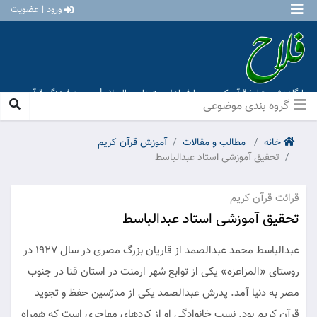
ورود | عضویت
پایگاه نشر و تبلیغ قرآن کریم و معارف اهل بیت علیهم السلام [ موسسه فرهنگی قرآن و
عترت منهاج عشق آباد ]
گروه بندی موضوعی
خانه
مطالب و مقالات
آموزش قرآن کریم
تحقیق آموزشی استاد عبدالباسط
قرائت قرآن کریم
تحقیق آموزشی استاد عبدالباسط
عبدالباسط محمد عبدالصمد از قاریان بزرگ مصری در سال ۱۹۲۷ در
روستای «المزاعزه» یکی از توابع شهر ارمنت در استان قنا در جنوب
مصر به دنیا آمد. پدرش عبدالصمد یکی از مدرّسین حفظ و تجوید
قرآن کریم بود. نسب خانوادگى او از كردهاى مهاجرى است كه همراه