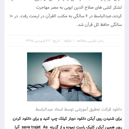
لشكر كشى هاى صلاح الدين ايوبى به مصر مهاجرت
كردند،عبدالباسط در ۶ سالگی به مکتب القرآن در ارمنت رفت. در ۱۰
سالگی حافظ کل قرآن شد.
زمان تقریبی مطالعه : 1 دقیقه
تاریخ : 22 فروردین 1395
دانلود قرائت تحقیق آموزشی توسط استاد عبدالباسط
برای شنیدن روی آیکن دانلود دوبار کیلک چپ کنید و برای دانلود کردن
روی همین آیکن کلیک راست نموده و از گزینه save trajet As آنرا