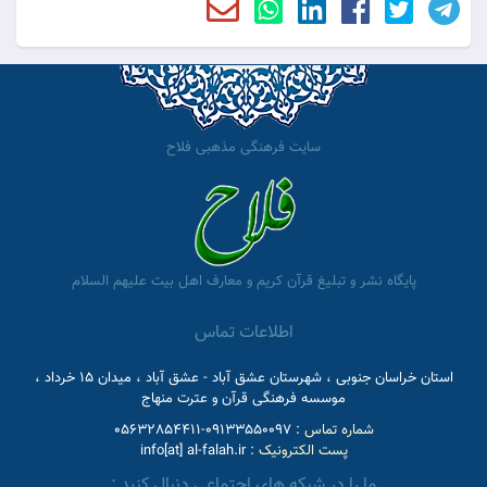
سایت فرهنگی مذهبی فلاح
پایگاه نشر و تبلیغ قرآن کریم و معارف اهل بیت علیهم السلام
اطلاعات تماس
استان خراسان جنوبی ، شهرستان عشق آباد - عشق آباد ، میدان 15 خرداد ،
موسسه فرهنگی قرآن و عترت منهاج
شماره تماس :
09133550097-05632854411
پست الکترونیک :
info[at] al-falah.ir
ما را در شبکه های اجتماعی دنبال کنید :