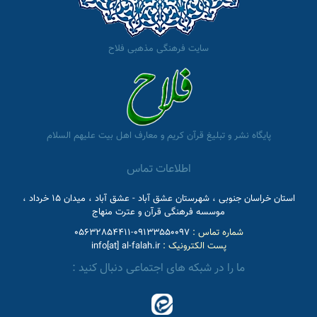
سایت فرهنگی مذهبی فلاح
پایگاه نشر و تبلیغ قرآن کریم و معارف اهل بیت علیهم السلام
اطلاعات تماس
استان خراسان جنوبی ، شهرستان عشق آباد - عشق آباد ، میدان 15 خرداد ،
موسسه فرهنگی قرآن و عترت منهاج
شماره تماس :
09133550097-05632854411
پست الکترونیک :
info[at] al-falah.ir
ما را در شبکه های اجتماعی دنبال کنید :