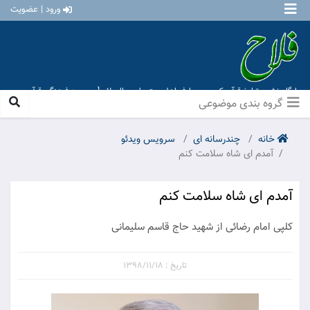
ورود | عضویت
پایگاه نشر و تبلیغ قرآن کریم و معارف اهل بیت علیهم السلام [ موسسه فرهنگی قرآن و
عترت منهاج عشق آباد ]
گروه بندی موضوعی
خانه
چندرسانه ای
سرویس ویدئو
آمدم ای شاه سلامت کنم
آمدم ای شاه سلامت کنم
کلپی امام رضائی از شهید حاج قاسم سلیمانی
تاریخ : 1398/11/18