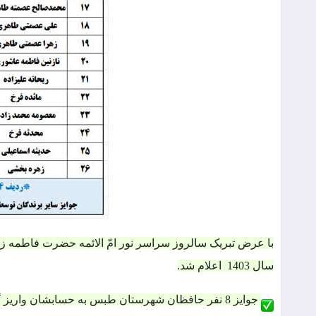
با عرض تبریک سالروز سراسر نور امّ الائمه حضرت فاطمه زهر
سال 1403 اعلام شد.
جوایز 8 نفر حافظان شهرستان طبس به حسابشان واری