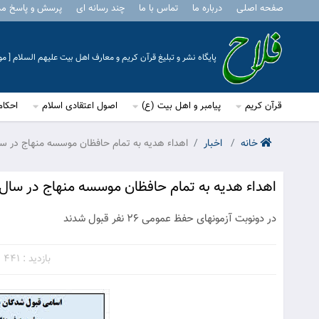
صفحه اصلی
درباره ما
تماس با ما
چند رسانه ای
پرسش و پاسخ م
پایگاه نشر و تبلیغ قرآن کریم و معارف اهل بیت علیهم السلام [ 
قرآن کریم
پیامبر و اهل بیت (ع)
اصول اعتقادی اسلام
احکام
خانه
اخبار
اهداء هدیه به تمام حافظان موسسه منهاج در سال 3
اهداء هدیه به تمام حافظان موسسه منهاج در سال 1403
در دونوبت آزمونهای حفظ عمومی 26 نفر قبول شدند
بازدید : 441