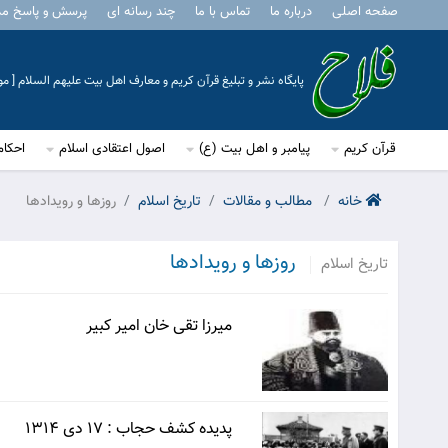
صفحه اصلی
درباره ما
تماس با ما
چند رسانه ای
پرسش و پاسخ م
پایگاه نشر و تبلیغ قرآن کریم و معارف اهل بیت علیهم السلام [ 
قرآن کریم
پیامبر و اهل بیت (ع)
اصول اعتقادی اسلام
احکام
خانه
مطالب و مقالات
تاريخ اسلام
روزها و رويدادها
روزها و رويدادها
تاريخ اسلام
ميرزا تقى خان امير كبير
پديده كشف حجاب : 17 دى 1314