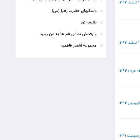
د 1393
دلتنگیهای حضرت زهرا (س)
طليعه نور
با رفتنش تمامی غم ها به من رسید
د 1393
مجموعه اشعار فاطمیه
خرداد 1392