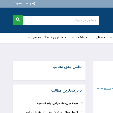
ورود | عضویت
داستان
مسابقات
مناسبتهای فرهنگی مذهبی
بخش بندی مطالب
د 1393
پربازدیدترین مطالب
نوحه و روضه خوانی ایام فاطمیه
اشعار مراثی حضرت زهرا (س)- یاس کبود