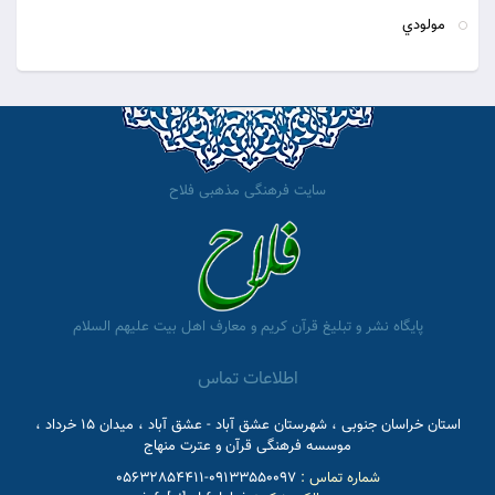
مولودي
سایت فرهنگی مذهبی فلاح
پایگاه نشر و تبلیغ قرآن کریم و معارف اهل بیت علیهم السلام
اطلاعات تماس
استان خراسان جنوبی ، شهرستان عشق آباد - عشق آباد ، میدان 15 خرداد ،
موسسه فرهنگی قرآن و عترت منهاج
شماره تماس :
09133550097-05632854411