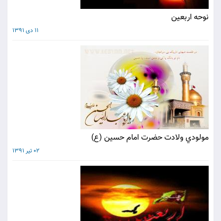
نوحه اربعین
11 دی 1391
مولودي ولادت حضرت امام حسين (ع)
02 تیر 1391