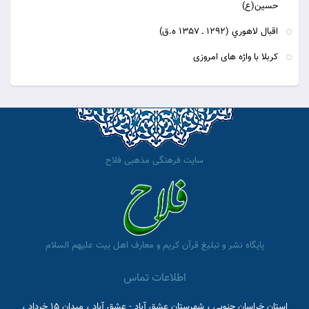
حسین(ع)
اقبال لاهوري (1292 ـ 1357 ه.ق‌)
کربلا با واژه های امروزی
سایت فرهنگی مذهبی فلاح
پایگاه نشر و تبلیغ قرآن کریم و معارف اهل بیت علیهم السلام
اطلاعات تماس
استان خراسان جنوبی ، شهرستان عشق آباد - عشق آباد ، میدان 15 خرداد ،