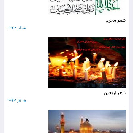
شعر محرم
08 آذر 1393
شعر اربعین
05 آذر 1393