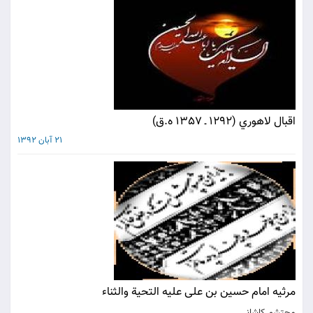
اقبال لاهوري (1292 ـ 1357 ه.ق‌)
21 آبان 1392
مرثیه امام حسین بن علی علیه التحیة والثناء