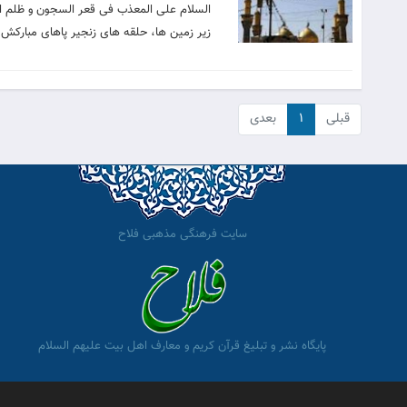
السلام على المعذب فى قعر السجون و ظلم الم
زير زمين ها، حلقه هاى زنجير پاهاى مباركش 
قبلی
۱
بعدی
سایت فرهنگی مذهبی فلاح
پایگاه نشر و تبلیغ قرآن کریم و معارف اهل بیت علیهم السلام