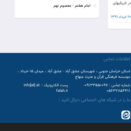
 تاريكيهاى
امام هفتم - معصوم نهم
20 خرداد 1391
اطلاعات تماس
استان خراسان جنوبی ، شهرستان عشق آباد - عشق آباد ، میدان 15 خرداد ،
موسسه فرهنگی قرآن و عترت منهاج
شماره تماس :
09133550097-
پست الکترونیک :
info[at] al-
falah.ir
05632854411
ما را در شبکه های اجتماعی دنبال کنید :