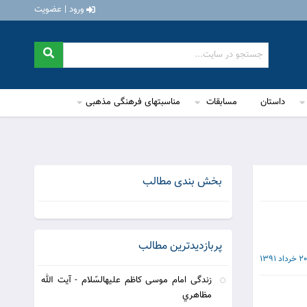
ورود | عضویت
داستان
مسابقات
مناسبتهای فرهنگی مذهبی
بخش بندی مطالب
پربازدیدترین مطالب
20 خرداد 1391
زندگى امام موسى كاظم عليه‏السّلام‏ - آيت الله
مظاهري