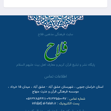
سایت فرهنگی مذهبی فلاح
پایگاه نشر و تبلیغ قرآن کریم و معارف اهل بیت علیهم السلام
اطلاعات تماس
استان خراسان جنوبی ، شهرستان عشق آباد - عشق آباد ، میدان 15 خرداد ،
موسسه فرهنگی قرآن و عترت منهاج
شماره تماس :
09133550097-05632854411
پست الکترونیک :
info[at] al-falah.ir