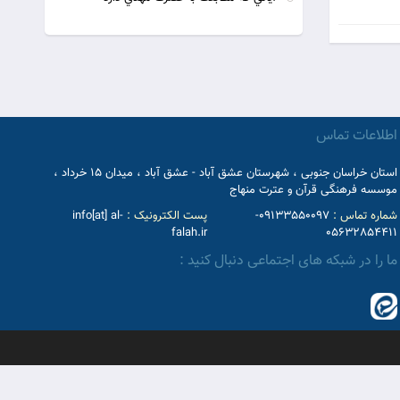
اطلاعات تماس
استان خراسان جنوبی ، شهرستان عشق آباد - عشق آباد ، میدان 15 خرداد ،
موسسه فرهنگی قرآن و عترت منهاج
شماره تماس :
09133550097-
پست الکترونیک :
info[at] al-
falah.ir
05632854411
ما را در شبکه های اجتماعی دنبال کنید :