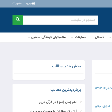
ورود | عضویت
داستان
مسابقات
مناسبتهای فرهنگی مذهبی
بخش بندی مطالب
داد 1393
پربازدیدترین مطالب
امام زمان (عج ) در قرآن کریم
09 آبان 1390
آياتي که مطابقت با حضرت مهدي دارد