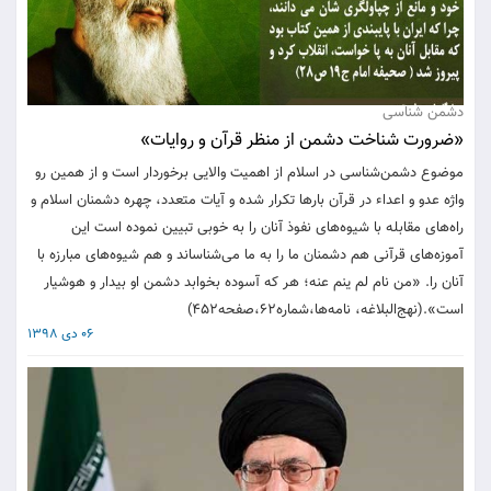
دشمن شناسی
«ضرورت شناخت دشمن از منظر قرآن و روايات»
موضوع دشمن‌شناسی در اسلام از اهميت والايی برخوردار است و از همين رو
واژه عدو و اعداء در قرآن بارها تكرار شده و آيات متعدد، چهره دشمنان اسلام و
راه‌های مقابله با شيوه‌های نفوذ آنان را به خوبی تبيين نموده است اين
آموزه‌های قرآنی هم دشمنان ما را به ما می‌شناساند و هم شيوه‌های مبارزه با
آنان را. «من نام لم ينم عنه؛ هر كه آسوده بخوابد دشمن او بيدار و هوشيار
است».(نهج‌البلاغه، نامه‌ها،شماره۶۲،صفحه۴۵۲)
06 دی 1398