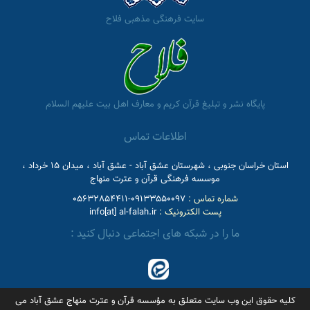
سایت فرهنگی مذهبی فلاح
پایگاه نشر و تبلیغ قرآن کریم و معارف اهل بیت علیهم السلام
اطلاعات تماس
استان خراسان جنوبی ، شهرستان عشق آباد - عشق آباد ، میدان 15 خرداد ،
موسسه فرهنگی قرآن و عترت منهاج
شماره تماس :
09133550097-05632854411
پست الکترونیک :
info[at] al-falah.ir
ما را در شبکه های اجتماعی دنبال کنید :
کلیه حقوق این وب سایت متعلق به مؤسسه قرآن و عترت منهاج عشق آباد می