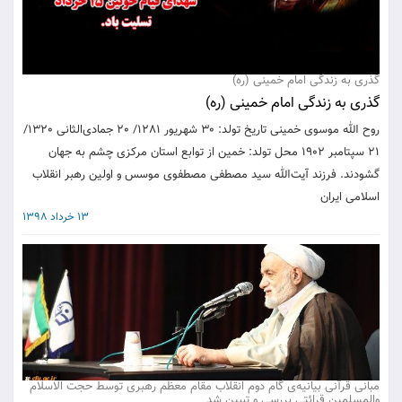
گذری به زندگی امام خمینی (ره)
گذری به زندگی امام خمینی (ره)
روح الله موسوی خمینی تاریخ تولد: 30 شهریور 1281/ 20 جمادی‌الثانی 1320/
21 سپتامبر 1902 محل تولد: خمین از توابع استان مرکزى چشم به جهان
گشودند. فرزند آیت‌الله سید مصطفی مصطفوی موسس و اولین رهبر انقلاب
اسلامی ایران
13 خرداد 1398
مبانی قرآنی بیانیه‌ی گام دوم انقلاب مقام معظم رهبری توسط حجت الاسلام
والمسلمین قرائتی بررسی و تببین شد