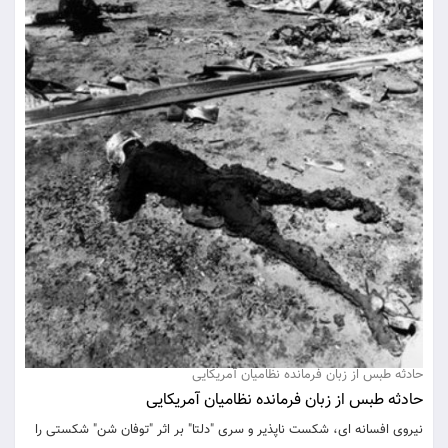
حادثه طبس از زبان فرمانده نظامیان آمریکایی
حادثه طبس از زبان فرمانده نظامیان آمریکایی
نیروی افسانه ای، شکست ناپذیر و سری "دلتا" بر اثر "توفان شن" شکستی را