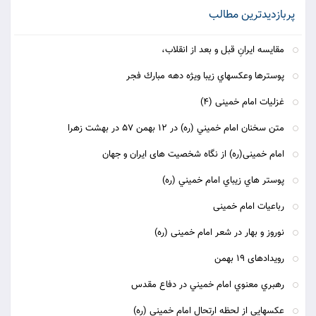
پربازدیدترین مطالب
مقایسه ایرانِ قبل و بعد از انقلاب،
پوسترها وعكسهاي زيبا ويژه دهه مبارك فجر
غزلیات امام خمینی (4)
متن سخنان امام خميني (ره) در 12 بهمن 57 در بهشت زهرا
امام خمینی(ره) از نگاه شخصیت های ایران و جهان
پوستر هاي زيباي امام خميني (ره)
رباعیات امام خمینی
نوروز و بهار در شعر امام خمینی (ره)
رویدادهای 19 بهمن
رهبري معنوي امام خميني در دفاع مقدس
عكسهايي از لحظه ارتحال امام خميني (ره)