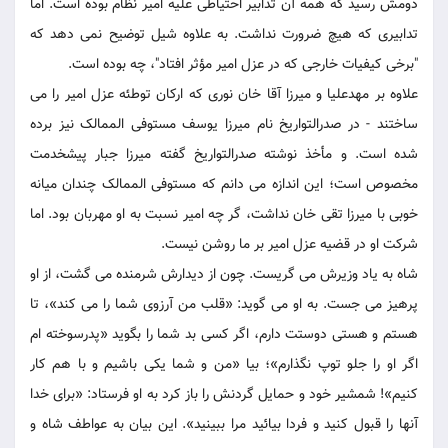
دومش رسید که همه آن تدابیر احتیاطی علیه امیر نظام بوده است. اما
تدابیری که هیچ ضرورت نداشت. به علاوه شیل توضیح نمی دهد که
"برخی کیفیات خارجی که در عزل امیر مؤثر افتاد"، چه بوده است.
علاوه بر مهدعلیا و میرزا آقا خان نوری که ارکان توطئه عزل امیر را می
ساختند - در صدرالتواریخ نام میرزا یوسف مستوفی الممالک نیز برده
شده است. و مأخذ نوشته صدرالتواریخ گفته میرزا جبار پیشخدمت
مخصوص است؛ این اندازه می دانم که مستوفی الممالک چندان میانه
خوبی با میرزا تقی خان نداشت، گر چه امیر نسبت به او مهربان بود. اما
شرکت او در قضیه عزل امیر بر ما روشن نیست.
شاه به یاد وزیرش می گریست. چون از دیدارش شرمنده می گشت، از او
پرهیز می جست. به او می گوید: «قلب من آرزوی شما را می کند»، تا
هستم و هستی دوستت دارم، اگر کسی بد شما را بگوید «پدرسوخته ام
اگر او را جلو توپ نگذارم»؛ بیا «من و شما یکی باشیم و با هم کار
کنیم»! شمشیر خود و حمایل گردنش را باز کرد به او فرستاد: «برای خدا
آنها را قبول کنید و فردا بیائید مرا ببینید». این بیان به عواطف شاه و