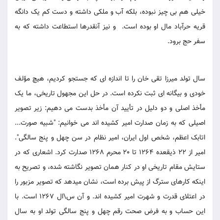
خیلی هم بی چیز نبوده، بلکه آب و ملکی داشته و دست کم یک دانگه
قریه حرآباد مال او بوده است. و نیز آنقدرها استطاعت داشته که به
سفر حج برود.
سال تولد میرزا تقی خان را تا اندازه ای که جستجو کردیم، هیچ مؤلف
خودی و بیگانه ای ثبت نکرده است. در حل این مجهول تاریخی، ما یک
مأخذ اصلی و دو دلیل در تأیید آن مأخذ بدست می دهیم: زیر تصویر
اصیلی که به زمان صدارت امیر کشیده اند می خوانیم: "شبیه صورت...
اتابک اعظم، شخص اول ایران، امیر نظام در سن چهل و پنج سالگی".
امیر از 22 ذیقعده 1264 تا 20 محرم 1268 صدارت کرد. اشعاری که در
ستایش مقام تاریخی او در کنار همان تصویر نگاشته شده، و تصریح به
اینکه کارهای سترگ از پیش برده است، نشان میدهد که تصویر مزبور را
در اعتلای قدرت و شهرت امیر کشیده اند. و آن س\ال 1267 است. با
این حساب و به فرض صحت رقم چهل و پنج سالگی تولد او به سال