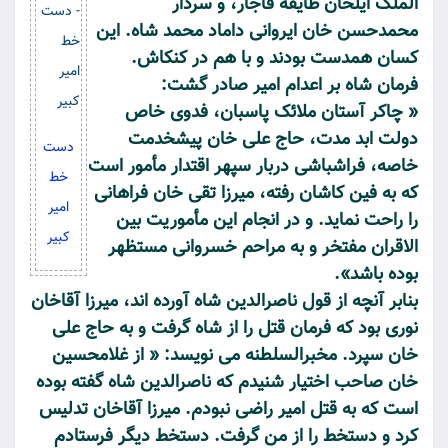
الملک ایلخان طایفه قاجار، و سردار
محمدحسن خان ایروانی داماد محمد شاه. این
کسان همدست بودند و با هم در کنکاش.
فرمان شاه بر اعدام امیر صادر گشت:
« چاکر آستان ملائک پاسبان، فدوی خاص
دولت ابد مدت، حاج علی خان پیشخدمت
دست
خاصه، فراشباشی دربار سپهر اقتدار مأمور است
خط
که به فین کاشان رفته، میرزا تقی خان فراهانی
امیر
را راحت نماید. و در انجام این مأموریت بین
کبیر
الاقران مفتخر و به مراحم خسروانی مستظهر
بوده باشد».
بنابر آنچه از قول ناصرالدین شاه آورده اند، میرزا آقاخان
نوری بود که فرمان قتل را از شاه گرفت و به حاج علی
خان سپرد. مخبرالسلطنه می نویسد: « از غلامحسین
خان صاحب اختیار شنیدم که ناصرالدین شاه گفته بوده
است که به قتل امیر راضی نبودم. میرزا آقاخان تدلیس
کرد و دستخط را از من گرفت. دستخط دیگر فرستادم