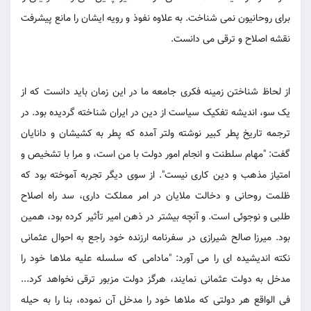
برای روحانیون نمی شناخت. به علاوه نفوذ و رویه ایشان را مانع پیشرفت
نقشه اصلاح و ترقی می دانست.
از لحاظ شناختن زمینه فکری جامعه ما در این زمان باید دانست که از
یک سو، اندیشه تفکیک سیاست از دین در ایران شناخته گردیده بود. در
ترجمه تاریخ پطر کبیر نوشته ولتر آمده که پطر به کشیشان و دانایان
گفت: "مهام سلطنت و انجام امور دولت با من است، و مرا با تشخیص و
امتیاز مذهب و دین کاری نیست". از سوی دیگر تجربه آموخته بود که
ظلمت روحانی و دخالت ملایان در امر مملکت داری، سد راه اصلاح
طلبی و نوجوئی است. و آنچه بیشتر در ذهن امیر تأثیر کرده بود، همین
بود. میرزا صالح شیرازی در سفرنامه ارزنده خود راجع به احوال عثمانی
نکته اندیشیده ای را می آورد: "مادامی که سلسله علیه ملاها خود را
مدخل به دولت عثمانی نمایند، هرگز دولت مزبور ترقی نخواهد کرد...
فی الواقع هر دولتی که ملاها خود را مدخل آن نموده، بنا را به حیله