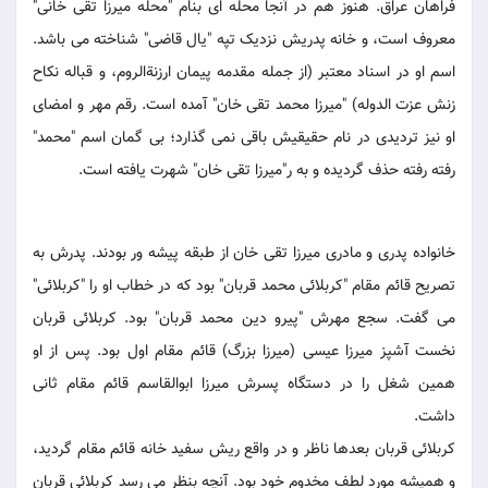
فراهان عراق. هنوز هم در آنجا محله ای بنام "محله میرزا تقی خانی"
معروف است، و خانه پدریش نزدیک تپه "یال قاضی" شناخته می باشد.
اسم او در اسناد معتبر (از جمله مقدمه پیمان ارزنةالروم، و قباله نکاح
زنش عزت الدوله) "میرزا محمد تقی خان" آمده است. رقم مهر و امضای
او نیز تردیدی در نام حقیقیش باقی نمی گذارد؛ بی گمان اسم "محمد"
رفته رفته حذف گردیده و به ر"میرزا تقی خان" شهرت یافته است.
خانواده پدری و مادری میرزا تقی خان از طبقه پیشه ور بودند. پدرش به
تصریح قائم مقام "کربلائی محمد قربان" بود که در خطاب او را "کربلائی"
می گفت. سجع مهرش "پیرو دین محمد قربان" بود. کربلائی قربان
نخست آشپز میرزا عیسی (میرزا بزرگ) قائم مقام اول بود. پس از او
همین شغل را در دستگاه پسرش میرزا ابوالقاسم قائم مقام ثانی
داشت.
کربلائی قربان بعدها ناظر و در واقع ریش سفید خانه قائم مقام گردید،
و همیشه مورد لطف مخدوم خود بود. آنچه بنظر می رسد کربلائی قربان