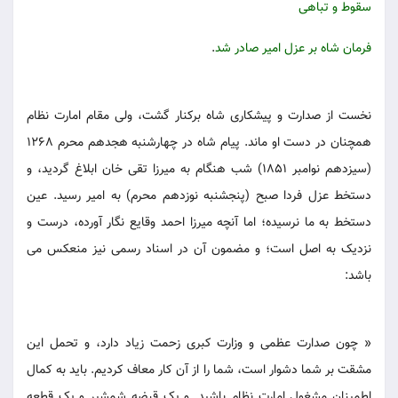
سقوط و تباهی
فرمان شاه بر عزل امیر صادر شد
.
نخست از صدارت و پیشکاری شاه برکنار گشت، ولی مقام امارت نظام
همچنان در دست او ماند. پیام شاه در چهارشنبه هجدهم محرم 1268
(سیزدهم نوامبر 1851) شب هنگام به میرزا تقی خان ابلاغ گردید، و
دستخط عزل فردا صبح (پنجشنبه نوزدهم محرم) به امیر رسید. عین
دستخط به ما نرسیده؛ اما آنچه میرزا احمد وقایع نگار آورده، درست و
نزدیک به اصل است؛ و مضمون آن در اسناد رسمی نیز منعکس می
باشد:
« چون صدارت عظمی و وزارت کبری زحمت زیاد دارد، و تحمل این
مشقت بر شما دشوار است، شما را از آن کار معاف کردیم. باید به کمال
اطمینان مشغول امارت نظام باشید. و یک قبضه شمشیر و یک قطعه