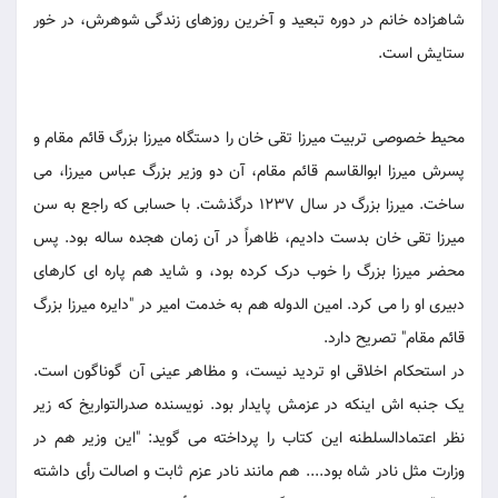
شاهزاده خانم در دوره تبعید و آخرین روزهای زندگی شوهرش، در خور
ستایش است.
محیط خصوصی تربیت میرزا تقی خان را دستگاه میرزا بزرگ قائم مقام و
پسرش میرزا ابوالقاسم قائم مقام، آن دو وزیر بزرگ عباس میرزا، می
ساخت. میرزا بزرگ در سال 1237 درگذشت. با حسابی که راجع به سن
میرزا تقی خان بدست دادیم، ظاهراً در آن زمان هجده ساله بود. پس
محضر میرزا بزرگ را خوب درک کرده بود، و شاید هم پاره ای کارهای
دبیری او را می کرد. امین الدوله هم به خدمت امیر در "دایره میرزا بزرگ
قائم مقام" تصریح دارد.
در استحکام اخلاقی او تردید نیست، و مظاهر عینی آن گوناگون است.
یک جنبه اش اینکه در عزمش پایدار بود. نویسنده صدرالتواریخ که زیر
نظر اعتمادالسلطنه این کتاب را پرداخته می گوید: "این وزیر هم در
وزارت مثل نادر شاه بود.... هم مانند نادر عزم ثابت و اصالت رأی داشته