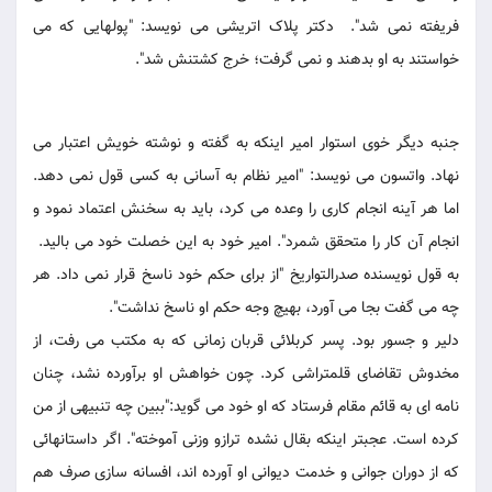
فریفته نمی شد". دکتر پلاک اتریشی می نویسد: "پولهایی که می
خواستند به او بدهند و نمی گرفت؛ خرج کشتنش شد".
جنبه دیگر خوی استوار امیر اینکه به گفته و نوشته خویش اعتبار می
نهاد. واتسون می نویسد: "امیر نظام به آسانی به کسی قول نمی دهد.
اما هر آینه انجام کاری را وعده می کرد، باید به سخنش اعتماد نمود و
انجام آن کار را متحقق شمرد". امیر خود به این خصلت خود می بالید.
به قول نویسنده صدرالتواریخ "از برای حکم خود ناسخ قرار نمی داد. هر
چه می گفت بجا می آورد، بهیچ وجه حکم او ناسخ نداشت".
دلیر و جسور بود. پسر کربلائی قربان زمانی که به مکتب می رفت، از
مخدوش تقاضای قلمتراشی کرد. چون خواهش او برآورده نشد، چنان
نامه ای به قائم مقام فرستاد که او خود می گوید:"ببین چه تنبیهی از من
کرده است. عجبتر اینکه بقال نشده ترازو وزنی آموخته". اگر داستانهائی
که از دوران جوانی و خدمت دیوانی او آورده اند، افسانه سازی صرف هم