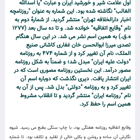
اول علامت شیر و خورشید ایران و عبارت "یا اسدالله
الغالب" نگاشته شده بود. این شماره به عنوان "روزنامچه
اخبار دارالخلافه تهران" منتشر گردید. از شمارهً دوم به
نام "وقایع اتفاقیه" خوانده شد. و تا ده سال بعد (1277
ه.ق.) به همین اسم نشر می شد. در این سال هنگام
تصدی میرزا ابوالحسن خان غفاری کاشانی صنیع
الملک، نام آن تغییر کرد و از شماره 474 به روزنامه
"دولت علیه ایران" مبدل شد؛ و ضمناً به شکل روزنامه
مصور درآمد. این نخستین روزنامه مصوری است که در
ایران انتشار یافت. دیری نگذشت که دوباره اسم آن
تغییر کرد و به روزنامه "دولتی" بدل شد. پس از آن به
نام "روزنامه ایران" منتشر گردید و تا انقلاب مشروط
همین اسم را حفظ کرد.
وقایع اتفاقیه روزنامه هفتگی بود، با چاپ سنگی بطبع می رسید. شیوه
نگارش آن ساده و روشن و بکلی خالی از تقلید و تکلف بود. تا شماره