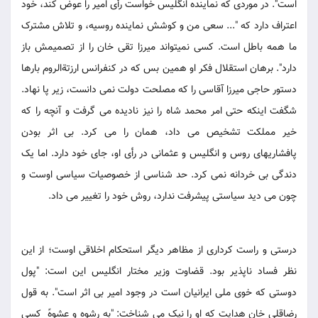
است". در موردی که نماینده انگلیس خواست رأی امیر را عوض کند، خود
اعتراف دارد که "... سعی من و کوشش نماینده روسیه، و تلاش مشترک
ما همه باطل است. کسی نمیتواند میرزا تقی خان را از تصمیمش باز
دارد". برهان استقلال فکر او همین بس که در کنفرانس ارزتةالروم بارها
دستور حاجی میرزا آقاسی را که مصلحت دولت نمی دانست، زیر پا نهاد.
شگفت اینکه حتی امر محمد شاه را نیز نادیده می گرفت و آنچه را که
خیر مملکت تشخیص می داد، همان را می کرد. بی اثر بودن
پافشاریهای روس و انگلیس و عثمانی در رأی او، جای خود دارد. اما یک
دندگی بی خردانه نمی کرد. حد شناسی از خصوصیات سیاسی اوست و
چون می دید سیاستی پیشرفت ندارد، روش خود را تغییر می داد.
درستی و راست کرداری از مظاهر دیگر استحکام اخلاقی اوست؛ از این
نظر فساد ناپذیر بود. قضاوت وزیر مختار انگلیس این است: "پول
دوستی که خوی ملی ایرانیان است در وجود امیر بی اثر است". به قول
رضاقلی خان هدایت که او را نیک می شناخت: "به رشوه و عشوهً کسی