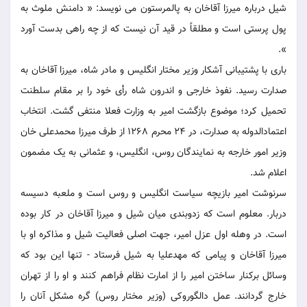
شیل درباره میرزا آقاخان به پالمرستون می نویسد: « دامنش ملوث به
پول پرستی است و مطلقاً در قید آن نیست که از چه راهی بدست آورد
».
باری با پشتیبانی آشکار وزیر مختار انگلیس و مادر شاه، میرزا آقاخان به
صدارت رسید. نفوذ خارجی و اندرون شاه رأی خود را بر مقام سلطنت
تحمیل کرد؛ موضوع بازگشت امیر به وزارت فعلا منتفی گشت. انتخاب
اعتمادالدوله به صدارت، در 24 محرم 1268 از طرف میرزا محمدعلی خان
وزیر امور خارجه به نمایندگان روس، انگلیس، و عثمانی به یک مضمون
اعلام شد.
سرنوشت امیر بازیچه سیاست انگلیس و روس است و ملعبه دسیسه
دربار. معلوم است که زدوبندی میان شیل و میرزا آقاخان در کار بوده
است. در وهله اول عزل امیر، جهت اصلی فعالیت شیل و مذاکره او با
میرزا آقاخان و پیامی که مهدعلیا به شیل فرستاد - تنها این بود که
وسائل برکنار ساختن امیر را از امارت نظام فراهم کنند و او را از تهران
خارج گردانند. عمل دالگوروکی (وزیر مختار روس) گره مشکل آنان را