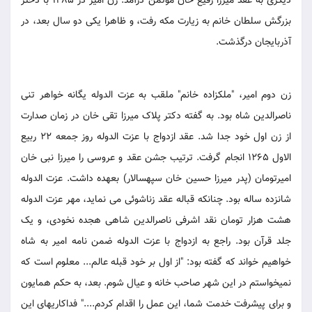
دیگری به عقد میرزا رفیع خان مؤتمن درآمد. زن امیر در 1285 با دختر
بزرگش سلطان خانم به زیارت مکه رفت، و ظاهرا یکی دو سال بعد، در
آذربایجان درگذشت.
زن دوم امیر، "ملکزاده خانم" ملقب به عزت الدوله یگانه خواهر تنی
ناصرالدین شاه بود. به گفته دکتر پلاک میرزا تقی خان در زمان صدارت
از زن اول خود جدا شد. عقد ازدواج با عزت الدوله روز جمعه 22 ربیع
الاول 1265 انجام گرفت. ترتیب جشن عقد و عروسی را میرزا نبی خان
امیرتومان (پدر میرزا حسین خان سپهسالار) بعهده داشت. عزت الدوله
شانزده ساله بود. چنانکه قباله عقد زناشوئی می نماید، مهر عزت الدوله
هشت هزار تومان نقد اشرفی ناصرالدین شاهی هجده نخودی، و یک
جلد قرآن بود. راجع به ازدواج با عزت الدوله ضمن نامه امیر به شاه
خواهیم خواند که گفته بود: "از اول بر خود قبله عالم... معلوم است که
نمیخواستم در این شهر صاحب خانه و عیال شوم. بعد، به حکم همایون
و برای پیشرفت خدمت شما، این عمل را اقدام کردم...." فداکاریهای این