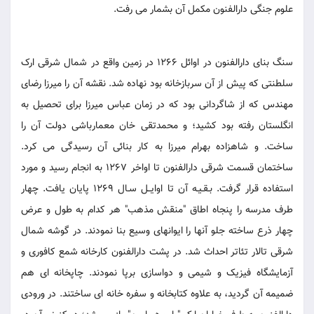
علوم جنگی دارالفنون مکمل آن بشمار می رفت.
سنگ بنای دارالفنون در اوائل 1266 در زمین واقع در شمال شرقی ارک
سلطنتی که پیش از آن سربازخانه بود نهاده شد. نقشه آن را میرزا رضای
مهندس که از شاگردانی بود که در زمان عباس میرزا برای تحصیل به
انگلستان رفته بود کشید؛ و محمدتقی خان معمارباشی دولت آن را
ساخت. و شاهزاده بهرام میرزا به کار بنائی آن رسیدگی می کرد.
ساختمان قسمت شرقی دارالفنون تا اواخر 1267 به انجام رسید و مورد
استفاده قرار گرفت. بـقـیـه آن تا اوایــل سـال 1269 پایان یافت. چهار
طرف مدرسه را پنجاه اطاق "منقش مذهب" هر کدام به طول و عرض
چهار ذرع ساخته جلو آنها را ایوانهای وسیع بنا نمودند. در گوشه شمال
شرقی تالار تئاتر احداث شد. در پشت دارالفنون کارخانه شمع کافوری و
آزمایشگاه فیزیک و شیمی و دواسازی برپا نمودند. چاپخانه ای هم
ضمیمه آن گردید، به علاوه کتابخانه و سفره خانه ای ساختند. در ورودی