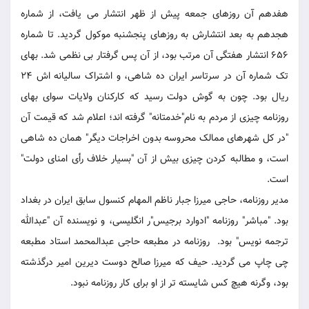
هفدهم آن روزهای جمعه پیش از ظهر انتشار می یافت، از شماره
هجدهم به بعد انتشارش به روزهای پنجشنبه موکول گردید. تا شماره
656 انتشار هفتگی آن مرتب بود، از آن پس گرفتار بی نظمی شد. بهای
تک شماره آن در سرتاسر ایران ده شاهی، و اشتراک سالیانه اش 24
ریال بود. چون به گوش دولت رسید که کارکنان ولایات سوای بهای
روزنامه چیزی از مردم به نام"خدمتانه" گرفته اند؛ اعلام شد که قیمت آن
"در کل شهرهای ممالک محروسه بدون اخراجات دیگر" همان ده شاهی
است، و مطالبه کردن چیزی بیش از آن "بسیار خلاف رأی امنای دولت"
است.
مدیر روزنامه، حاجی میرزا جبار ناظم المهام کنسول سابق ایران در بغداد
بود. "مباشر" روزنامه "ادوارد برجیس"ر انگلیسی، و نویسنده آن "عبدالله
ترجمه نویس" بود. روزنامه در مطبعه حاجی عبدالمحمد استاد مطبعه
چی چاپ می گردید. حیف که میرزا صالح دوست دیرین امیر درگذشته
بود، وگرنه هیچ کس شایسته تر از او برای کار روزنامه نبود.