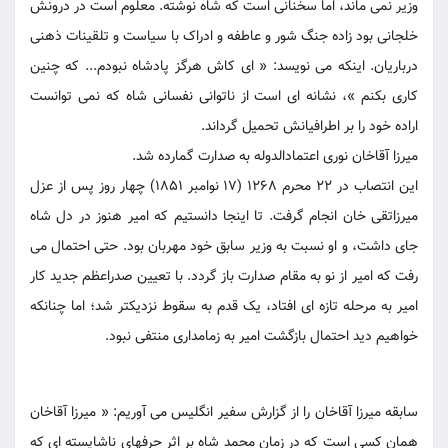
وزیر نمی ماند، اما سخنانی است که شاه نوشته. معلوم است در درونش
خلجانی بود زاده جنگ شور و عاطفه و ادراک با سیاست و تلقینات ذهنی
درباریان. اینکه می نویسد: « ای کاش هرگز پادشاه نبودم... که چنین
کاری بکنم »، نشانه ای است از ناتوانی نفسانی شاه که نمی توانست
اراده خود را بر اطرافیانش تحمیل گرداند.
میرزا آقاخان نوری اعتمادالدوله به صدارت گمارده شد.
این انتصاب در 22 محرم 1268 (17 نوامبر 1851) چهار روز پس از عزل
میرزاتقی خان انجام گرفت. تا اینجا دانستیم که امیر هنوز در دل شاه
جای داشت، و او نسبت به وزیر سابق خود مهربان بود. حتی احتمال می
رفت که امیر از نو به مقام صدارت باز گردد. با تعیین صدراعظم جدید کار
امیر به مرحله تازه ای افتاد، یک قدم به سقوط نزدیکتر شد؛ اما چنانکه
خواهیم دید احتمال بازگشت امیر به زمامداری منتفی نبود.
سابقه میرزا آقاخان را از گزارش سفیر انگلیس می آوریم: « میرزا آقاخان
همان کسی است که در زمان محمد شاه بر اثر حرفهای ناشایسته ای که