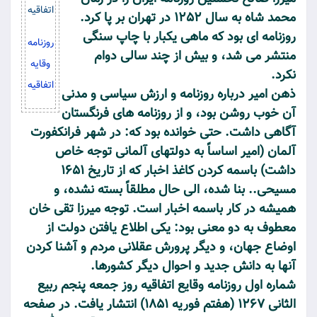
محمد شاه به سال 1252 در تهران بر پا کرد.
روزنامه ای بود که ماهی یکبار با چاپ سنگی
روزنامه
منتشر می شد، و بیش از چند سالی دوام
وقایه
نکرد.
اتفاقیه
ذهن امیر درباره روزنامه و ارزش سیاسی و مدنی
آن خوب روشن بود، و از روزنامه های فرنگستان
آگاهی داشت. حتی خوانده بود که: در شهر فرانکفورت
آلمان (امیر اساساً به دولتهای آلمانی توجه خاص
داشت) باسمه کردن کاغذ اخبار که از تاریخ 1651
مسیحی.. بنا شده، الی حال مطلقاً بسته نشده، و
همیشه در کار باسمه اخبار است. توجه میرزا تقی خان
معطوف به دو معنی بود: یکی اطلاع یافتن دولت از
اوضاع جهان، و دیگر پرورش عقلانی مردم و آشنا کردن
آنها به دانش جدید و احوال دیگر کشورها.
شماره اول روزنامه وقایع اتفاقیه روز جمعه پنجم ربیع
الثانی 1267 (هفتم فوریه 1851) انتشار یافت. در صفحه