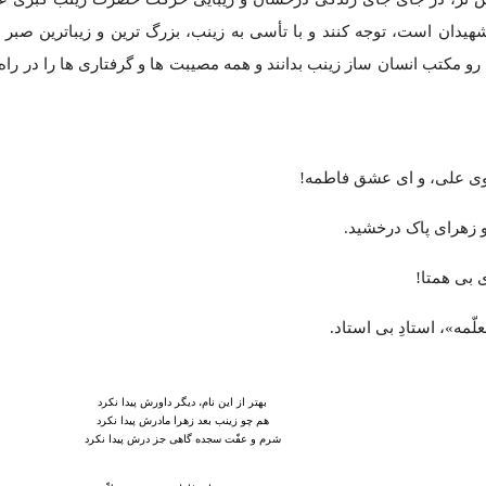
دان است، توجه کنند و با تأسی به زینب، بزرگ ترین و زیباترین صبر را
 رو مکتب انسان ساز زینب بدانند و همه مصیبت ها و گرفتاری ها را در راه
وی علی، و ای عشق فاطمه!
و زهرای پاک درخشید.
 بی همتا!
ّمه»، استادِ بی استاد.
بهتر از این نام، دیگر داورش پیدا نکرد
هم چو زینب بعد زهرا مادرش پیدا نکرد
شرم و عفّت سجده گاهی جز درش پیدا نکرد