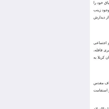
اق خود را
وجود زینب
از دیدارش
 اجتماعی
ی قافله،
 کربلا به
هداف مقدس
و استقامت
یهاالسلام