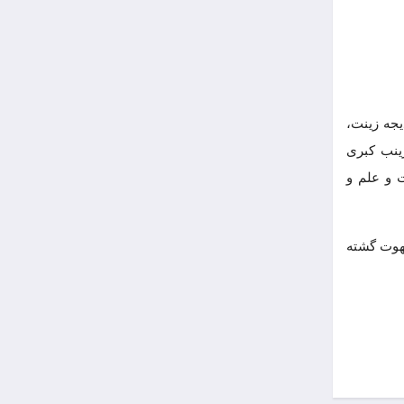
جه زینت،
ینب کبری
 و علم و
بهوت گشته