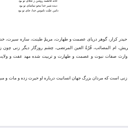
خانه فاطمه روشن ز تجلاّی تو بود
دیده شیر خدا محو تماشای تو بود
دامن عفّت ناموس خدا، جای تو بود
 حیدر کرار، گوهر دریای عصمت و طهارت، مریمْ طینت، ساره سیرت، خدی
ش، ام المصائب، قُرّةُ العین المرتضی، چشم روزگار دیگر زنی چون ز
 که وارث صفات نبوت و عصمت و طهارت و تربیت شده مهد عفت و ولایت
و زنی است که مردان بزرگ جهان انسانیت درباره او حیرت زده و مات و م