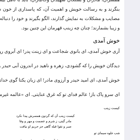
بنگرند و به رسالت خویش و اهمیت آن، که پاسداری از خون شهی
مصایب و مشکلات به نمایش گذارند، الگو بگیرند و خود را دنباله
و زیبا بشمارند؛ چنان چه زینب قهرمان این چنین بود.
خوش آمدی
آری خوش آمدی، ای بانوی شجاعت و ای زینت پدر! ای آبروی ر
دیدگان خویش را که گشودی، زهره و ناهید در اندرون آبی حیدر 
خوش آمدی، ای امید حیدر و آرزوی مادر! ای زبان یکتا گوی خدای
ای سرو پاک باز! عالم فدای تو که غرق عنایتی. ای «عالمه غیرمعل
کیست زینب
کیست زینب آن که گردون همسرش پیدا نکرد
مادر گیتی، ز شرم و عصمت و مهر و وفا
صبر و تقوا قبله گاهی جز حریم او نیافت
شب جلوه سیمای تو