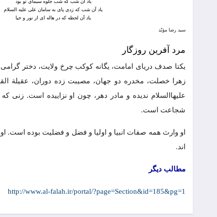
یاد آن شب که شب جلوه سیمای تو بود
یاد آن شب که زدی پای به سامان علی علیه السلام
یاد آن لحظه که در هاله ای از نور و حیا
سید رضا مؤیّد
مرد آفرین روزگار
یکتا صدف دریای امامت، یگانه کوکب چرخ ولایت، دختر گرامی
زهرا خصلت، مخدره دو جهان، مصیبت زده دوران، عقیلة القری
علیهاالسلام ندیده و مادر دهر، چون او نزاییده است. زنی
شجاعت است.
او وارث همه صفات انبیا و اولیا و فضل و فضلیت بوده است. ا
اند.
مطالب دیگر
http://www.al-falah.ir/portal/?page=Section&id=185&pg=1