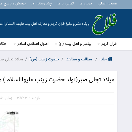
صفحه اصلی
درباره ما
تماس با ما
چند رسانه ای
پرسش و پاسخ م
پایگاه نشر و تبلیغ قرآن کریم و معارف اهل بیت علیهم السلام [ 
قرآن کریم
پیامبر و اهل بیت (ع)
اصول اعتقادی اسلام
احکام
خانه
مطالب و مقالات
حضرت زينب (س)
میلاد تجلی صب
میلاد تجلی صبر(تولد حضرت زینب علیهاالسلام ) مب
بازدید : 3523
زمان تقریب