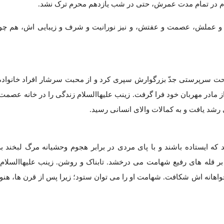
ام در تمام مدت عمرش، حتی در شب یازدهم محرم ترک نشد.
لم و عملش، عصمت و عفتش، و نیز نورانیت و شرف و زیبایی اش، هم چ
تحت سرپرستی جدّ بزرگوارش سپری کرد و از محبت سرشار افراد خانواده
مادر مهربان خود فرا گرفت. زینب علیهاالسلام زندگی را در خانه عصمت 
 رشد یافت و به کمالات والای انسانی رسید.
که ایستاده باشند و با پای مردی در برابر هجوم وحشیانه مرگ لبخند بز
ر قله های رفیع شهامت می درخشد. تابناک و روشن. زینب علیهاالسلام 
 خواهانه اش شکافت. شهامت او را می توان ستود؛ زیرا پس از قرن ها، هنو