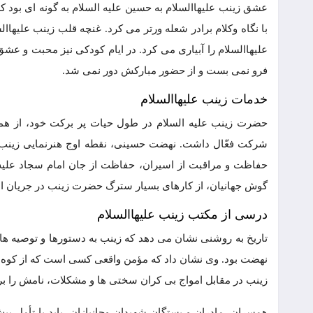
عشق زینب علیهاالسلام به حسین علیه السلام به گونه ای بود که 
با نگاه وکلام برادر شعله ورتر می کرد. غنچه قلب زینب علیهاال
علیهاالسلام را آبیاری می کرد. در ایام کودکی نیز محبت و عشق 
فرو نمی بست و از حضور مبارکش دور نمی شد.
خدمات زینب علیهاالسلام
حضرت زینب علیه السلام در طول حیات پر برکت خود، از همان
شرکت فعّال داشت. نهضت حسینی، نقطه اوج هنرنمایی زینب 
حفاظت و مراقبت از اسیران، حفاظت از جان امام سجاد علیه الس
گوش جهانیان، از کارهای بسیار سترگ حضرت زینب در جریان اس
درسی از مکتب زینب علیهاالسلام
تاریخ به روشنی نشان می دهد که زینب به دستورها و توصیه ه
نهضت بود. وی نشان داد که مؤمن واقعی کسی است که از کوه م
زینب در مقابل امواج بی کران سختی ها و مشکلات، نامش را برای
همسران، مادران و بستگان شهیدان وجانبازان، باید با تأمل 