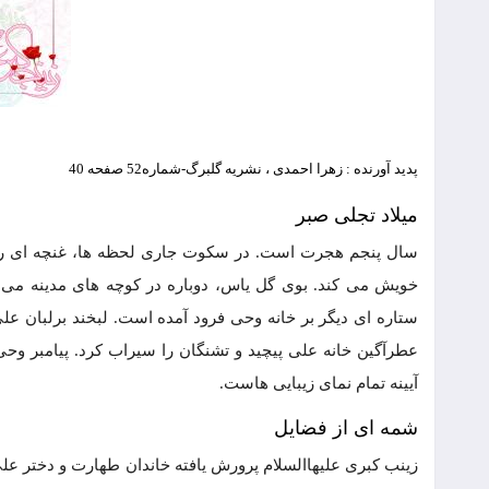
پدید آورنده : زهرا احمدی ، نشريه گلبرگ-شماره52 صفحه 40
میلاد تجلی صبر
سال پنجم هجرت است. در سکوت جاری لحظه ها، غنچه ای رو
خویش می کند. بوی گل یاس، دوباره در کوچه های مدینه می 
ستاره ای دیگر بر خانه وحی فرود آمده است. لبخند برلبان عل
عطرآگین خانه علی پیچید و تشنگان را سیراب کرد. پیامبر وحی چ
آیینه تمام نمای زیبایی هاست.
شمه ای از فضایل
زینب کبری علیهاالسلام پرورش یافته خاندان طهارت و دختر عل