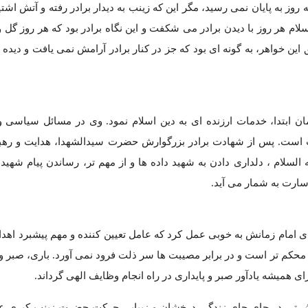
روز به پایان نمی رسید، مگر این که زینب به دیدار برادر رفته و آتش اشتی
سلام هر روز با دیدن برادر می شکفت و این نگاه برادر بود که هر روز گل 
این خواهر، به گونه ای بود که جز در کنار برادر آرامش نمی یافت و دیده 
 ابتدا، خدمات ارزنده ای به دین اسلام نمود. وی در مسائل سیاسی و
است. پس از شهادت برادر بزرگوارش حضرت سیدالشهدا، هدایت و رهبر
لام ، دلداری دادن به شهید داده ها و از مهم تر، رساندن پیام شهیدان
ارت به شمار می آید.
ای امام زمانش به خوبی عمل کرد که عامل تعیین کننده و مهم پیشبرد ا
حکم تر است و در برابر مصیبت ها سر ذلت فرود نمی آورد. باری، صبر 
 همیشه یادآور صبر و پایداری در راه انجام وظایف الهی گرداند.
بیش تر، در جای جای زندگی درخشان و زیبایی حرکت حضرت زینب کبری عل