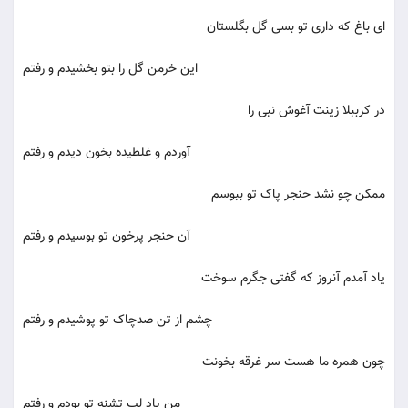
ای باغ که داری تو بسی گل بگلستان
این خرمن گل را بتو بخشیدم و رفتم
در کرببلا زینت آغوش نبی را
آوردم و غلطیده بخون دیدم و رفتم
ممکن چو نشد حنجر پاک تو ببوسم
آن حنجر پرخون تو بوسیدم و رفتم
یاد آمدم آنروز که گفتی جگرم سوخت
چشم از تن صدچاک تو پوشیدم و رفتم
چون همره ما هست سر غرقه بخونت
من یاد لب تشنه تو بودم و رفتم