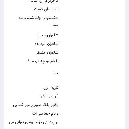
عاجزتر از آن است
كه عصای دست
شكستهای بزك شده باشد
***
شاعران بیچاره
شاعران درمانده
شاعران مضطر
با نام تو چه كردند ؟
***
تاریخ ِ زن
آبرو می گیرد
وقتی پلك صبوری می گشایی
و نام حماسی ات
بر پیشانی دو جبهه ی نورانی می