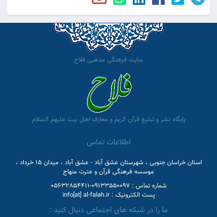
سایت فرهنگی مذهبی فلاح
پایگاه نشر و تبلیغ قرآن کریم و معارف اهل بیت علیهم السلام
اطلاعات تماس
استان خراسان جنوبی ، شهرستان عشق آباد - عشق آباد ، میدان 15 خرداد ،
موسسه فرهنگی قرآن و عترت منهاج
شماره تماس :
09133550097-05632854411
پست الکترونیک :
info[at] al-falah.ir
ما را در شبکه های اجتماعی دنبال کنید :