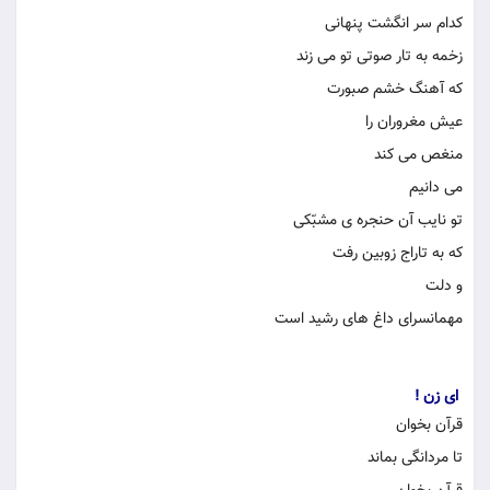
كدام سر انگشت پنهانی
زخمه به تار صوتی تو می زند
كه آهنگ خشم صبورت
عیش مغروران را
منغص می كند
می دانیم
تو نایب آن حنجره ی مشبّكی
كه به تاراج زوبین رفت
و دلت
مهمانسرای داغ های رشید است
ای زن !
قرآن بخوان
تا مردانگی بماند