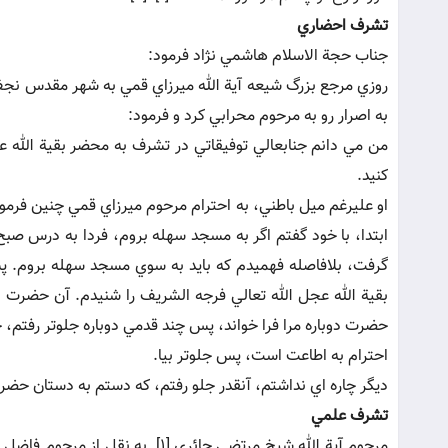
تشرف احضاري
جناب حجة الاسلام هاشمي نژاد فرمود:
روزي مرجع بزرگ شيعه آية الله ميرزاي قمي به شهر مقدس نجف
به اصرار رو به مرحوم محرابي کرد و فرمود:
من مي دانم جنابعالي توفيقاتي در تشرف به محضر بقية الله عج
کنيد.
او عليرغم ميل باطني، به احترام مرحوم ميرزاي قمي چنين فرم
ابتدا، با خود گفتم اگر به مسجد سهله بروم، فردا به درس ص
گرفت، بلافاصله فهميدم که بايد به سوي مسجد سهله بروم. پ
بقية الله عجل الله تعالي فرجه الشريف را شنيدم. آن حضرت از
حضرت دوباره مرا فرا خواند، پس چند قدمي دوباره جلوتر رفتم،
احترام به اطاعت است، پس جلوتر بيا.
ديگر چاره اي نداشتم، آنقدر جلو رفتم، که دستم به دستان حضرت 
تشرف علمي
مرحوم آية الله شيخ مرتضي حائري [