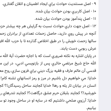
9 - اصل مستنديت حوادث براي ايجاد اطمينان و اتقان گفتاري.
10 - اصل کاربري بودن حوادث بيان شده.
11 - اصل پندآموز بودن حوادث بيان شده.
12 - اصل جهت داري حوادث نسبت به گرايش هر چه بيشتر حزب اللهيان به سوي محبوبات بالذات و دوري گزيدن از مبغوضات و مطرودين بالذات.
آنچه در پيش روي داريد، حاصل زحمات تعدادي از برادران ز
سالها زحمت خويش را در طبق اخلاص گذارده تا با حزب الله افز
عرش ربوبي دست يابند.
در پايان اشاره به نکته ضروري است که با اجازه حضرت آية الله
الله حاج شيخ مرتضي حائري پس از بازنويسي ادبي، در اين م
قدسي آن عالم عارف و فقيه بزرگ ديني براي فزون سازي روح معن
خدايا: مي خواهيم دل باشيم در مرز و رمز انسانهاي تشنه کام! با
انسان در بيابان تار يله و رها! خدايا کجايند ساحل رسيدگان!؟ کج
خورشيد!؟ کجايند بلبلان حرم عشق درگاهت؟! کجايند تندرهاي 
خدايا: آرزوي صلحي داشتيم که در سايه او در ساحل وجود تو سي
بيابيم.