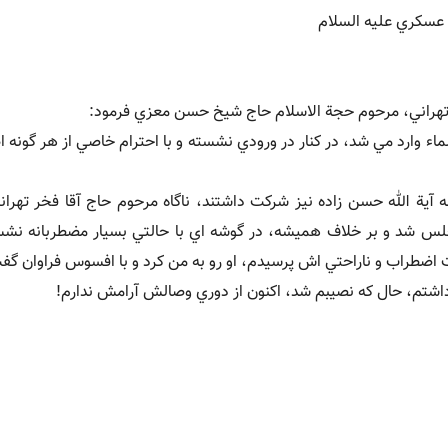
عسکري عليه السلام
 تهراني، مرحوم حجة الاسلام حاج شيخ حسن معزي فرمود:
اء وارد مي شد، در کنار در ورودي نشسته و با احترام خاصي از هر گونه 
آية الله حسن زاده نيز شرکت داشتند، ناگاه مرحوم حاج آقا فخر تهراني
مجلس شد و بر خلاف هميشه، در گوشه اي با حالتي بسيار مضطربانه ن
 اضطراب و ناراحتي اش پرسيدم، او رو به من کرد و با افسوس فراوان گ
اشتم، حال که نصيبم شد، اکنون از دوري وصالش آرامش ندارم!