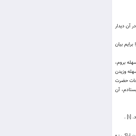
 آن ديدار
برايم بيان
هله بروم،
هله وزيدن
اجات حضرت
يستادم، آن
] .
حسن اراکي - و