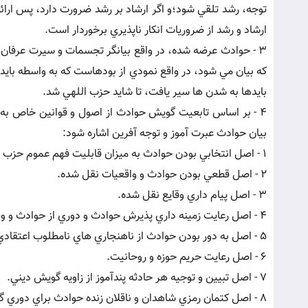
توجه، رشد تلقي شود؛و اگر ارشاد بر رشد ضرورت دارد، پس ارائ
ارشاد و رشد از ضروريات انکار ناپذيري برخوردار است.
3 - حوادث عرضه شده، در واقع بيانگر تجسمات و سيرت عرفان 
که بيان مي شود، در واقع نمودي از بودهاست که به واسطه بايدها
بايدها به شدن ها سير يافت، تا شايد حزب اللهي شد.
4 - بر اساس تابعيت گويش حوادث از اصول و قوانين خاص به خ
بيان حوادث عبرت آموز و توجه آفرين اشاره شود:
1 - اصل انتخابي بودن حوادث به ميزان قابليت فهم عموم حزب الله و دوري از بيان حوادث مربوط به خواص حزب الله.
2 - اصل قطعي بودن حوادث و واقعيات نقل شده.
3 - اصل پيام داري وقايع نقل شده.
4 - اصل رعايت زمينه داري پذيرش حوادث و دوري از حوادث و وقايع غير قابل قبول عرفي.
5 - اصل به دور بودن حوادث از ناهنجاري هاي نامطلوب اعتقادي، اخلاقي و سياسي.
6 - اصل رعايت حريم حوزه و روحانيت.
7 - اصل تبيين و توجيه هر حادثه پندآموز از زاويه گويش ديني.
8 - اصل کتمان رمزي شاهدان و ناقلان زنده حوادث براي دوري گزيدن از گزنده ها، اتهامات و يا افشا شدنها.