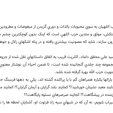
حمتکش، موثق و متدين حزب اللهي است که اينک بدون کوچکترين چشم د
ون سازند، شايد که مصونيت بيشتري يافته و در پناه اشکهاي زلال و جو
 سيد علي محقق داماد، اکثريت قريب به اتفاق داستانهاي نقل شده از جزوه
جموعه چند جلدي گنجانيده شده است، تا ضمن احياء آن نوشتار معنوي،
ويت حزب الله بهره گرفته شده باشد.
رالها يکباره همراهان گم با يا پراکنده گشته اند، يکي به دهها فرسنگ جل
ايند معبد نشينان خورشيد!؟ کجايند بلند گرايان و آرمان گرايان؟! کجايند م
رزمنده در پيشگاهت؟! کجايند صرصرهاي نستوه پايگاهت!؟
راب شويم، نه آن که در شبهاي سيه زاد فرتوت او، آشنايان لحظه ها را ن