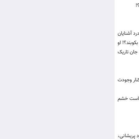
!
رد آشنايان
کوبند؟! او
 جان تاريک
کنار وجودت
کجاست خشم
د پريشاني،