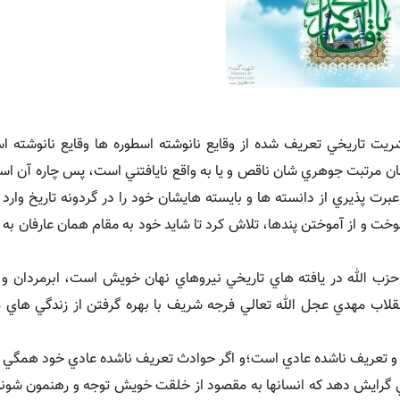
شريت تاريخي تعريف شده از وقايع نانوشته اسطوره ها وقايع نانوشته ا
مرتبت جوهري شان ناقص و يا به واقع نايافتني است، پس چاره آن است 
رت پذيري از دانسته ها و بايسته هايشان خود را در گردونه تاريخ وارد
وخت و از آموختن پندها، تلاش کرد تا شايد خود به مقام همان عارفان به
زب الله در يافته هاي تاريخي نيروهاي نهان خويش است، ابرمردان و زن
نقلاب مهدي عجل الله تعالي فرجه شريف با بهره گرفتن از زندگي هاي م
ب و تعريف ناشده عادي است؛و اگر حوادث تعريف ناشده عادي خود همگي ق
ي گرايش دهد که انسانها به مقصود از خلقت خويش توجه و رهنمون شوند،