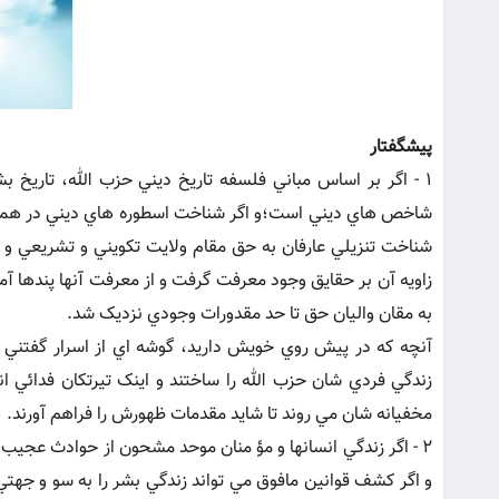
يشگفتار
پ
1 - اگر بر اساس مباني فلسفه تاريخ ديني حزب الله، تاريخ ب
شاخص هاي ديني است؛و اگر شناخت اسطوره هاي ديني در همان 
شناخت تنزيلي عارفان به حق مقام ولايت تکويني و تشريعي و عب
زاويه آن بر حقايق وجود معرفت گرفت و از معرفت آنها پندها آم
به مقان واليان حق تا حد مقدورات وجودي نزديک شد.
آنچه که در پيش روي خويش داريد، گوشه اي از اسرار گفتني ح
زندگي فردي شان حزب الله را ساختند و اينک تيرتکان فدائي ا
مخفيانه شان مي روند تا شايد مقدمات ظهورش را فراهم آورند.
2 - اگر زندگي انسانها و مؤ منان موحد مشحون از حوادث عجي
و اگر کشف قوانين مافوق مي تواند زندگي بشر را به سو و جهت