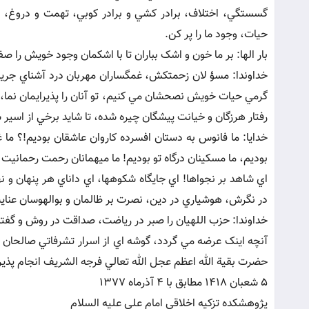
گسستگي، اختلاف، برادر کشي و برادر کوبي، تهمت و دروغ، ناي
حيات، وجود ما را پر کن.
بار الها: بر ما خون و اشک بباران تا با اشکمان وجود خويش را صف
خداوندا: مسؤ لان زحمتکش، غمگساران مهربان درد آشناي جريانا
گرمي حيات خويش نصحشان مي کنيم، تو آنان را پذيرايمان نما، تا
رفتار هرزگان و خيانت پيشگان چيره شده، تا شايد برخي از اسير 
خدايا: ما فانوس به دستان افسرده کاروان عاشقان بوديم!؟ ما
بوديم، ما مسکينان درگاه تو بوديم! ما ميهمانان رحمت رحمانيت
اي شاهد بر نجواها! اي جايگاه شکوهها، اي داناي هر پنهان و 
در نگرش، هوشياري در دين، نصرت بر ظالمان و بوالهوسان عنايت
خداوندا: حزب اللهيان را صبر در رياضت، صداقت در روش و گفت
آنچه اينک عرضه مي گردد، گوشه اي از اسرار تشرفاتي صالحان 
حضرت بقية الله اعظم عجل الله تعالي فرجه الشريف انجام پذي
5 شعبان 1418 مطابق با 4 آذرماه 1377
پژوهشکده تزکيه اخلاقي امام علي عليه السلام