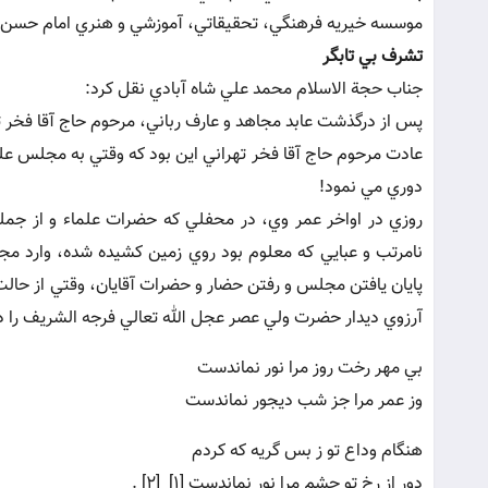
موسسه خيريه فرهنگي، تحقيقاتي، آموزشي و هنري امام حسن 
تشرف بي تابگر
جناب حجة الاسلام محمد علي شاه آبادي نقل کرد:
پس از درگذشت عابد مجاهد و عارف رباني، مرحوم حاج آقا فخر
عادت مرحوم حاج آقا فخر تهراني اين بود که وقتي به مجلس علم
دوري مي نمود!
روزي در اواخر عمر وي، در محفلي که حضرات علماء و از جمله 
نامرتب و عبايي که معلوم بود روي زمين کشيده شده، وارد 
پايان يافتن مجلس و رفتن حضار و حضرات آقايان، وقتي از حالت
آرزوي ديدار حضرت ولي عصر عجل الله تعالي فرجه الشريف را د
بي مهر رخت روز مرا نور نماندست
وز عمر مرا جز شب ديجور نماندست
هنگام وداع تو ز بس گريه که کردم
دور از رخ تو چشم مرا نور نماندست [1] [2] .