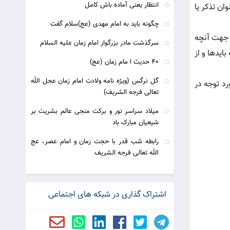
انتظار یعنى آماده باش كامل
ان تذکر يا
چگونه باید به امام مهدی (عج)سلام گفت
ن جهت آنچه
سرگذشت مادر بزرگوار امام زمان علیه السلام
ايدها و از
40 حدیث ا مام زمان (عج)
گل نرگس (ویژه نامه ولادت امام زمان عجل الله
د توجه در
تعالی فرجه الشریف)
میلاد سراسر نور و برکت منجی عالم بشریت بر
شیعیان مبارک باد
رابطه شب قدر با حجت زمان و امام عصر، عج
الله تعالی فرجه الشریف
اشتراک گذاری در شبکه های اجتماعی