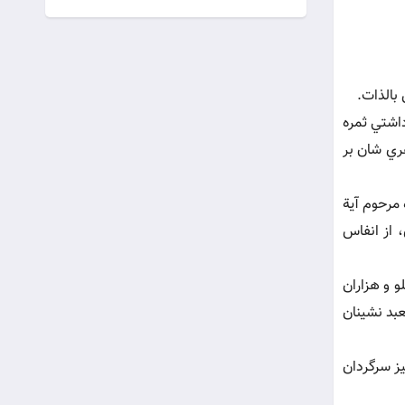
اشتي ثمره
هري شان بر
 مرحوم آية
 از انفاس
و و هزاران
عبد نشينان
يز سرگردان