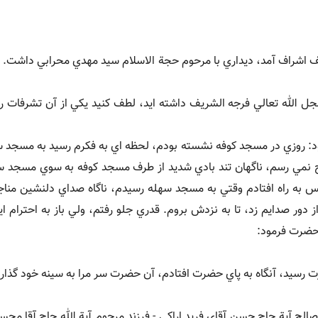
 اشراف آمد، ديداري با مرحوم حجة الاسلام سيد مهدي محرابي داشت. در
ل الله تعالي فرجه الشريف داشته ايد، لطف کنيد يکي از آن تشرفات را 
ود: روزي در مسجد کوفه نشسته بودم، لحظه اي به فکرم رسيد به مسجد س
بح نمي رسم، ناگهان تند بادي شديد از طرف مسجد کوفه به سوي مسجد س
س به راه افتادم وقتي به مسجد سهله رسيدم، ناگاه صداي دلنشين من
 دور صدايم زد، تا به نزدش بروم. قدري جلو رفتم، ولي باز به احترام ا
 حضرت فرمود:
رسيد، آنگاه به پاي حضرت افتادم، آن حضرت سر مرا به سينه خود گذارد. [1
1] به نقل از مرحوم فاضل صالح آية حاج حسن آقاي فريد اراکي - فرزند مرحوم آية الله حاج آقا م