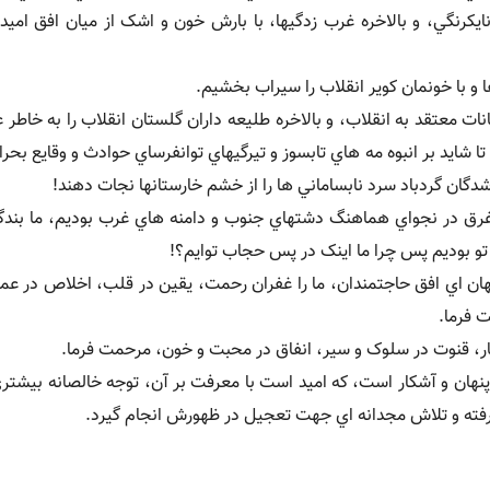
کرنگي، و بالاخره غرب زدگيها، با بارش خون و اشک از ميان افق اميد 
ا و با خونمان کوير انقلاب را سيراب بخشيم.
ت معتقد به انقلاب، و بالاخره طليعه داران گلستان انقلاب را به خاطر 
 شايد بر انبوه مه هاي تابسوز و تيرگيهاي توانفرساي حوادث و وقايع بحرا
شدگان گردباد سرد نابساماني ها را از خشم خارستانها نجات دهند!
 غرق در نجواي هماهنگ دشتهاي جنوب و دامنه هاي غرب بوديم، ما بندگان
 تو بوديم پس چرا ما اينک در پس حجاب توايم؟!
نهان اي افق حاجتمندان، ما را غفران رحمت، يقين در قلب، اخلاص در عم
 فرما.
ار، قنوت در سلوک و سير، انفاق در محبت و خون، مرحمت فرما.
پنهان و آشکار است، که اميد است با معرفت بر آن، توجه خالصانه بيشتر
رفته و تلاش مجدانه اي جهت تعجيل در ظهورش انجام گيرد.