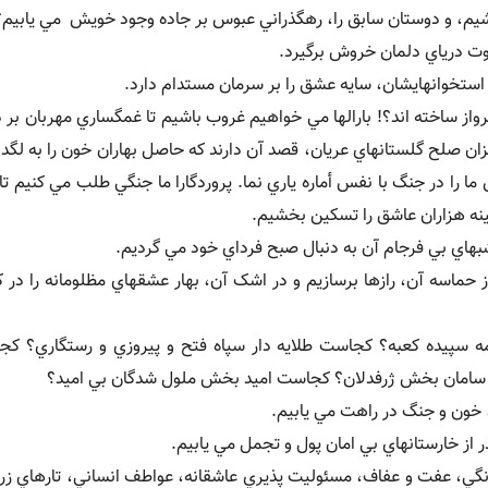
رچشيم، و دوستان سابق را، رهگذراني عبوس بر جاده وجود خويش ‍ مي يابيم؟
کوت درياي دلمان خروش برگيرد.
 استخوانهايشان، سايه عشق را بر سرمان مستدام دارد.
رواز ساخته اند؟! بارالها مي خواهيم غروب باشيم تا غمگساري مهربان بر د
ان صلح گلستانهاي عريان، قصد آن دارند که حاصل بهاران خون را به لگد ب
ما را در جنگ با نفس أماره ياري نما. پروردگارا ما جنگي طلب مي کنيم تا
ينه هزاران عاشق را تسکين بخشيم.
شبهاي بي فرجام آن به دنبال صبح فرداي خود مي گرديم.
از حماسه آن، رازها برسازيم و در اشک آن، بهار عشقهاي مظلومانه را در 
مه سپيده کعبه؟ کجاست طلايه دار سپاه فتح و پيروزي و رستگاري؟ 
امان بخش ژرفدلان؟ کجاست اميد بخش ملول شدگان بي اميد؟
 خون و جنگ در راهت مي يابيم.
ذر از خارستانهاي بي امان پول و تجمل مي يابيم.
رنگي، عفت و عفاف، مسئوليت پذيري عاشقانه، عواطف انساني، تارهاي زر