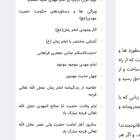
نوید قرآن درباره ی امام مهدی علیه السلام
ویژگی ها و دستاوردهای حکومت حضرت
مهدی(عج)
آثار وجودی امام زمان(عج)
آشنایی مختصر با امام زمان (ع)
سطوره ها و
/حجت‌الاسلام عباس جعفری فراهانی
که از راه
امام مهدی موجود موعود
 ساخت و از
چهل حدیث مهدوی
 حق رسيد و
خلاصه از زندگینامه امام زمان عجل الله تعالی
فرجه
اني که با
حرومانه و
ایام ولادت حضرت ابا صالح المهدی عجل الله
تعالی فرجه مبارک باد
سالروز آغاز امامت حضرت ولی عصر عجّل الله
انونمندند!
تعالی فرجه مبارک باد
 و اگر هر