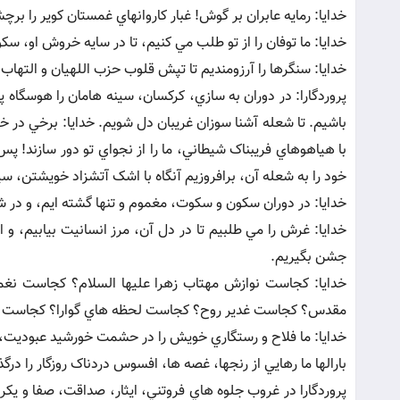
خدايا: رمايه عابران بر گوش! غبار کاروانهاي غمستان کوير را ب
خدايا: ما توفان را از تو طلب مي کنيم، تا در سايه خروش او، س
خدايا: سنگرها را آرزومنديم تا تپش قلوب حزب اللهيان و التهاب
پروردگارا: در دوران به سازي، کرکسان، سينه هامان را هوسگاه پ
باشيم. تا شعله آشنا سوزان غريبان دل شويم. خدايا: برخي در خز
با هياهوهاي فريبناک شيطاني، ما را از نجواي تو دور سازند! پس 
خود را به شعله آن، برافروزيم آنگاه با اشک آتشزاد خويشتن، س
خدايا: در دوران سکون و سکوت، مغموم و تنها گشته ايم، و در 
خدايا: غرش را مي طلبيم تا در دل آن، مرز انسانيت بيابيم، و 
جشن بگيريم.
خدايا: کجاست نوازش مهتاب زهرا عليها السلام؟ کجاست نغ
مقدس؟ کجاست غدير روح؟ کجاست لحظه هاي گوارا؟ کجاست س
خدايا: ما فلاح و رستگاري خويش را در حشمت خورشيد عبوديت،
بارالها ما رهايي از رنجها، غصه ها، افسوس دردناک روزگار را درگ
پروردگارا در غروب جلوه هاي فروتني، ايثار، صداقت، صفا و يک