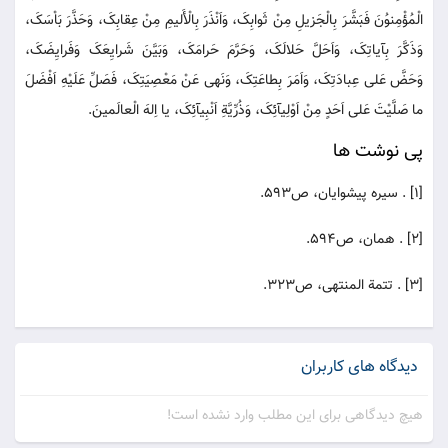
الْمُؤْمِنوُنَ فَبَشَّرَ بِالْجَزیلِ مِنْ ثَوابِکَ، وَاَنْذَرَ بِالْأَلیمِ مِنْ عِقابِکَ، وَحَذَّرَ بَاْسَکَ،
وَذَکَّرَ بِآیاتِکَ، وَاَحَلَّ حَلالَکَ، وَحَرَّمَ حَرامَکَ، وَبَیَّنَ شَرایِعَکَ وَفَرایِضَکَ،
وَحَضَّ عَلی عِبادَتِکَ، وَاَمَرَ بِطاعَتِکَ، وَنَهی عَنْ مَعْصِیَتِکَ، فَصَلِّ عَلَیْهِ اَفْضَلَ
ما صَلَّیْتَ عَلی اَحَدٍ مِنْ اَوْلِیآئِکَ، وَذُرِّیَّةِ اَنْبِیآئِکَ، یا اِلهَ الْعالَمینَ.
پی نوشت ها
[1] . سیره پیشوایان، ص593.
[2] . همان، ص594.
[3] . تتمة المنتهی، ص323.
دیدگاه های کاربران
هیچ دیدگاهی برای این مطلب وارد نشده است!