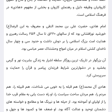
حفظ اتحاد و هماهنگی کاروان، حمایت و حفاظت از جان و مال و حقوق
کاروانیان وظیفه دلیل و رهنمای کاروان و بخشی از مفهوم «هادی» در
فرهنگ اسلامی است.
امام هادی، حضرت علی بن محمد النقی و معروف به ابن الرضا(ع)
خورشید نورافشانی بود که از سالهای 220ق تا سال 254 رسالت رهبری و
هدایت امت بزرگ اسلامی را بر دوش داشت و حدود سی و چهار سال
ناخدای کشتی اسلام در میان امواج وحشتناک عصر عباسی بود.
آن بزرگوار در تاریک ترین روزگار سلطه اشرار به زندگی بشریت نور و گرمی
بخشید و در دشوارترین شرایط فرزندان پیامبر و قرآن را حمایت و
سرپرستی کرد.
هادی آل محمد(ع) هم قبله را به خوبی می شناخت، هم قبیله را، هم
مردم را، هم مردان ساحت سیاست را، او راه دست یابی به مقام قرب خدا
را از اولیای او آموخته بود. از حیله ها و نیرنگ ها و مطامع و خواسته های
دشمنان توحید و عدالت آگاه بود. او ضعف ها و کمبود ها و جهل و