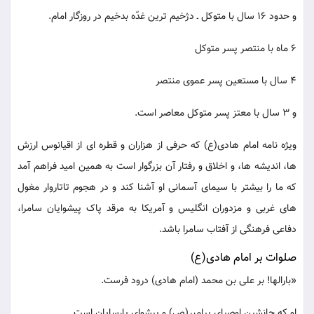
و حدود 16 سال با متوکل ـ دژخیم ترین غدّه بدخیم در روزگار امام.
6 ماه با منتصر پسر متوکل
4 سال با مستعین پسر عموی منتصر
و 3 سال با معتز پسر متوکل معاصر است.
ویژه نامه امام هادی(ع) که حرفی از هزاران و قطره ای از اقیانوس ارزش
ها، اندیشه ها، و اخلاق و رفتار آن بزرگوار است به همین امید فراهم آمد
که ما را بیشتر با سیمای آسمانی او آشنا کند و در هجوم تاتاروار مغول
های غربی و مزدوران انگلیس و آمریکا به مرقد پاک پیشوایان سامرا،
دفاعی فرهنگی از آفتاب سامرا باشد.
صلوات بر امام هادی(ع)
«بارالها! بر علی بن محمد (امام هادی) درود فرست.
او که جانشین اوصیای پیامبر(ص) و پیشوای پارسایان است.