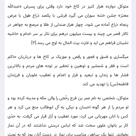
متوکل دوازده هزار کنیز در کاخ خود دارد وقتی برای پسرش «عبدالله
معتز» جشن ختنه سوران می گیرد فرشی با یکصد ذراع طول با عرض
پنجاه ذراع آماده می شود، چهار هزار صندلی از طلا و مرصع به جواهر در
تالار قصر می چیند و بیست میلیون درهم برای نثار بر سر خدام و حاشیه
نشینان فراهم می اید و غارت بیت المال به اوج می رسد.[2]
میگساری و فسق و فجور و رقص و موزیک بر کاخ ها و درباریان حاکم
است و فقر و شمشیر و توهین و تحقیر بر توده های مردم و بالاترین
فشار ها و زندان و تبعید و فرار و اعدام و تعقیب علویان و فرزندان
فاطمه(س) را تهدید می کند
متوکل، شخصی به نام عمر بن فرج رخّجی را والی مکه و مدینه کرده بود و
او مردم را از هر گونه احسان و نیکی به آل ابوطالب منع می کرد و هر
کس با انان مهربانی می کرد، مورد تعقیب و آزار قرار می گرفت. به حدّی
کار بر بانوان علوی سخت شد که لباس درستی نداشتند که در آن نماز
بخوانند. تنها یک پیراهن مناسب برای نماز در دست آنان بود که به نوبت