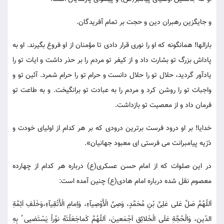
و جایگزین رهبران دین و حجت بر تمام آفریدگان.
بارالها! همانگونه که او را نوری قرار دادی تا مؤمنان از او فروغ بگیرند. او به
پاداش بزرگ تو بشارت داد و از کیفر تو مردم را بر حذر داشت و ایات تو را
یادآور گردید، حلال تو را حلال دانست و حرام تو را حرام شمرد. آئین تو و
واجبات تو را روشن کرد و مردم را به عبادت تو برانگیخت. و به طاعت تو
فرمان داد و از معصیت تو بازداشت.
خدایا! بر او درود فرست برترین درودی که بر هر کدام از اولیای خودت و
ذرّیه پیامبرانت می فرستی ای معبود جهانیان».
در این صلوات که از امام حسن عسکری(ع) درباره هر کدام از چهارده
معصوم نقل شده درباره امام هادی(ع) چنین آمده است:
اَللّهُمَّ صَلِّ عَلی عَلِیِّ بْنِ مُحَمَّدٍ، وَصِیِّ الْأَوْصِیآءِ، وَاِمامِ الْأَتْقِیآءِ،وَخَلَفِ اَئِمَّةِ
الدّینِ، وَالْحُجَّةِ عَلَی الْخَلائِقِ اَجْمَعینَ، اَللّهُمَّ کَماجَعَلْتَهُ نوُراً یَسْتَضیی ُ بِهِ