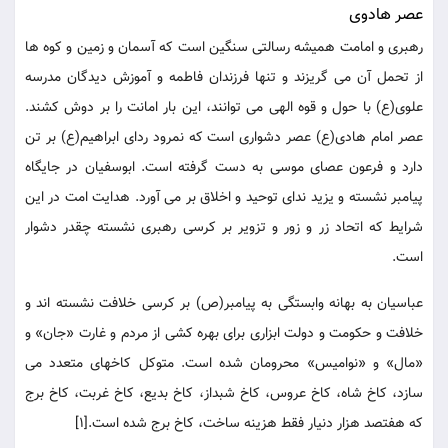
عصر هادوی
رهبری و امامت همیشه رسالتی سنگین است که آسمان و زمین و کوه ها
از تحمل آن می گریزند و تنها فرزندان فاطمه و آموزش دیدگان مدرسه
علوی(ع) با حول و قوه الهی می توانند، این بار امانت را بر دوش کشند.
عصر امام هادی(ع) عصر دشواری است که نمرود ردای ابراهیم(ع) بر تن
دارد و فرعون عصای موسی به دست گرفته است. ابوسفیان در جایگاه
پیامبر نشسته و یزید ندای توحید و اخلاق بر می آورد. هدایت امت در این
شرایط که اتحاد زر و زور و تزویر بر کرسی رهبری نشسته چقدر دشوار
است.
عباسیان به بهانه وابستگی به پیامبر(ص) بر کرسی خلافت نشسته اند و
خلافت و حکومت و دولت ابزاری برای بهره کشی از مردم و غارت «جان» و
«مال» و «نوامیس» محرومان شده است. متوکل کاخهای متعدد می
سازد، کاخ شاه، کاخ عروس، کاخ شبداز، کاخ بدیع، کاخ غربت، کاخ برج
که هفتصد هزار دنیار فقط هزینه ساخت، کاخ برج شده است.[1]