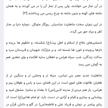
در آن نماز می خواندند. ولی پس از نماز آن را در می آوردند و به همان
جامه های کهنه و بدون جامه به چرخ ریسی می پرداختند.[3]
در این دوران سخت جاهلیت عباسیان ـ روزگار متوکل ـ دوباره دنیا بر مدار
کفر و مراد جور می گردد.
شمشیرهای دفاع از اسلام و اهل بیت(ع) شکسته، و حلقوم ها بریده و
دارها برچیده و خون ها شسته اند. و بر مزارآباد شهیدان و قبرستان سرد و
ساکت زندگان، شب سیاه هراس و خفقان سایه افکنده و وای جغدی هم
به گوش نمی رسد.
جاهلیت جدید عصر بنی عباس، سیاه تر و وحشی تر و سنگین تر از
طغیان طاغوت های اموی است در این فضای سرد و یاس و طوفان بیم و
هراس، باز هم مردی از مدینه النبی(ص) تا بغداد و سامرا، مشعل امید و
روشنایی و بیداری و قیام و آزادی در دست دارد. او امام هادی(ع) است ک
ردای پیامبر بر دوش و فریاد علی و فاطمه(س) در گلو و دانش قرآن در