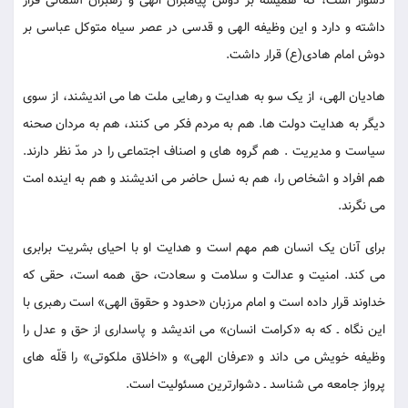
دشوار است، که همیشه بر دوش پیامبران الهی و رهبران آسمانی قرار
داشته و دارد و این وظیفه الهی و قدسی در عصر سیاه متوکل عباسی بر
دوش امام هادی(ع) قرار داشت.
هادیان الهی، از یک سو به هدایت و رهایی ملت ها می اندیشند، از سوی
دیگر به هدایت دولت ها. هم به مردم فکر می کنند، هم به مردان صحنه
سیاست و مدیریت . هم گروه های و اصناف اجتماعی را در مدّ نظر دارند.
هم افراد و اشخاص را، هم به نسل حاضر می اندیشند و هم به اینده امت
می نگرند.
برای آنان یک انسان هم مهم است و هدایت او با احیای بشریت برابری
می کند. امنیت و عدالت و سلامت و سعادت، حق همه است، حقی که
خداوند قرار داده است و امام مرزبان «حدود و حقوق الهی» است رهبری با
این نگاه ـ که به «کرامت انسان» می اندیشد و پاسداری از حق و عدل را
وظیفه خویش می داند و «عرفان الهی» و «اخلاق ملکوتی» را قلّه های
پرواز جامعه می شناسد ـ دشوارترین مسئولیت است.