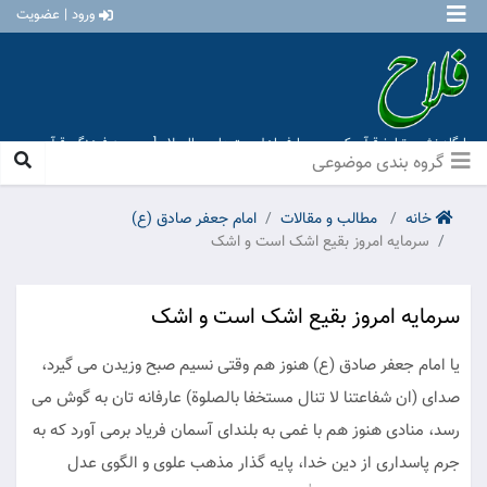
ورود | عضویت
پایگاه نشر و تبلیغ قرآن کریم و معارف اهل بیت علیهم السلام [ موسسه فرهنگی قرآن و
عترت منهاج عشق آباد ]
گروه بندی موضوعی
خانه
مطالب و مقالات
امام جعفر صادق (ع)
سرمایه امروز بقیع اشک است و اشک
سرمایه امروز بقیع اشک است و اشک
یا امام جعفر صادق (ع) هنوز هم وقتى نسیم صبح وزیدن مى ‏گیرد،
صداى (ان شفاعتنا لا تنال مستخفا بالصلوة) عارفانه تان به گوش مى‏
رسد، منادى هنوز هم با غمى به بلنداى آسمان فریاد برمى ‏آورد که به
جرم پاسدارى از دین خدا، پایه گذار مذهب علوی و الگوى عدل