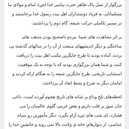
بزرگوار از نسل پاک طاهر عترت پیامبر خدا (ص)، امام و مولای ما
مسلمانان، به فریاد دوستداران اهل بیت رسول خدا برخاستید و
در مسیر تکاملى حرکت‏ شیعه، گام دوم را برداشتید.
بر اثر مجاهدت ‏هاى شما، مردم ‏ناصحیح بودن مذهب های
ساختگی و دیگر اندیشه‏هاى منبعث از آن را در سالهاى گذشته پى
بردند، آماده ‏بودند تا طرح جایگزین مکتب اهل ‏بیت را دریافت
کنند، و شما همان بزرگوارى بودید که با توجه به یک موقعیت
استثنایى ‏تاریخى، طرح جایگزین شیعه را به هنگام ارائه کردید و
امامان دیگر به شرح و بسط ابعاد آن پرداختند.
لحظه‌های تلخِ وداع بر شانه‌ های تاریخ هجوم آ‌ورده است، داغی
جان سوز بر قلب داریم و بغضِ غریبی گلوی عالمیان را می
‌فشارد، ای شب‌ های تیره آرام بگیرد، دیگر مأمورین رو سیاه‌
عباسی، از دیوارهایِ خانه ی ولایت بالا نمی ‌روند و جانشینِ خدا را