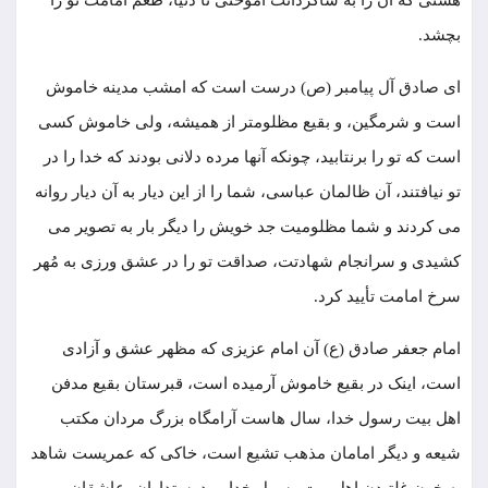
هستی که آن را به شاگردانت آموختی تا دنیا، طعم امامت تو را
بچشد.
ای صادق آل ‌پیامبر (ص) درست است که امشب مدینه خاموش
است و شرمگین، و بقیع مظلومتر از همیشه، ولی خاموش کسی
است که تو را برنتابید، چونکه آنها مرده دلانی بودند که خدا را در
تو نیافتند، آن ظالمان عباسی، شما را از این دیار به آن دیار روانه
می کردند و شما مظلومیت جد خویش را دیگر بار به تصویر می
کشیدی و سرانجام شهادتت، صداقت تو را در عشق ‏ورزی به مُهر
سرخ امامت تأیید کرد.
امام جعفر صادق (ع) آن امام عزیزی که مظهر عشق و آزادى
است، اینک در بقیع خاموش آرمیده است، قبرستان بقیع مدفن
اهل بیت رسول خدا، سال هاست آرامگاه بزرگ مردان مکتب
شیعه و دیگر امامان مذهب تشیع است، خاکی که عمریست شاهد