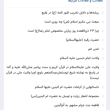
مطالب و مقالات مرتبط
ریشه‌ها و دلایل تخریب قبور ائمه (ع) در بقیع
مبعث نبی مکرم اسلام (ص) چه روزی است
چرا 23 ذی‌القعده روز زیارتی مخصوص امام رضا(ع) است
حضرت رقیه (علیهاالسلام)
غدیر خم
ولادت امام حسین علیه السلام
ولایت علی علیه‌السلام در قرآن کریم و سنت پیامبر صلی‌الله علیه و آله:
در پاسخ به نوشته شیخ ابوسلمان‌عبدالمنعم بلوچ (چرا ولایت علی در قرآن
نیست)
داستانهایی از کرامات حضرت ام البنین علیها السلام
مجموعه اشعار زیارت و توسل به حضرت ام البنین(س)
فاطمه بنت حِزام مشهور به اُمّ‌الْبَنین