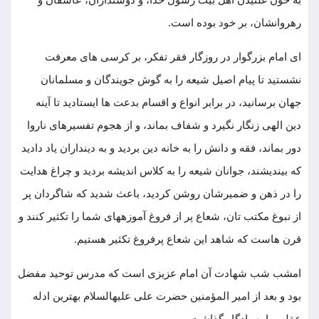
به خون غلتیدن اهل بیت رسول خدا، و دوستداران، عاشقان و
رهروانشان، بر خود بوده است.
ای امام بزرگوار در روزگار فقر تفکر، بر کرسی ‏های معرفت
نشستید تا پیام اصیل شیعه را به گوش جویندگان و مسلمانان
جهان برسانید، در برابر انواع و اقسام بدعت ‏ها ایستادید تا آینه
دین الهی زنگار نگیرد و شفاف بماند، و از هجوم تفسیرهای ناروا
دور بماند، فقه و دانش را به خانه دین بردید و به دینداران یاد دادید
که بیندیشند، جوانان شیعه را به کلاس اندیشه بردید و چراغ هدایت
را در ذهن و ضمیرشان روشن کردید، باعث شدید که شاگردان پر
از نبوغ مکتب تان، شعاع پر از فروغ آموزه‏های شما را تکثیر کنند و
قرن هاست که شاهد این شعاع پرفروغ تکثیر هستیم.
امشب شب شهادت آن امام عزیزی است که مدرس توحید مفضل
بود و بعد از امیر المؤمنین حضرت علی علیه‏السلام بهترین ادله