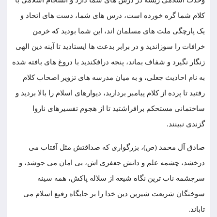
وحدت اسلامی ریشه در درس ‏های شما دارد و انسجام اسلامی با
کلام شما گره خورده است، درس‏ های شما، دست ‏های اتحاد و
یک ‏پارچگی ملت ‏های مسلمان ‏اند، این شما بودید که خرمن
خرافات را سوزاندید و در برابر بدعت ‏ها ایستادید تا آینه دین الهی
زنگار نگیرد و شفاف بماند، پنجه درافکندید با دروغ‏ های بافته شده
به نام احادیث جعلی، و به میان مدرسه ‏های تزویر اصحاب کلام
رفتید تا پرده از کلام پیامبر بردارید، دیوارهای اسلام را بالا بردید و
ساختمانی مستحکم برافراشتید تا از هجوم تفسیرهای ناروا
گزندی نبینند.
صادق آل محمد (ص)، بزرگواری که صداقتش مثل آفتاب می
‌درخشد، چشمه علم و دانش جعفری اش، بی ‌امان می جوشد، و
سرچشمه ناب ‏ترین نگاه شیعه از سلاله پاکش، همه سینه
سوختگان شریعت شیرین دین خدا را بر جایگاه رفیع اسلام می
تاباند.