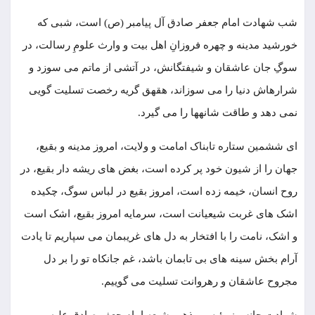
شب شهادت امام جعفر صادق آل ‌پیامبر (ص) است، شبی که
خورشید مدینه و چهره فروزانِ اهل بیت و وارث علومِ رسالت، در
سوگِ جان عاشقان و شیفتگانش، در آتشی از ماتم می‏ سوزد و
شراره‏اش دنیا را می‏ سوزاند، هق‏هق گریه رخصت تسلیت ‏گویی
نمی‏ دهد و طاقت شانه‏ها را می ‏گیرد.
اى ششمین ستاره تابناک امامت و ولایت، امروز مدینه و بقیع،
جهان را از شیون خود پر کرده است، بغض ‏های ریشه ‏دار بقیع، در
روح انسان، خیمه زده است، امروز بقیع در لباس سوگ، چکیده
اشک‏ های غربت شیعیانت است، سرمایه امروز بقیع، اشک است
و اشک، نامت را با افتخار به دل ‏هاى غریبمان مى ‏سپاریم تا یادت
آرام بخش سینه ‏هاى بى ‏تابمان باشد، غم جانکاه تو را بر دل
مجروح عاشقان و رهروانت تسلیت می‏ گوییم.