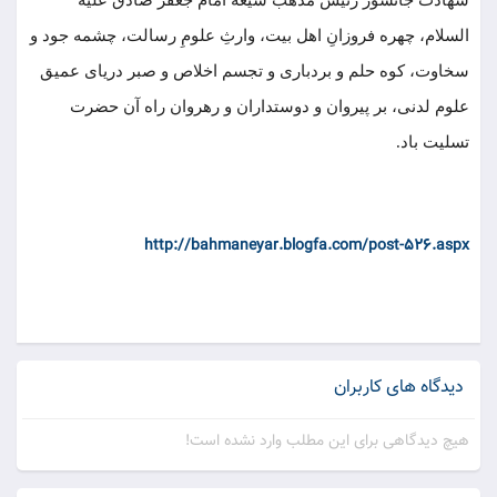
شهادت جانسوز رئیس مذهب شیعه امام جعفر صادق علیه
السلام، چهره فروزانِ اهل بیت، وارثِ علومِ رسالت، چشمه جود و
سخاوت، کوه حلم و بردباری و تجسم اخلاص و صبر دریای عمیق
علوم لدنی، بر پیروان و دوستداران و رهروان راه آن حضرت
تسلیت باد.
http://bahmaneyar.blogfa.com/post-526.aspx
دیدگاه های کاربران
هیچ دیدگاهی برای این مطلب وارد نشده است!