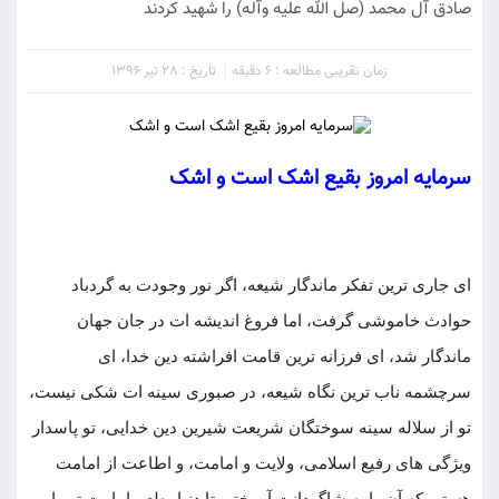
صادق آل محمد (صل ‏الله‏ علیه ‏وآله) را شهید کردند
زمان تقریبی مطالعه : 6 دقیقه
تاریخ : 28 تیر 1396
سرمایه امروز بقیع اشک است و اشک
ای جاری ‏ترین تفکر ماندگار شیعه، اگر نور وجودت به گردباد
حوادث خاموشی گرفت، اما فروغ اندیشه ‏ات در جان جهان
ماندگار شد، ای فرزانه ‏ترین قامت افراشته دین خدا، ای
سرچشمه ناب ‏ترین نگاه شیعه، در صبوری سینه‏ ات شکی نیست،
تو از سلاله سینه سوختگان شریعت شیرین دین خدایی، تو پاسدار
ویژگی ‏های رفیع اسلامی، ولایت و امامت، و اطاعت از امامت