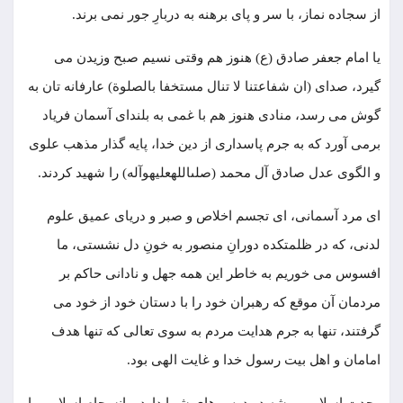
از سجاده نماز، با سر و پای برهنه به دربارِ جور نمی‌ برند.
یا امام جعفر صادق (ع) هنوز هم وقتى نسیم صبح وزیدن مى
‏گیرد، صداى (ان شفاعتنا لا تنال مستخفا بالصلوة) عارفانه تان به
گوش مى‏ رسد، منادى هنوز هم با غمى به بلنداى آسمان فریاد
برمى ‏آورد که به جرم پاسدارى از دین خدا، پایه گذار مذهب علوی
و الگوى عدل صادق آل محمد (صلى‏الله‏علیه‏وآله) را شهید کردند.
ای مرد آسمانی، ای تجسم اخلاص و صبر و دریای عمیق علوم
لدنی، که در ظلمتکده دورانِ منصور به خونِ دل نشستی، ما
افسوس می خوریم به خاطر این همه جهل و نادانی حاکم بر
مردمان آن موقع که رهبران خود را با دستان خود از خود می
گرفتند، تنها به جرم هدایت مردم به سوی تعالی که تنها هدف
امامان و اهل بیت رسول خدا و غایت الهی بود.