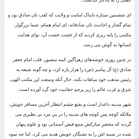
عقلى را به یادگار گذاشت .
اى ششمین ستاره تابناک امامت و ولایت که لقب تان صادق بود و
تمام گفتار و احادیث تان صادقانه، ای امام همام، شما بزرگوار،
مکتبی را پایه‏ ریزی کردید که از خشت خشت آن، نوای هدایت
انسانها به گوش می ‏رسد.
در چنین روزی خوشه‌های زهرآگینِ کینه منصور، قلب امام جعفر
صادق (ع) آل ‌پیامبر (ص) را هزار پاره کرد، و چه گونه شیعه به
رئیس مذهب خود مباهات نکند، حال آنکه وسعت این مکتب الهی،
شرق و غرب عالم را زیر پرچم حقانیت خود گرد آورده است.
شهر مدینه داغدار است و بقیع چشم انتظار آخرین مسافر خویش،
ملائکه کوچه پس کوچه ‌های مدینه را در پیِ مرد بی ‌نظیری می
‌گردند که محضرِ مبارکش منبع فیض آسمانی بود و علوم پنهان
شده در سینه ‏اش را به تشنگان خویش هدیه می ‏کرد، اما چه سود