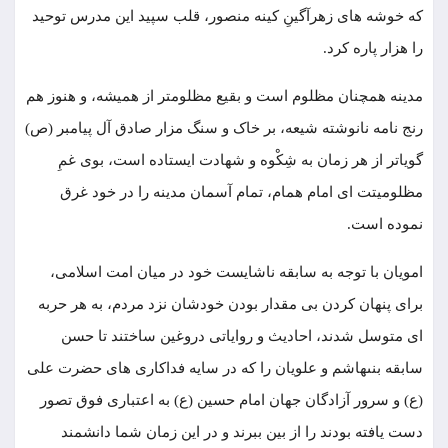
که خوشه ‌های زهرآگینِ کینه منصور، قلب سپید این مدرس توحید
را هزار پاره کرد.
مدینه همچنان مظلوم است و بقیع مظلومتر از همیشه، و هنوز هم
رنج نامه نانوشته شیعه، بر خاک و سنگ مزار صادق آل‌ پیامبر (ص)
گویاتر از هر زمان به شِکْوه و شهادت ایستاده است، بوى غمِ
مظلومیتت ای امام همام، تمام آسمان مدینه را در خود غرق
نموده است.
امویان با توجه به سابقه ناشایست‏ خود در میان امت اسلامى،‏
‏برای پنهان کردن بى ‏مقدار بودن خودشان نزد مردم، به هر حربه‏
اى متوسل ‏شدند، احادیث و روایاتى دروغین ساختند تا حسن
سابقه بنى‏هاشم و علویان را که در سایه فداکارى‏ هاى حضرت على
(ع) و سرور آزادگان جهان امام حسین (ع) به اعتبارى ‏فوق تصور
دست‏ یافته بودند را از بین ببرند و در این زمان شما دانشمند