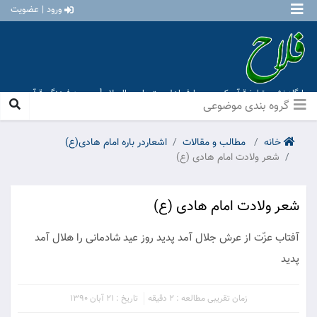
ورود | عضویت
پایگاه نشر و تبلیغ قرآن کریم و معارف اهل بیت علیهم السلام [ موسسه فرهنگی قرآن و
عترت منهاج عشق آباد ]
گروه بندی موضوعی
خانه
مطالب و مقالات
اشعاردر باره امام هادی(ع)
شعر ولادت امام هادی (ع)
شعر ولادت امام هادی (ع)
آفتاب عزّت از عرش جلال آمد پدید روز عید شادمانى را هلال آمد
پدید
زمان تقریبی مطالعه : 2 دقیقه
تاریخ : 21 آبان 1390