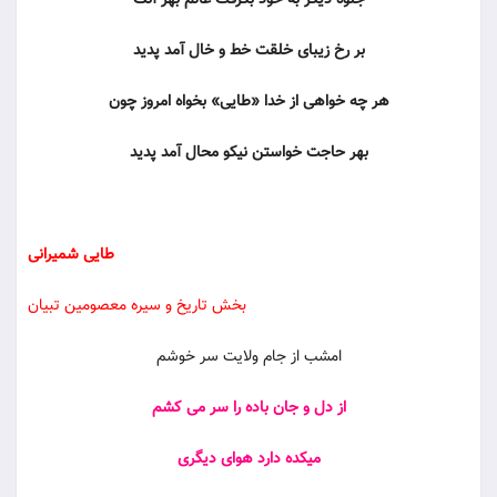
جلوه دیگر به خود بگرفت عالم بهر آنک
بر رخ زیباى خلقت خط و خال آمد پدید
هر چه خواهى از خدا «طایى» بخواه امروز چون
بهر حاجت خواستن نیکو محال آمد پدید
طایى شمیرانى
بخش تاریخ و سیره معصومین تبیان
امشب از جام ولایت سر خوشم
از دل و جان باده را سر می کشم
میکده دارد هوای دیگری