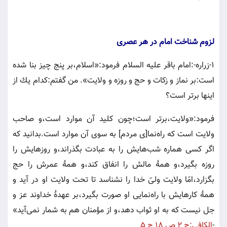
لزوم شناخت امام در هر عصری
1-زراره-:امام باقر عليه السلام فرمود:«اسلام،بر پنج چيز بنا شده
است:بر نماز و زكات و حج و روزه و ولايت». من گفتم:كدام يك از
اينها برتر است‌؟
فرمود:«ولايت،برتر است؛چون كليد آن موارد است،و صاحب
ولايت است كه راه‌نما[ى مردم] به سوى آن موارد است.بدانيد كه
اگر كسى هماره شب‌هايش را به عبادت بگذراند،و روزهايش را
روزه بگيرد،و همۀ مالش را انفاق كند،و همۀ عمرش را حج
بگزارد،امّا ولايت ولىّ‌ خدا را نشناسد تا تحت ولايت او در آيد و
همۀ كارهايش با راه‌نمايى او صورت بگيرد،بر عهدۀ خداوند عز و
جل نيست كه به او ثواب دهد،و از مؤمنان هم به شمار نمى‌آيد»
-
الكافى:ج 2 ص 18 ح 5