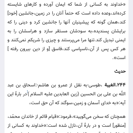
«خداوند به كسانى از شما كه ايمان آورده و كارهاى شايسته
كرده‌اند،وعده داده است كه حتماً آنان را در زمين،جانشين [خود]
كند،همان گونه كه پيشينيان آنها را جانشين كرد و دينى را كه
برايشان پسنديده،به سودشان مستقر سازد و هراسشان را به
ايمنى تبديل كند.تنها مرا مى‌پرستند و چيزى را شريكم نمى‌كنند و
هر كس پس از آن،ناسپاسى كند،فاسق [و از دين بيرون رفته ]
است».
حديث
٢٤٤.الغيبة
،طوسى-به نقل از عمرو بن هاشم-:اسحاق بن عبد
]
اللّٰه بن على بن الحسين (زين العابدين عليه السلام )
در بارۀ اين
آيه:«به خداى آسمان و زمين،سوگند كه آن حق است،
همچنان كه سخن مى‌گوييد»،فرمود:«قيام قائم از خاندان محمّد،
[منظور] است و در بارۀ آن،نازل شده است:«خداوند به كسانى از