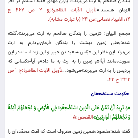
بندگان صالحم به ارث مى‌برند»، ياران مهدى عليه السلام در آخر
الزمان هستند
.
»
تأويل الآيات الظاهرة:ج ٢ ص ٦٦٢ ح
١٤،الغيبة،نعمانى:ص ٢٤ (با عبارت مشابه)
.
مجمع البيان: «زمين را بندگان صالحم به ارث مى‌برند».گفته
شده:يعنى زمين بهشت را بندگان فرمان‌بردارم به ارث
مى‌برند.اين،نظر ابن عبّاس،سعيد بن جبير و ابن زيد است.در اين
صورت،مانند آيۀ«و زمين را به ارث به ما داد»و آيۀ«كسانى كه
پرديس را به ارث مى‌برند»مى‌شود
.
.
تأويل الآيات الظاهرة:ج ١ ص
٣٣٢ ح ٢٢
.
حکومت مستضعفان
«
وَ نُرِيدُ أَنْ‌ نَمُنَّ‌ عَلَى الَّذِينَ‌ اسْتُضْعِفُوا فِي الْأَرْضِ‌ وَ نَجْعَلَهُمْ‌ أَئِمَّةً‌
وَ نَجْعَلَهُمُ‌ الْوٰارِثِينَ‌
»
القصص:٥
گفته شده:مقصود،همين زمين معروف است كه امّت محمّد،آن را