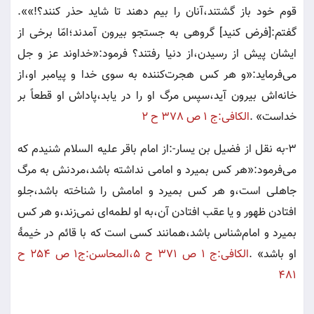
قوم خود باز گشتند،آنان را بيم دهند تا شايد حذر كنند؟!»».
گفتم:[فرض كنيد] گروهى به جستجو بيرون آمدند؛امّا برخى از
ايشان پيش از رسيدن،از دنيا رفتند؟ فرمود:«خداوند عز و جل
مى‌فرمايد:«و هر كس هجرت‌كننده به سوى خدا و پيامبر او،از
خانه‌اش بيرون آيد،سپس مرگ او را در يابد،پاداش او قطعاً بر
خداست» .
الكافى:ج 1 ص 378 ح 2
3-به نقل از فضيل بن يسار-:از امام باقر عليه السلام شنيدم كه
مى‌فرمود:«هر كس بميرد و امامى نداشته باشد،مردنش به مرگ
جاهلى است،و هر كس بميرد و امامش را شناخته باشد،جلو
افتادن ظهور و يا عقب افتادن آن،به او لطمه‌اى نمى‌زند،و هر كس
بميرد و امام‌شناس باشد،همانند كسى است كه با قائم در خيمۀ
او باشد» .
الكافى:ج ١ ص ٣٧١ ح ٥،المحاسن:ج
١ ص ٢٥٤ ح
٤٨١