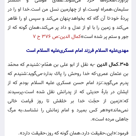
برآورد،صخره‌ها خرد مى‌شوند.عصاى موسى و انگشتر
سليمان،همراه اوست.او از چهارمين نسل من است.خدا او را در
پردۀ خود-تا آن گاه كه بخواهد-پنهان مى‌كند و سپس او را ظاهر
مى‌كند و زمين را با او از عدل و داد پر مى‌كند،همان گونه كه از
جور و ستم پر شده است»
كمال الدين:ص ٣٧٦ ح ٧
مهدى‌عليه السلام فرزند امام عسكرى‌عليه السلام است
٣٠٥.كمال الدين
-به نقل از ابو على بن همّام-:شنيدم كه محمّد
بن عثمان عمرى-كه خدا روحش را پاك بدارد-مى‌گويد:شنيدم كه
پدرم مى‌گويد:نزد امام حسن عسكرى عليه السلام بودم كه از
ايشان در بارۀ حديثى كه از پدرانش نقل شده است،پرسيدند
كه:«زمين از حجّت خدا بر خلقش تا روز قيامت خالى
نمى‌ماند»و«هر كس بميرد و امام زمانش را نشناسد،به مرگ
جاهلى مرده است».
فرمود:«اين،حقيقت دارد،همان گونه كه روز،حقيقت دارد».