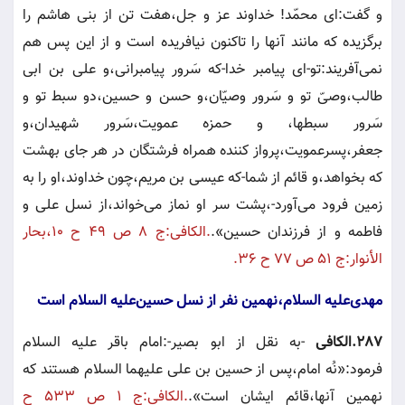
و گفت:اى محمّد! خداوند عز و جل،هفت تن از بنى هاشم را
برگزيده كه مانند آنها را تاكنون نيافريده است و از اين پس هم
نمى‌آفريند:تو-اى پيامبر خدا-كه سَرور پيامبرانى،و على بن ابى
طالب،وصىّ‌ تو و سَرور وصيّان،و حسن و حسين،دو سبط‍‌ تو و
سَرور سبطها، و حمزه عمويت،سَرور شهيدان،و
جعفر،پسرعمويت،پرواز كننده همراه فرشتگان در هر جاى بهشت
كه بخواهد،و قائم از شما-كه عيسى بن مريم،چون خداوند،او را به
زمين فرود مى‌آورد-،پشت سر او نماز مى‌خواند،از نسل على و
فاطمه و از فرزندان حسين».
.الكافى:ج ٨ ص ٤٩ ح ١٠،بحار
الأنوار:ج ٥١ ص ٧٧ ح ٣٦.
مهدى‌عليه السلام،نهمين نفر از نسل حسين‌عليه السلام است
٢٨٧.الكافى
-به نقل از ابو بصير-:امام باقر عليه السلام
فرمود:«نُه امام،پس از حسين بن على عليهما السلام هستند كه
نهمين آنها،قائم ايشان است».
.الكافى:ج ١ ص ٥٣٣ ح