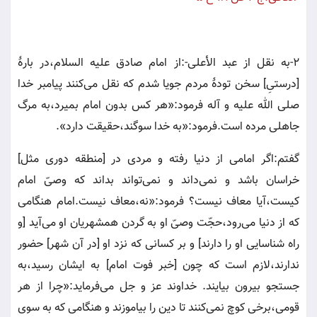
2-به نقل از عبد الأعلى-:از امام صادق عليه السلام،در بارۀ
[درستىِ‌] سخن تودۀ مردم جويا شدم كه نقل مى‌كنند پيامبر خدا
صلى الله عليه و آله فرمود:«هر كس بدون امام بميرد،به مرگ
جاهلى مرده است.فرمود:«به خدا سوگند،حقيقت دارد».
گفتم:اگر امامى از دنيا رفته و مردى در [منطقه دورى مثل]
خراسان باشد و نمى‌داند و نمى‌تواند بداند كه وصىّ‌ امام
كيست،آيا معاف نيست‌؟ فرمود:«نه،معاف نيست.امام هنگامى
كه از دنيا مى‌رود،حجّت وصىّ‌ او به گردن همشهريان او مى‌آيد [و
راه شناسايى او را دارند] و بر كسانى كه نزد او [در آن شهر] حضور
ندارند،لازم است كه چون [خبر فوت امام] به ايشان رسيد،به
جستجو بيرون بيايند. خداوند عز و جل مى‌فرمايد:«چرا از هر
قومى،برخى كوچ نمى‌كنند تا دين را بياموزند و هنگامى كه به سوى