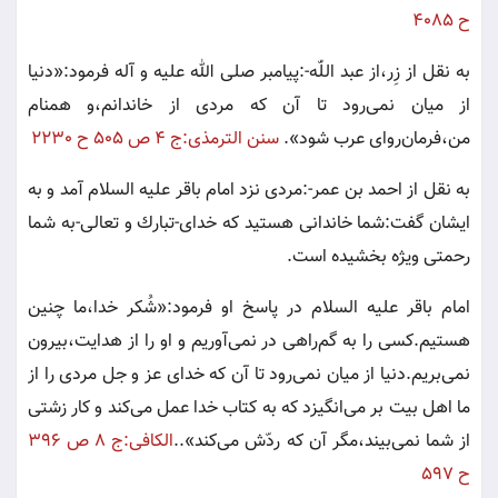
ح ٤٠٨٥
به نقل از زِر،از عبد اللّٰه-:پيامبر صلى الله عليه و آله فرمود:«دنيا
از ميان نمى‌رود تا آن كه مردى از خاندانم،و همنام
من،فرمان‌رواى عرب شود».
سنن الترمذى:ج ٤ ص ٥٠٥ ح ٢٢٣٠
به نقل از احمد بن عمر-:مردى نزد امام باقر عليه السلام آمد و به
ايشان گفت:شما خاندانى هستيد كه خداى-تبارك و تعالى-به شما
رحمتى ويژه بخشيده است.
امام باقر عليه السلام در پاسخ او فرمود:«شُكر خدا،ما چنين
هستيم.كسى را به گم‌راهى در نمى‌آوريم و او را از هدايت،بيرون
نمى‌بريم.دنيا از ميان نمى‌رود تا آن كه خداى عز و جل مردى را از
ما اهل بيت بر مى‌انگيزد كه به كتاب خدا عمل مى‌كند و كار زشتى
از شما نمى‌بيند،مگر آن كه ردّش مى‌كند»..
الكافى:ج ٨ ص ٣٩٦
ح ٥٩٧