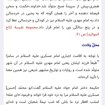
هجرى،پيش از سپيدۀ صبح متولّد شد.خداوند،حكمت و سخن
فيصله دهنده و آخر را همان گونه كه به يحيى در خردسالى
داد،به امام مهدى عليه السلام نيز در كودكى و خردسالى عطا كرد
و در پنج سالگى وى را امام قرار داد.
مجموعة نفيسة (تاج
المواليد):ص ٦١.
محلّ‌ ولادت
با توجّه به اقامت اجبارى امام عسكرى عليه السلام در سامرّا
[4]
طبعاً فرزند ايشان يعنى امام مهدى عليه السلام در آن شهر
متولّد شده است و روايات و تواريخ مشهور شيعى نيز همين معنا
را تأييد كرده‌اند.
حكيمه دختر امام جواد عليه السلام گفت:ابو محمّد [حسن]
عسكرى عليه السلام مرا به نزد خود فرا خواند و فرمود:«اى عمّه!
امشب افطار نزد ما باش كه شب نيمۀ شعبان است و خداى