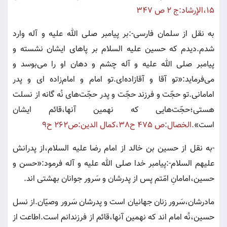
١٥،الإرشاد:ج ٢ ص ٣٤٧
به نقل از سلمان فارسى-:بر پيامبر صلى الله عليه و آله وارد
شدم.ديدم كه حسين عليه السلام بر پاهاى ايشان نشسته و
پيامبر صلى الله عليه و آله چشم و دهان او را مى‌بوسد و
مى‌فرمايد:«تو آقا و آقازاده‌اى.تو امام و امام‌زاده اى و پدر
امامانى.تو حجّت و فرزند حجّت و پدر حجّت‌هاى نُه گانه از نسلت
هستى؛حجّت‌هايى كه نهمين آنها،قائم ايشان
است»
.الخصال:ص ٤٧٥ ح٣٨،كمال الدين:ص٢٦٢ ح٩
-به نقل از حسين بن خالد از امام رضا عليه السلام،از پدرانش
عليهم السلام-:پيامبر خدا صلى الله عليه و آله فرمود:«حسن و
حسين،امامانِ‌ امّتم پس از پدرشان و سَرور جوانان بهشتى اند.
مادرشان،سَرور زنان جهانيان است و پدرشان سَرور وصيّان.از نسل
حسين،نُه امام اند كه نهمين آنها،قائم از فرزندانم است.اطاعت از