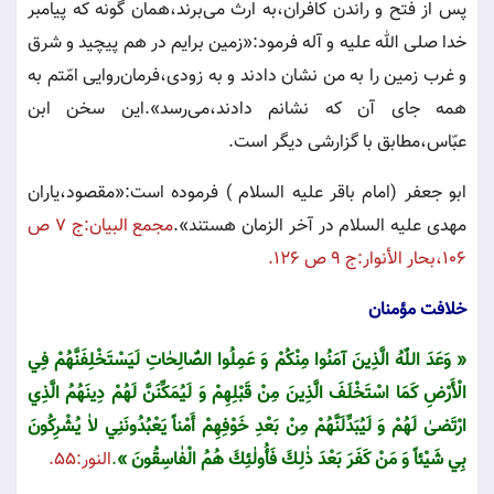
پس از فتح و راندن كافران،به ارث مى‌برند،همان گونه كه پيامبر
خدا صلى الله عليه و آله فرمود:«زمين برايم در هم پيچيد و شرق
و غرب زمين را به من نشان دادند و به زودى،فرمان‌روايى امّتم به
همه جاى آن كه نشانم دادند،مى‌رسد».اين سخن ابن
عبّاس،مطابق با گزارشى ديگر است
.
ابو جعفر (امام باقر عليه السلام ) فرموده است:«مقصود،ياران
مهدى عليه السلام در آخر الزمان هستند».
مجمع البيان:ج ٧ ص
١٠٦،بحار الأنوار:ج ٩ ص ١٢٦.
خلافت مؤمنان
« وَعَدَ اللّٰهُ‌ الَّذِينَ‌ آمَنُوا مِنْكُمْ‌ وَ عَمِلُوا الصّٰالِحٰاتِ‌ لَيَسْتَخْلِفَنَّهُمْ‌ فِي
الْأَرْضِ‌ كَمَا اسْتَخْلَفَ‌ الَّذِينَ‌ مِنْ‌ قَبْلِهِمْ‌ وَ لَيُمَكِّنَنَّ‌ لَهُمْ‌ دِينَهُمُ‌ الَّذِي
ارْتَضىٰ‌ لَهُمْ‌ وَ لَيُبَدِّلَنَّهُمْ‌ مِنْ‌ بَعْدِ خَوْفِهِمْ‌ أَمْناً يَعْبُدُونَنِي لاٰ يُشْرِكُونَ‌
بِي شَيْئاً وَ مَنْ‌ كَفَرَ بَعْدَ ذٰلِكَ‌ فَأُولٰئِكَ‌ هُمُ‌ الْفٰاسِقُونَ‌ »
.
النور:٥٥.