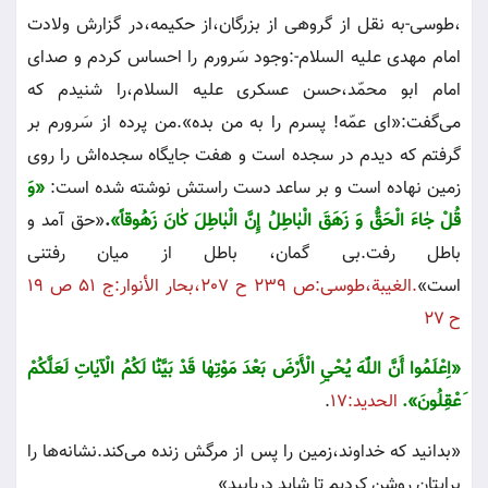
،طوسى-به نقل از گروهى از بزرگان،از حكيمه،در گزارش ولادت
امام مهدى عليه السلام-:وجود سَرورم را احساس كردم و صداى
امام ابو محمّد،حسن عسكرى عليه السلام،را شنيدم كه
مى‌گفت:«اى عمّه! پسرم را به من بده».من پرده از سَرورم بر
گرفتم كه ديدم در سجده است و هفت جايگاه سجده‌اش را روى
زمين نهاده است و بر ساعد دست راستش نوشته شده است:
«
وَ
قُلْ‌ جٰاءَ الْحَقُّ‌ وَ زَهَقَ‌ الْبٰاطِلُ‌ إِنَّ‌ الْبٰاطِلَ‌ كٰانَ‌ زَهُوقاً»
.
«حق آمد و
باطل رفت.بى گمان، باطل از ميان رفتنى
است»
.
الغيبة،طوسى:ص ٢٣٩ ح ٢٠٧،بحار الأنوار:ج ٥١ ص ١٩
ح ٢٧
«
اِعْلَمُوا أَنَّ‌ اللّٰهَ‌ يُحْيِ‌ الْأَرْضَ‌ بَعْدَ مَوْتِهٰا قَدْ بَيَّنّٰا لَكُمُ‌ الْآيٰاتِ‌ لَعَلَّكُمْ‌
َعْقِلُونَ‌».
الحديد:١٧
.
«بدانيد كه خداوند،زمين را پس از مرگش زنده مى‌كند.نشانه‌ها را
برايتان روشن كرديم تا شايد دريابيد»