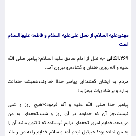
مهدى‌عليه السلام،از نسل على‌عليه السلام و فاطمه عليهاالسلام
است
٢٦٩.الكافى
-به نقل از امام صادق عليه السلام-:پيامبر صلى الله
عليه و آله روزى خندان و گشاده‌رو بيرون آمد.
مردم به ايشان گفتند:اى پيامبر خدا! خداوند،هميشه خندانت
بدارد و بر شادى‌ات بيفزايد!
پيامبر خدا صلى الله عليه و آله فرمود:«هيچ روز و شبى
نيست،جز آن كه خداوند در آن روز و شب،تحفه‌اى به من
مى‌دهد.خدايم امروز تحفه‌اى برايم فرستاده كه تاكنون مانند آن را
به من نداده بود! جبرئيل نزدم آمد و سلام خدايم را به من رساند