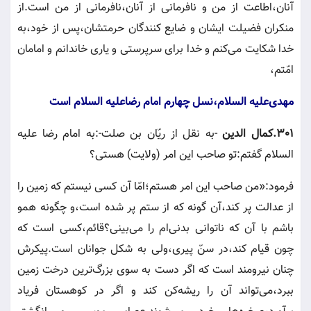
آنان،اطاعت از من و نافرمانى از آنان،نافرمانى از من است.از
منكران فضيلت ايشان و ضايع كنندگان حرمتشان،پس از خود،به
خدا شكايت مى‌كنم و خدا براى سرپرستى و يارى خاندانم و امامان
امّتم،
مهدى‌عليه السلام،نسل چهارم امام رضاعليه السلام است
٣٠١.كمال الدين
-به نقل از ريّان بن صلت-:به امام رضا عليه
السلام گفتم:تو صاحب اين امر (ولايت) هستى‌؟
فرمود:«من صاحب اين امر هستم؛امّا آن كسى نيستم كه زمين را
از عدالت پر كند،آن گونه كه از ستم پر شده است،و چگونه همو
باشم با آن كه ناتوانى بدنى‌ام را مى‌بينى‌؟قائم،كسى است كه
چون قيام كند،در سنّ‌ پيرى،ولى به شكل جوانان است.پيكرش
چنان نيرومند است كه اگر دست به سوى بزرگ‌ترين درخت زمين
ببرد،مى‌تواند آن را ريشه‌كن كند و اگر در كوهستان فرياد