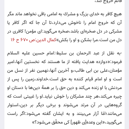
قائم خروج كند،
هيچ كافر به خداى بزرگ و مشرك به امامى باقى نخواهد ماند مگر
آن كه خروج امام را ناخوش مى‌دارد،تا آن جا كه اگر كافر يا
مشركى در دل صخره‌اى باشد،صخره مى‌گويد:اى مؤمن! كافرى در
دل من است.مرا بشكن و او را بكش»
كمال الدين:ص ٦٧٠ ح ١٦
-
به نقل از عبد الرحمان بن سليط‍‌-:امام حسين عليه السلام
فرمود:«دوازده هدايت يافته از ما هستند كه نخستين آنها،امير
مؤمنان،على بن ابى طالب،و آخرين آنها،نهمين نفر از نسل من
است و او امام قيام كننده به حق است.خداوند،زمين را پس از
مردنش با او زنده مى‌كند و دين حق را بر همۀ دين‌ها با دستان او
چيره مى‌كند،هر چند مشركان را خوش نيايد.او را غيبتى است كه
گروه‌هايى در آن مرتد مى‌شوند و برخى ديگر بر دين،استوار
مى‌مانند؛امّا آزار مى‌بينند و به ايشان گفته مى‌شود:اگر راست
مى‌گوييد،«اين وعده[ى ظهور] كى محقّق مى‌شود؟»