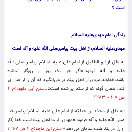
است ؟
زندگى امام مهدى‌عليه السلام
مهدى‌عليه السلام،از اهل بيت پيامبرصلى الله عليه و آله است
به نقل از ابو الطفيل،از امام على عليه السلام-:پيامبر صلى الله
عليه و آله فرمود:«اگر جز يك روز از روزگار نمانده
باشد،خداوند،مردى از اهل بيتم بر مى‌انگيزد كه آن را از عدل پر
كند، همان گونه كه از ستم پر شده است»..
سنن أبى داوود:ج ٤
ص ١٠٧ ح ٤٢٨٣
-به نقل از محمّد بن حنفيّه،از امام على عليه السلام-:پيامبر خدا
صلى الله عليه و آله فرمود:«مهدى، از ما اهل بيت است.خدا [كار
او را] در يك شب،سامان مى‌دهد»
سنن ابن ماجة:ج ٢ ص ١٣٦٧