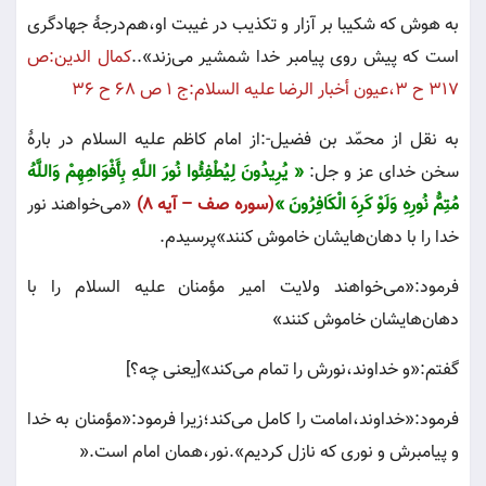
به هوش كه شكيبا بر آزار و تكذيب در غيبت او،هم‌درجۀ جهادگرى
است كه پيش روى پيامبر خدا شمشير مى‌زند»..
كمال الدين:ص
٣١٧ ح ٣،عيون أخبار الرضا عليه السلام:ج ١ ص ٦٨ ح ٣٦
به نقل از محمّد بن فضيل-:از امام كاظم عليه السلام در بارۀ
سخن خداى عز و جل:
«
يُرِيدُونَ لِيُطْفِئُوا نُورَ اللَّهِ بِأَفْوَاهِهِمْ وَاللَّهُ
مُتِمُّ نُورِهِ وَلَوْ كَرِهَ الْكَافِرُونَ »
(سوره صف – آیه 8)
«مى‌خواهند نور
خدا را با دهان‌هايشان خاموش كنند»پرسيدم
.
فرمود:«مى‌خواهند ولايت امير مؤمنان عليه السلام را با
دهان‌هايشان خاموش كنند»
گفتم:«و خداوند،نورش را تمام مى‌كند»[يعنى چه‌؟]
فرمود:«خداوند،امامت را كامل مى‌كند؛زيرا فرمود:«مؤمنان به خدا
و پيامبرش و نورى كه نازل كرديم».نور،همان امام است
».