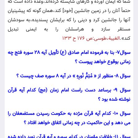
شما كه ايمان آورده و كارهاى شايسته كرده‌اند،وعده داده است كه
حتماً آنان را در زمين جانشين [خود] كند،همان گونه كه پيشينيان
آنها را جانشين كرد و دينى را كه برايشان پسنديده،به سودشان
مستقر سازد و هراسشان را به ايمنى تبديل
كند».
الغيبة،طوسى:ص ١٧٦ ح ١٣٣
سوال7- بنا به فرموده امام صادق (ع) تأویل آیه 28 سوره فتج چه
زمانی بوقوع خواهد پیوست ؟
سوال 8- منظور از «
مُتِمُّ نُورِهِ
» در آیه 8 سوره صف چیست ؟
سوال 9- برساعد دست راست امام زمان (عج) کدام آیه قرآن
نوشته شده بود ؟
سوال 10- کدام آیه قرآن مژده به حکومت رسیدن مستضعفان را
می دهد و این حاکمیت در چه زمانی اتفاق خواهد افتاد ؟
سوال 11- خلافت مؤمنان در کدام سوره و آیه قرآن نوید داده شده