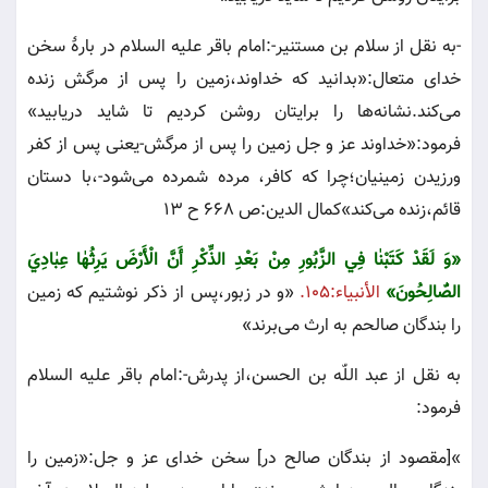
-
به نقل از سلام بن مستنير-:امام باقر عليه السلام در بارۀ سخن
خداى متعال:«بدانيد كه خداوند،زمين را پس از مرگش زنده
مى‌كند.نشانه‌ها را برايتان روشن كرديم تا شايد دريابيد»
فرمود:«خداوند عز و جل زمين را پس از مرگش-يعنى پس از كفر
ورزيدن زمينيان؛چرا كه كافر، مرده شمرده مى‌شود-،با دستان
قائم،زنده مى‌كند»کمال الدين:ص ٦٦٨ ح ١٣
«
وَ لَقَدْ كَتَبْنٰا فِي الزَّبُورِ مِنْ‌ بَعْدِ الذِّكْرِ أَنَّ‌ الْأَرْضَ‌ يَرِثُهٰا عِبٰادِيَ‌
الصّٰالِحُونَ‌»
الأنبياء:١٠٥.
«و در زبور،پس از ذكر نوشتيم كه زمين
را بندگان صالحم به ارث مى‌برند»
به نقل از عبد اللّٰه بن الحسن،از پدرش-:امام باقر عليه السلام
فرمود:
«
[مقصود از بندگان صالح در] سخن خداى عز و جل:«زمين را