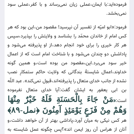
فرموده‌ايد:با ايمان،عملى زيان نمى‌رساند و با كفر،عملى سود
نمى‌بخشد.
فرمود:«ابو اميّه از تفسير آن نپرسيد! مقصود من،اين بود كه هر
كس امام از خاندان محمّد را بشناسد و ولايتش را بپذيرد،سپس
هر كار خيرى را براى خود انجام دهد،از او پذيرفته مى‌شود و
پاداشش دو چندان مى‌شود و با شناخت امام است كه از اعمال
خير سود مى‌برد.اين،مقصود من بوده است،و همين گونه
خداوند،اعمال شايستۀ بندگانى كه ولايت حاكم ستمكارِ نصب
نشده از جانب خداى متعال را پذيرفته‌اند،قبول نمى‌كند». عبد اللّٰه
بن ابى يعفور به ايشان گفت:آيا خداى متعال نفرموده
مَنْ جَاءَ بِالْحَسَنَةِ فَلَهُ خَيْرٌ مِنْهَا
است:
«
وَهُمْ مِنْ فَزَعٍ يَوْمَئِذٍ آمِنُونَ
﴿نمل-۸۹﴾
هر كس نيكى به ميان آورد،پاداشى بهتر از آن خواهد داشت،و
آنان از هراس آن روز ايمن اند»؟پس چگونه عمل شايسته به