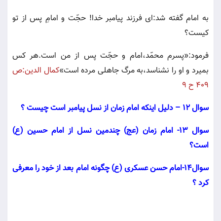
به امام گفته شد:اى فرزند پيامبر خدا! حجّت و امامِ‌ پس از تو
كيست‌؟
فرمود:«پسرم محمّد،امام و حجّت پس از من است.هر كس
بميرد و او را نشناسد،به مرگ جاهلى مرده است»
كمال الدين:ص
٤٠٩ ح ٩
سوال 12
–
دلیل اینکه امام زمان از نسل پیامبر است چیست ؟
سوال 13- امام زمان (عج) چندمین نسل از امام حسین (ع)
است؟
سوال14-امام حسن عسکری (ع) چگونه امام بعد از خود را معرفی
کرد ؟