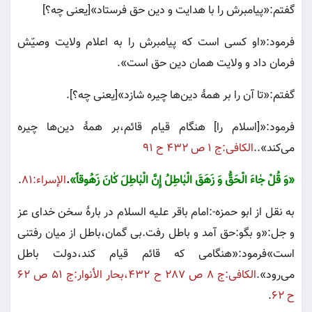
گفتم:«پيامبرش را با هدايت و دين حق فرستاد»[يعنى چه‌؟]
فرمود:«او كسى است كه پيامبرش را به اعلام ولايت وصيّش
فرمان داد و ولايت همان دين حق است»
.
گفتم:«تا آن را بر همۀ دين‌ها چيره شازد»[يعنى چه‌؟]
.
فرمود:«[اسلام را] هنگام قيام قائم،بر همۀ دين‌ها چيره
مى‌كند»..
الكافى:ج ١ ص ٤٣٢ ح ٩١
«
وَ قُلْ‌ جٰاءَ الْحَقُّ‌ وَ زَهَقَ‌ الْبٰاطِلُ‌ إِنَّ‌ الْبٰاطِلَ‌ كٰانَ‌ زَهُوقاً»
.
الإسراء:٨١
.
به نقل از ابو حمزه-:امام باقر عليه السلام در بارۀ سخن خداى عز
و جل:«و بگو:حق آمد و باطل رفت.بى گمان،باطل از ميان رفتنى
است»فرمود:«هنگامى كه قائم قيام كند،دولت باطل
مى‌رود»
.
الكافى:ج ٨ ص ٢٨٧ ح ٤٣٢،بحار الأنوار:ج ٥١ ص ٦٢
ح ٦٢
.