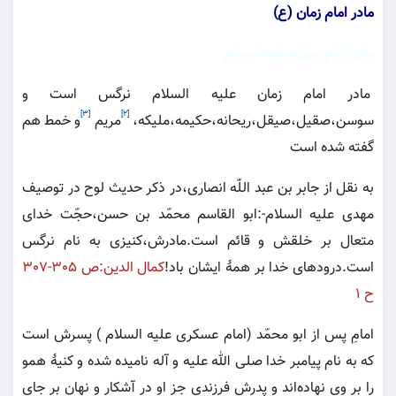
مادر امام زمان (ع)
مادر امام مهدى‌عليه السلام
مادر امام زمان عليه السلام نرگس است و
[3]
[2]
سوسن،صقيل،صيقل،ريحانه،حكيمه،مليكه،
مريم
و خمط‍‌ هم
گفته شده است
به نقل از جابر بن عبد اللّٰه انصارى،در ذكر حديث لوح در توصيف
مهدى عليه السلام-:ابو القاسم محمّد بن حسن،حجّت خداى
متعال بر خلقش و قائم است.مادرش،كنيزى به نام نرگس
است.درودهاى خدا بر همۀ ايشان باد!
كمال الدين:ص ٣٠٥-٣٠٧
ح ١
امامِ‌ پس از ابو محمّد (امام عسكرى عليه السلام ) پسرش است
كه به نام پيامبر خدا صلى الله عليه و آله ناميده شده و كنيۀ همو
را بر وى نهاده‌اند و پدرش فرزندى جز او در آشكار و نهان بر جاى