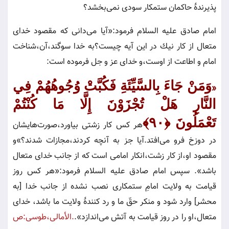
پذيرندۀ حاكمان ستمكار سودى نمى‌بخشد؟
امام صادق عليه السلام فرمود:«آيا مى‌دانى كه مقصود خداى
متعال از كار نيك در اين آيه چيست‌؟به خدا سوگند،آن،شناخت
امام و اطاعت از اوست،و خداى عز و جل فرموده است:
وَمَنْ جَاءَ بِالسَّيِّئَةِ فَكُبَّتْ وُجُوهُهُمْ فِي
«
النَّارِ هَلْ تُجْزَوْنَ إِلَّا مَا كُنْتُمْ
تَعْمَلُونَ
﴿۹۰﴾
هر كس كار زشتى بياورد،صورت‌هايشان
در دوزخ فرو مى‌افتد.آيا جز به آنچه كردند،مجازات شدند؟»و
مقصود او،از كار زشت،انكار امامى است كه از جانب خداى متعال
باشد». سپس امام صادق عليه السلام فرمود:«هر كس روز
قيامت به ولايت امامِ‌ ستمكارى نصب نشده از جانب خدا [به
محشر] وارد شود و منكر حقّ‌ ما و رد كنندۀ ولايت ما باشد، خداى
متعال،او را در روز قيامت به آتش مى‌اندازد».
.الأمالى،طوسى:ص