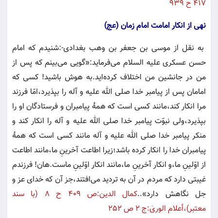
٤١٧ ح ٩٣٩
نهى از انكار امامت امام زمان (عج)
به نقل از موسى بن جعفر بن وهب بغدادى-:شنيدم كه امام
حسن عسكرى عليه السلام مى‌فرمايد:«گويى مى‌بينم كه پس از
من در جانشين من اختلاف كرده‌ايد.به هوش باشيد! كسى كه
امامان پس از پيامبر خدا صلى الله عليه و آله را بپذيرد،امّا فرزند
مرا انكار كند،مانند كسى است كه همۀ پيامبران و فرستادگان او را
بپذيرد،ولى نبوّت پيامبر خدا صلى الله عليه و آله را انكار كند و
منكر پيامبر خدا صلى الله عليه و آله مانند كسى است كه همۀ
پيامبران خدا را انكار كرده باشد؛زيرا اطاعت آخرينِ‌ ما،مانند اطاعت
از اوّلينِ‌ ما،و انكار آخرينِ‌ ما،مانند انكار اوّلينِ‌ ماست.هان! فرزندم
غيبتى دارد كه مردم در آن به ترديد مى‌افتند،جز آن كه خداى عز و
جل نگاهش دارد»..
كمال الدين:ص ٤٠٩ ح ٨ (با سند
معتبر)،أعلام الورىٰ‌:ج ٢ ص ٢٥٢