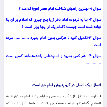
سوال 1- بهترین راههای شناخت امام عصر (عج) کدامند ؟
سوال 2- بنا به فرموده امام باقر (ع) پنج چیزی که اسلام بر آن بنا
نهاده شده است چیست ؟کدام یک از اینها برتر است ؟
سوال 3-تکمیل کنید : هرکس بدون امام بمیرد ...... ..... مرده
است
سوال 4-
هر كس بميرد و امام‌شناس باشد،همانند كسى است
.............
اعمال نیک انسان در گرو پذیرش امام حق است
1-
طوسى-به نقل از عمّار بن موسى ساباطى-:به امام صادق عليه
السلام گفتم:ابو اميّه يوسف بن ثابت،از شما نقل كرده كه