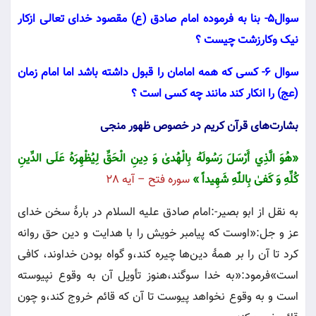
سوال5- بنا به فرموده امام صادق (ع) مقصود خدای تعالی ازکار
نیک وکارزشت چیست ؟
سوال 6- کسی که همه امامان را قبول داشته باشد اما امام زمان
(عج) را انکار کند مانند چه کسی است ؟
بشارت‌هاى قرآن کریم در خصوص ظهور منجی
«
هُوَ الَّذِي أَرْسَلَ‌ رَسُولَهُ‌ بِالْهُدىٰ‌ وَ دِينِ‌ الْحَقِّ‌ لِيُظْهِرَهُ‌ عَلَى الدِّينِ‌
كُلِّهِ‌ وَ كَفىٰ‌ بِاللّٰهِ‌ شَهِيداً »
سوره فتح – آیه 28
به نقل از ابو بصير-:امام صادق عليه السلام در بارۀ سخن خداى
عز و جل:«اوست كه پيامبر خويش را با هدايت و دين حق روانه
كرد تا آن را بر همۀ دين‌ها چيره كند،و گواه بودن خداوند، كافى
است»فرمود:«به خدا سوگند،هنوز تأويل آن به وقوع نپيوسته
است و به وقوع نخواهد پيوست تا آن كه قائم خروج كند،و چون