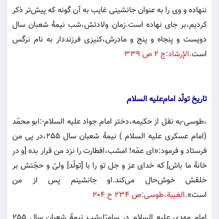
ننهاده و وى را به عنوان جانشينى غايب به آن گونه كه پيش‌تر ذكر
كرديم،بر جاى نهاده است.زمان ولادتش،شب نيمۀ شعبان سال
دويست و پنجاه و پنج و مادرش،كنيزى فرزنددار به نام نرگس
است
.الإرشاد:ج ٢ ص ٣٣٩
تاريخ تولّد امام‌عليه السلام
،طوسى-به نقل از حكيمه،دختر امام جواد عليه السلام-:ابو محمّد
(امام عسكرى عليه السلام ) نيمۀ شعبان سال ٢٥٥،در پى من
فرستاد و فرمود:«اى عمّه! امشب،افطارت را نزد من قرار بده [و در
خانۀ ما باش] كه خداى عز و جل تو را با [تولّد] ولىّ‌ و حجّتش بر
خلقش خوش‌حال مى‌كند.او جانشينم پس از من
است».
الغيبة،طوسى:ص ٢٣٤ ح ٢٠٤
امام مهدى عليه السلام در سامرّا،شب نيمۀ شعبان سال ٢٥٥