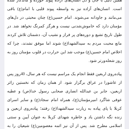
همین دلیل با جان و دل انسان‌های آزاده پیوند خورده و ماندگار شده
است. انسان‌های آزاده نیز به واسطه پیوند قلبی با امام(ع) باقی
می‌مانند و جاودانه می‌شوند. امام حسین(ع) چنان محبتی در دل‌های
مؤمنان دارد که خاموش‌شدنی نیست و هرگز کمرنگ نخواهد شد. در
طول تاریخ تشیع و دوره‌های پر فراز و نشیب آن، دشمنان تلاش کردند
مانع محبت مردم به سیدالشهدا(ع) شوند اما موفق نشدند، چرا که
اخلاص امام حسین(ع) موجب شد این حرارت در قلوب مؤمنان روز به
روز شعله‌ورتر شود.
پیاده‌روی اربعین فقط انجام یک مراسم نیست که هر سال، 40روز پس
از عاشورا در عراق برگزار شود. از همان زمان که نخستین زائر
اربعین، جابر بن عبدالله انصاری صحابی رسول خدا(ص) و عطیه
عوفی شاگرد امیرمؤمنان(ع)، همراه امام سجاد(ع) و سایر اسرای
کربلا با پای پیاده به زیارت سیدالشهدا(ع) رفتند؛ پیاده‌روی اربعین و
زنده نگه داشتن یاد و خاطره شهدای کربلا به عنوان آیین و سنتی
اسلامی مطرح شد. پس از آن نیز ائمه معصومین(ع) شیعیان را به