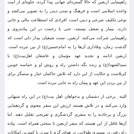
راهپیمایی اربعین که حالا گستره‌ای جهانی پیدا کرده، جلوه‌ای از امت
واحده اسلامی است و فرهنگ و تمدن دینی را به تصویر می‌کشد و
نوعی تکلیف شرعی و دینی است. افرادی که استطاعت مالی و جانی
دارند، بیمار و ضعف نیستند، حتی با زحمت در این پیاده‌روی و
راهپیمایی شرکت می‌کنند. اربعین، سنت شیعیان بیدار دلی است که
گذشت زمان، وفاداری آن‌ها را به امام‌حسین(ع) از بین نبرده است.
اربعین ادامه و تجدید عهد مؤمنان و عاشقان اهل‌بیت(ع) با
سیدالشهدا(ع) و زنده نگه داشتن راه و روش او و حماسه خونین
کربلاست و حکایت از این دارد که تلاش حاکمان جبار و ستمگر برای
از بین بردن این عهد و پیمان راه به جایی نبرده است.
البته برخی از دشمنان و بدخواهان اهل بیت(ع) در این راه شبهاتی
وارد می‌کنند و در تلاش هستند ارزش این سفر معنوی و گردهمایی
بزرگ و پرجاذبه را به سفری گردشگری و تفریحی تقلیل دهند. اما
آن‌ها غافل از این هستند که سفر اربعین با سختی همراه است. پیاده
راه رفتن در مسیری طولانی، در هوای گرم یا سرد، با کمترین امکانات