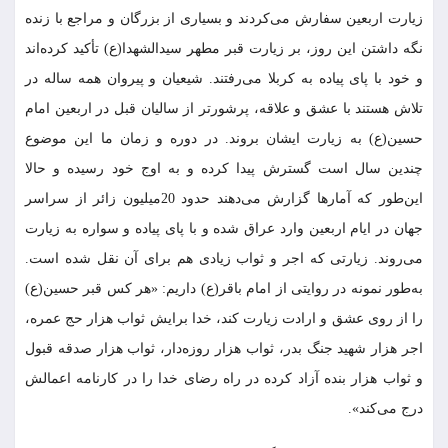
زیارت اربعین سفارش می‌کردند و بسیاری از بزرگان و مراجع با زنده
نگه داشتن این روز، بر زیارت قبر مطهر سیدالشهدا(ع) تأکید کرده‌اند
و خود با پای پیاده به کربلا می‌رفتند. شیعیان و پیروان همه ساله در
تلاش هستند با عشق و علاقه، پرشورتر از سالیان قبل در اربعین امام
حسین(ع) به زیارت ایشان بروند. در دوره و زمان ما این موضوع
چندین سال است گسترش پیدا کرده و به اوج خود رسیده و حالا
این‌طور که آمارها گزارش می‌دهند حدود 20میلیون زائر از سراسر
جهان در ایام اربعین وارد عراق شده و با پای پیاده و سواره به زیارت
می‌روند. زیارتی که اجر و ثواب زیادی هم برای آن نقل شده است.
به‌طور نمونه در روایتی از امام باقر(ع) داریم: «هر کس قبر حسین(ع)
را از روی عشق و ارادت زیارت کند، خدا برایش ثواب هزار حج عمره،
اجر هزار شهید جنگ بدر، ثواب هزار روزه‌دار، ثواب هزار صدقه قبول
و ثواب هزار بنده آزاد کرده در راه رضای خدا را در کارنامه اعمالش
درج می‌کند».