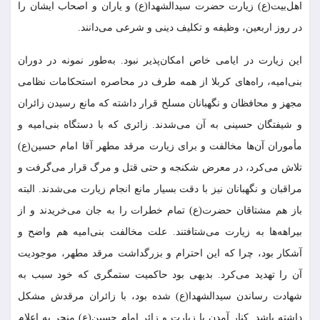
اهل‌بیت(ع) زیارت حضرت سیدالشهدا(ع) و یاران و اصحاب ایشان را
در روز اربعین، وظیفه و تکلیف دینی و شرعی می‌دانند.
این زیارت در ایامی خاص امکان‌پذیر نبود. به‌طور نمونه در دوران
بنی‌امیه، راه‌های کربلا از همه طرف در محاصره استحکامات نظامی
مجهز و محافظان و نگهبانان مسلح قرار داشته که مانع رسیدن زائران
و شیفتگان حسینی به آن می‌شدند. زائری که با دستگاه بنی‌امیه و
مأموران آن‌ها مخالفت و برای زیارت مرقد مطهر آقا امام حسین(ع)
تلاش می‌کرد، در معرض شکنجه و حتی قتل و مرگ قرار می‌گرفت و
مراقبان و نگهبانان نیز با دقت بسیار مانع انجام زیارت می‌شدند. البته
باز هم مشتاقان حضرت(ع) تمام خطرات را به جان می‌خریدند و از
بیراهه‌ها به زیارت می‌شتافتند. علت مخالفت بنی‌امیه هم واضح و
آشکار بود، چرا که این احترام و بزرگداشت مرقد مطهر، موجودیت
آن را تهدید می‌کرد. بدیهی بود حاکمیت ستمگری که خود سبب به
شهادت رساندن سیدالشهدا(ع) شده بود، با زائران مرقدش مشکل
داشته باشد. کنار آمدن با زیارت و زائر امام حسین(ع) منجر به اعلام