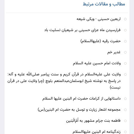
مطالب و مقالات مرتبط
اربعین حسینی - ویکی شیعه
فرارسیدن ماه عزای حسینی بر شیعیان تسلیت باد
حضرت رقیه (علیهاالسلام)
غدیر خم
ولادت امام حسین علیه السلام
ولایت علی علیه‌السلام در قرآن کریم و سنت پیامبر صلی‌الله علیه و آله:
در پاسخ به نوشته شیخ ابوسلمان‌عبدالمنعم بلوچ (چرا ولایت علی در قرآن
نیست)
داستانهایی از کرامات حضرت ام البنین علیها السلام
مجموعه اشعار زیارت و توسل به حضرت ام البنین(س)
فاطمه بنت حِزام مشهور به اُمّ‌الْبَنین
زندگینامه ام البنین علیهاالسلام