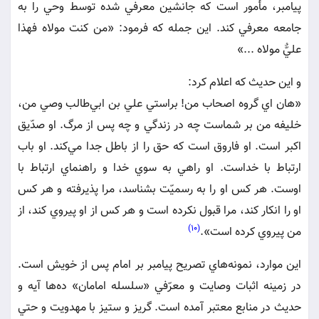
پيامبر، مأمور است كه جانشين معرفي شده توسط وحي را به
جامعه معرفي كند. اين جمله كه فرمود: «من كنت مولاه فهذا
عليٌّ مولاه ...»
و اين حديث كه اعلام كرد:
«هان اي گروه اصحاب من! براستي علي بن ابي‌طالب وصي من،
خليفه من بر شماست چه در زندگي و چه پس از مرگ. او صدّيق
اكبر است. او فاروق است كه حق را از باطل جدا مي‌كند. او باب
ارتباط با خداست. او راهي به سوي خدا و راهنماي ارتباط با
اوست. هر كس او را به رسميّت بشناسد، مرا پذيرفته و هر كس
او را انكار كند، مرا قبول نكرده است و هر كس از او پيروي كند، از
(10)
من پيروي كرده است».
اين موارد، نمونه‌هاي تصريح پيامبر بر امام پس از خويش است.
در زمينه اثبات وصايت و معرّفي «سلسله امامان» ده‌ها آيه و
حديث در منابع معتبر آمده است. گريز و ستيز با مهدويت و حتي