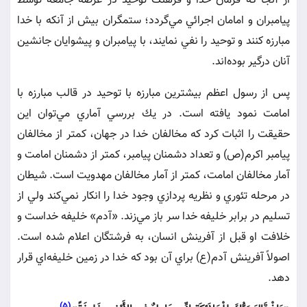
از آنجا كه فرمان خدا و فرهنگ توحيد در عرصه جامعه توسط
پيامبران و امامان اجرائي مي‌گردد؛ ستمگران بيش از آنكه با خدا
مبارزه كنند و توحيد را نفي نمايند، با پيامبران و پيشوايان جانشين
آنان درگير بوده‌اند.
پس از رسول اعظم بيشترين مبارزه با توحيد در قالب مبارزه با
امامت نمود يافته است. در يك بررسي آماري مي‌توان اين
حقيقت را اثبات كرد كه مخالفان خدا در جهان، كمتر از مخالفان
پيامبر اكرم(ص) و تعداد دشمنان پيامبر، كمتر از دشمنان امامت و
آمار مخالفان امامت، كمتر از آمار مخالفان مهدويت است. شيطان
در مرحله تئوري و نظريه پردازي وجود خدا را انكار نمي‌كند ولي از
تسليم در برابر خليفه خدا سر باز مي‌زند. «آدم» خليفه خداست و
خلافت او قبل از آفرينش انسان، به فرشتگان اعلام شده است.
اصولاً آفرينش آدم(ع) براي آن بود كه خدا در زمين خليفه‌اي قرار
دهد.
(5)