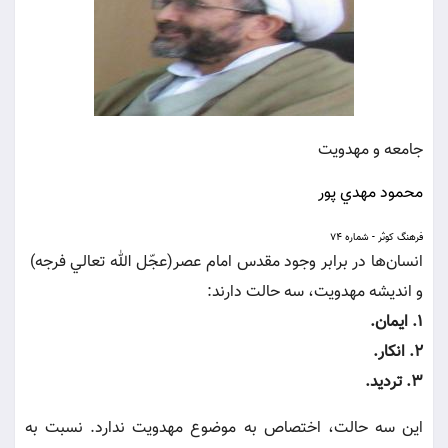
جامعه و مهدويت
محمود مهدي پور
فرهنگ كوثر - شماره 74
انسان‌ها در برابر وجود مقدس امام عصر(عجّل الله تعالي فرجه)
و انديشه مهدويت، سه حالت دارند:
1. ايمان.
2. انكار.
3. ترديد.
اين سه حالت، اختصاص به موضوع مهدويت ندارد. نسبت به