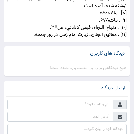
نوشته شده، آمده است.
[8] . مائده/55.
[9] . مائده/67.
[10] . منهاج النجاه، فيض كاشاني، ص39.
[11] . مفاتيح الجنان، زيارت امام زمان در روز جمعه.
دیدگاه های کاربران
هیچ دیدگاهی برای این مطلب وارد نشده است!
ارسال دیدگاه