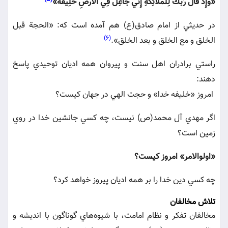
«وَإِذْ قَالَ رَبُّكَ لِلْمَلاَئِكَةِ إِنِّي جَاعِلٌ فِي الأَرْضِ خَلِيفَةً»
در حديثي از امام صادق(ع) هم آمده است كه: «الحجة قبل
(6)
الخلق و مع الخلق و بعد الخلق».
راستي برادران اهل سنت و پيروان همه اديان توحيدي پاسخ
دهند:
امروز «خليفه خدا» و حجت الهي در جهان كيست؟
اگر مهدي آل محمد(ص) نيست، چه كسي جانشين خدا در روي
زمين است؟
«اولوالامر» امروز كيست؟
چه كسي دين خدا را بر همه اديان پيروز خواهد كرد؟
تلاش مخالفان
مخالفان تفكر و نظام امامت، با شيوه‌هاي گوناگون با انديشه و