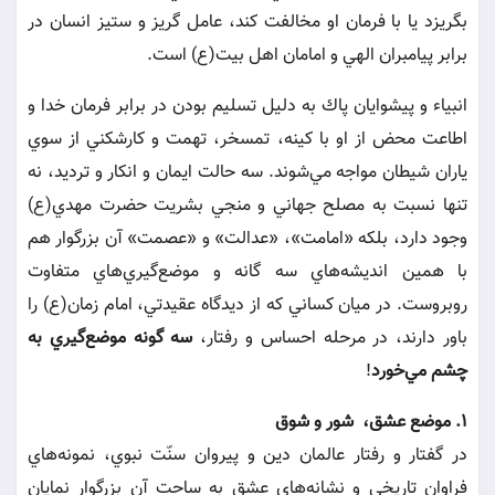
بگريزد يا با فرمان او مخالفت كند، عامل گريز و ستيز انسان در
برابر پيامبران الهي و امامان اهل بيت(ع) است.
انبياء و پيشوايان پاك به دليل تسليم بودن در برابر فرمان خدا و
اطاعت محض از او با كينه، تمسخر، تهمت و كارشكني از سوي
ياران شيطان مواجه مي‌شوند. سه حالت ايمان و انكار و ترديد، نه
تنها نسبت به مصلح جهاني و منجي بشريت حضرت مهدي(ع)
وجود دارد، بلكه «امامت»، «عدالت» و «عصمت» آن بزرگوار هم
با همين انديشه‌هاي سه گانه و موضع‌گيري‌هاي متفاوت
روبروست. در ميان كساني كه از ديدگاه عقيدتي، امام زمان(ع) را
باور دارند، در مرحله احساس و رفتار،
سه ‌گونه موضع‌گيري به
چشم مي‌خورد
!
1. موضع عشق، شور و شوق
در گفتار و رفتار عالمان دين و پيروان سنّت نبوي، نمونه‌هاي
فراوان تاريخي و نشانه‌هاي عشق به ساحت آن بزرگوار نمايان