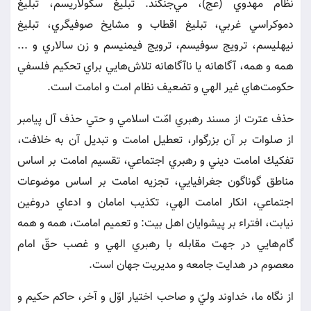
نظام مهدوي (عج)، مي‌جنگند. تبليغ سكولاريسم، تبليغ
دموكراسي غربي، تبليغ اقطاب و مشايخ صوفيگري، تبليغ
نيهليسم، ترويج سوفيسم، ترويج فيمنيسم و زن سالاري و ...
همه و همه، آگاهانه يا ناآگاهانه تلاش‌هايي براي تحكيم فلسفي
حكومت‌هاي غير الهي و تضعيف نظام امت و امامت است.
حذف عترت از مسند رهبري امّت اسلامي و حتي حذف آل پيامبر
از صلوات بر آن بزرگوار، تعطيل امامت و تبديل آن به خلافت،
تفكيك امامت ديني و رهبري اجتماعي، تقسيم امامت بر اساس
مناطق گوناگون جغرافيايي، تجزيه امامت بر اساس موضوعات
اجتماعي، انكار امامت الهي، تكذيب امامان و ادعاي دروغين
نيابت، افتراء بر پيشوايان اهل بيت: و تعميم امامت، همه و همه
گام‌هايي در جهت مقابله با رهبري الهي و غصب حقّ امام
معصوم در هدايت جامعه و مديريت جهان است.
از نگاه ما، خداوند وليّ و صاحب اختيار اوّل و آخر، حاكم حكيم و