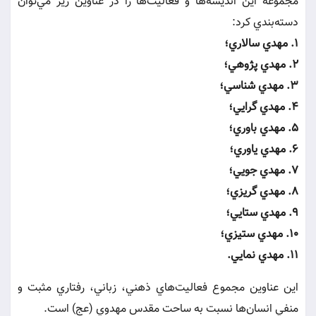
مجموعه اين انديشه‌ها و فعاليت‌ها را در عناوين زير مي‌توان
دسته‌بندي كرد:
1. مهدي سالاري؛
2. مهدي پژوهي؛
3. مهدي شناسي؛
4. مهدي گرايي؛
5. مهدي باوري؛
6. مهدي ياوري؛
7. مهدي جويي؛
8. مهدي گريزي؛
9. مهدي ستايي؛
10. مهدي ستيزي؛
11. مهدي نمايي.
اين عناوين مجموع فعاليت‌هاي ذهني، زباني، رفتاري مثبت و
منفي انسان‌ها نسبت به ساحت مقدس مهدوي (عج) است.