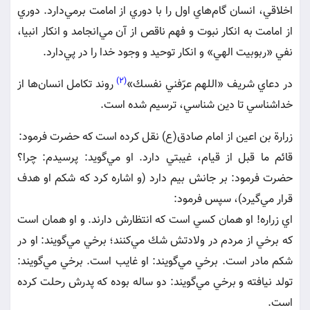
اخلاقي، انسان گام‌هاي اول را با دوري از امامت بر‌مي‌دارد. دوري
از امامت به انكار نبوت و فهم ناقص از آن مي‌انجامد و انكار انبيا،
نفي «ربوبيت الهي» و انكار توحيد و وجود خدا را در پي‌دارد.
(2)
در دعاي شريف «اللهم عرّفني نفسك»
روند تكامل انسان‌ها از
خداشناسي تا دين شناسي، ترسيم شده است.
زرارة بن اعين از امام صادق(ع) نقل كرده است كه حضرت فرمود:
قائم ما قبل از قيام، غيبتي دارد. او مي‌گويد: پرسيدم: چرا؟
حضرت فرمود: بر جانش بيم دارد (و اشاره كرد كه شكم او هدف
قرار مي‌گيرد)، سپس فرمود:
اي زراره! او همان كسي است كه انتظارش دارند. و او همان است
كه برخي از مردم در ولادتش شك مي‌كنند؛ برخي مي‌گويند: او در
شكم مادر است. برخي مي‌گويند: او غايب است. برخي مي‌گويند:
تولد نيافته و برخي مي‌گويند: دو ساله بوده كه پدرش رحلت كرده
است.