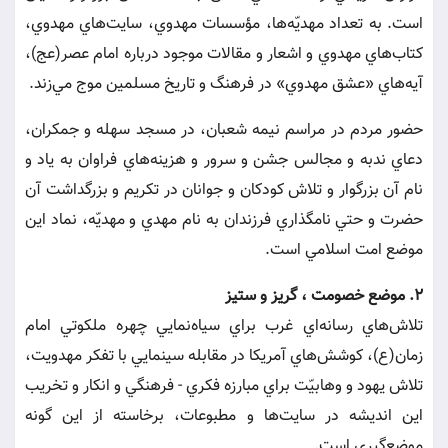
است. به تعداد مهديّه‌ها، مؤسسات مهدوي، سايت‌هاي مهدوي،
كتاب‌هاي مهدوي و اشعار و مقالات موجود درباره امام عصر(عج)،
آيه‌هاي «عشق مهدوي» در فرهنگ و تاريخ مسلمين موج مي‌زند.
حضور مردم در مراسم نيمه شعبان، در مسجد سهله و جمكران،
دعاي ندبه و مجالس جشن و سرور و هزينه‌هاي فراوان به ياد و
نام آن بزرگوار و تلاش كودكان و جوانان در تكريم و بزرگداشت آن
حضرت و حتي نامگذاري فرزندان به نام مهدي و مهديّه، نماد اين
موضع امت اسلامي است.
2. موضع خصومت ، گريز و ستيز
تلاش‌هاي رسانه‌اي غرب براي سياه‌نمايي چهره ملكوتي امام
زمان(ع)، كوشش‌هاي آمريكا در مقابله سينمايي با تفكر مهدويت،
تلاش يهود و وهابيّت براي مبارزه فكري - فرهنگي و انكار و تخريب
اين انديشه در سايت‌ها و مطبوعات، برخاسته از اين گونه
موضع‌گيري است.