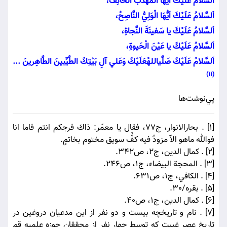
اَلسَّلامُ عَلَيْكَ اَيُّهَا الْمُهَذَّبُ الْخآئِفُ،
اَلسَّلامُ عَلَيْكَ اَيُّهَا الْوَلِيُّ النَّاصِحُ،
اَلسَّلامُ عَلَيْكَ يا سَفينَةَ النَّجاةِ،
اَلسَّلامُ عَلَيْكَ يا عَيْنَ الْحَيوةِ،
اَلسَّلامُ عَلَيْكَ صَلَّي‏اللهُ‏عَلَيْكَ وَعَلي‏ آلِ بَيْتِكَ الطَّيِّبينَ الطَّاهِرينَ ...
(11)
پي‌نوشت‌ها
[1] . بحارالانوار، ج77، فقال يا معمّر: ذاك فرجكم انتم فاما انا
فوالله ماهو الاّ مزودٌ فيه كفُّ سويق مختوم بخاتمٍ.
[2] . كمال الدين، ج2، ص342.
[3] . المحجة البيضاء، ج1، ص246.
[4] . الكافي، ج1، ص631.
[5] . بقره/30.
[6] . كمال الدين، ج1، ص40.
[7] . نام و تاريخچه بيست و دو نفر از اين مدعيان دروغين در
تاريخ عصر غيبت كه توسط چهار نفر از محققان حوزه علميه قم