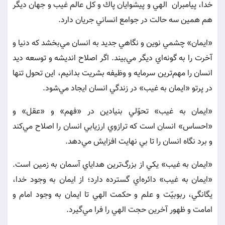
خدا، پيامبران الهي و پيشوايان پاك و كل عالم غيب و جهان ديگر
هم همين سه حالت در جوامع انساني جريان دارد.
«ايمان» چشمي نوين و نگاهي جديد به انسان مي‌بخشد كه دنيا و
آخرت را به گونه‌اي ديگر مي‌بيند. اگر اصلاح انديشه و توسعه ديد
انسان را مهم‌ترين سرمايه و وظيفه بشريت بدانيم، اين تحول تنها
در پرتو «ايمان به غيب» در زندگي انسان ايجاد مي‌شود.
«ايمان به غيب» تحوّلي بنيادين در «فهم» و «عقل» و
«احساس» انسان است كه ترازوي ارزيابي انسان را اصلاح مي‌كند
و برد نگاه انسان را تا بي نهايت افزايش مي‌دهد.
«ايمان به غيب» يكي از بزرگ‌ترين هداياي آسمان به زمين است.
«ايمان به غيب» دائره‌اي گسترده دارد؛ از ايمان به وجود خدا،
يگانگي، ربوبيّت و علم و حكمت الهي تا ايمان به وجود امام و
امامت و ظهور آخرين حجت الهي را فرا مي‌گيرد.