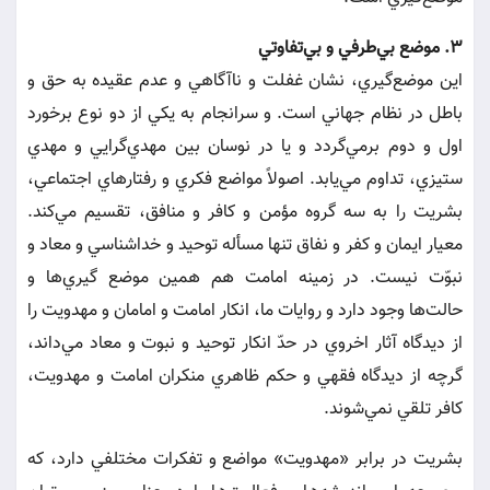
3. موضع بي‌طرفي و بي‌تفاوتي
اين موضع‌گيري، نشان غفلت و نا‌آگاهي و عدم عقيده به حق و
باطل در نظام جهاني است. و سرانجام به يكي از دو نوع برخورد
اول و دوم برمي‌گردد و يا در نوسان بين مهدي‌گرايي و مهدي
ستيزي، تداوم مي‌يابد. اصولاً مواضع فكري و رفتارهاي اجتماعي،
بشريت را به سه گروه مؤمن و كافر و منافق، تقسيم مي‌كند.
معيار ايمان و كفر و نفاق تنها مسأله توحيد و خداشناسي و معاد و
نبوّت نيست. در زمينه امامت هم همين موضع گيري‌ها و
حالت‌ها وجود دارد و روايات ما، انكار امامت و امامان و مهدويت را
از ديدگاه آثار اخروي در حدّ انكار توحيد و نبوت و معاد مي‌‌داند،
گرچه از ديدگاه فقهي و حكم ظاهري منكران امامت و مهدويت،
كافر تلقي نمي‌شوند.
بشريت در برابر «مهدويت» مواضع و تفكرات مختلفي دارد، كه