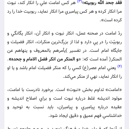
(3)
فقد جحد الله ربوبيته؛
هر كس امامت علي را انكار كند، نبوت
مرا انكار كرده و هر كس پيامبري مرا انكار نمايد، ربوبيت خدا را رد
كرده است».
ردّ امامت در صحنه عمل، انكار نبوت و انكار آن، انكار يگانگي و
ربوبيّت را در پي دارد و لذا از بزرگ‌ترين منكرات، انكار فضيلت و
جايگاه امام است. در تفسير )يأمرهم بالمعروف و ينهاهم عن
المنكر( آمده است كه: «
و المنكر من انكر فضل الامام و جحده»
.
(4)
يعني امام عصر(ع) كسي را كه منكر فضيلت امام باشد و يا او
را انكار نمايد، نهي از منكر مي‌كند.
«امامت» تداوم بخش «نبوت» است. برخورد نادرست با امامت،
مولود انديشه غلط درباره نبوت است و براي اصلاح انديشه و
عقيده درباره پيامبري و پيامبران، بايد نسبت به توحيد و
خداشناسي فهم عميق و دقيق ايجاد شود.