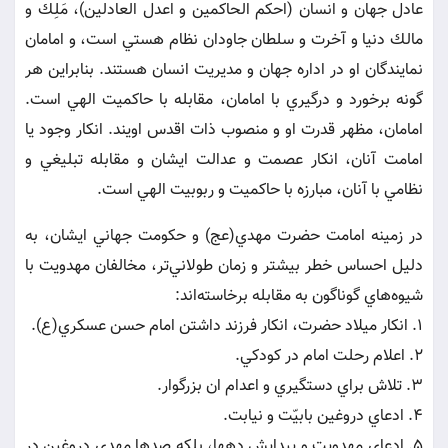
عادل جهان و انسان (احكم الحاكمين و اعدل العادلين)، مَلِك و
مالك دنيا و آخرت و سلطان جاودان نظام هستي است، و امامان
نمايندگان او در اداره جهان و مديريت انسان هستند. بنابراين هر
گونه برخورد و درگيري با امامان، مقابله با حاكميت الهي است.
امامان، مظهر قدرت او و منصوب ذات اقدس اويند. انكار وجود يا
امامت آنان، انكار عصمت و عدالت ايشان و مقابله تبليغي و
نظامي با آنان، مبارزه با حاكميت و ربوبيت الهي است.
در زمينه امامت حضرت مهدي(عج) و حكومت جهاني ايشان، به
دليل احساس خطر بيشتر و زمان طولاني‌تر، مخالفان مهدويت با
شيوه‌هاي گوناگون به مقابله برخاسته‌اند:
1. انكار ميلاد حضرت، انكار فرزند داشتن امام حسن عسكري(ع).
2. اعلام رحلت امام در كودكي.
3. تلاش براي دستگيري و اعدام ان بزرگوار.
4. ادعاي دروغين بابيّت و نيابت.
5. ادعاي مهدويت و پيدايش دهها، بلكه صدها مهدي دروغين در