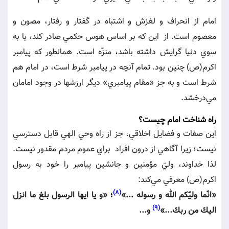
امام از انحراف و لغزش و اشتباه در گفتار و رفتار، مصون و
معصوم است. از اين كه بر اساس هوس حكمي صادر كند، يا به
سوي دنيا گرايش داشته باشد، منزّه است. همانطور كه پيامبر
اكرم(ص) چنين بود. تمام آنچه در پيامبر شرط است، در امام هم
شرط است و به جز «مقام پيامبري» ديگر ارزشها در وجود امامان
مي‌درخشد.
راه شناخت امام چيست؟
اين صفات و فضايل اخلاقي، جز از راه وحي الهي قابل دسترسي
نيست؛ زيرا آگاهي از درون افراد براي عموم مردم مقدور نيست.
لذا خداوند، وليّ مؤمنين و جانشين پيامبر را خود به رسول
اكرم(ص) معرفي مي‌كند:
(8)
«انّما وليّكم الله و رسوله ...»
؛ «و يا ايها الرسول بلغ ما انزل
(9)
اليك من ربك...»
و...