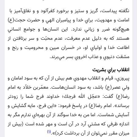
نگفته پيداست، گريز و ستيز و برخورد كفرآلود و و نفاق‌آميز با
امامت و مهدويت، براي خدا و پيامبران الهي و حضرت حجت(ع)
هيچ‌گونه ضرر و زياني ندارد. اين انسان‌ها و جوامع انساني
هستند كه به دليل عدم معرفت، عدم محبّت و سر برتافتن از
اطاعت خدا و اولياي او، در خسران مبين و محروميت و رنج و
مشقت دنيوي و عذاب اخروي بسر مي‌برند.
انقلاب براي بشريت
پيروزي، قيام و انقلاب مهدوي هم بيش از آن كه به سود امامان و
ولي عصر(ع) باشد، به سود انسان‌هاست. معمّربن خلاّد به امام
رضا(ع) گفت: «عجّل الله فرجك؛ خداوند فرج شما را زودتر
برساند». امام رضا(ع) در پاسخ فرمود: «اين فرج، مايه گشايش و
آسايش شماست. اما من به خدا سوگند از آن بهره‌اي ندارم مگر به
اندازه ظرفي كه مشتي آرد در آن است و مهر شده است (بيش از
(1)
ميزان مقرر نمي‌توان از آن برداشت كرد)».