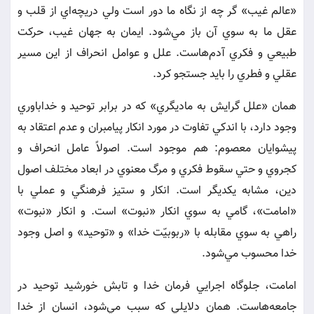
«عالم غيب» گر چه از نگاه ما دور است ولي دريچه‌اي از قلب و
عقل ما به سوي آن باز مي‌شود. ايمان به جهان غيب، حركت
طبيعي و فكري آدم‌هاست. علل و عوامل انحراف از اين مسير
عقلي و فطري را بايد جستجو كرد.
همان «علل گرايش به ماديگري» كه در برابر توحيد و خداباوري
وجود دارد، با اندكي تفاوت در مورد انكار پيامبران و عدم اعتقاد به
پيشوايان معصوم: هم موجود است. اصولاً عامل انحراف و
كجروي و حتي سقوط فكري و مرگ معنوي در ابعاد مختلف اصول
دين، مشابه يكديگر است. انكار و ستيز فرهنگي و عملي با
«امامت»، گامي به سوي انكار «نبوت» است. و انكار «نبوت»
راهي به سوي مقابله با «ربوبيّت خدا» و «توحيد» و اصل وجود
خدا محسوب مي‌شود.
امامت، جلوگاه اجرايي فرمان خدا و تابش خورشيد توحيد در
جامعه‌هاست. همان دلايلي كه سبب مي‌شود، انسان از خدا