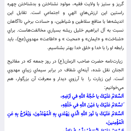
گريز و ستيز با ولايت فقيه، مولود نشناختن و بدشناختن چهره
راستين اين ارزش‌هاي الهي و اجتماعي است. تقابل اين
انديشه‌ها با منافع سلاطين و شياطين، و حسادت برخي ناآگاهان
نسبت به آل ابراهيم خليل ريشه بسياري مخالفت‌هاست. براي
«شناخت» و «ايمان» و «محبت » و «اطاعت» مهدوي(عج)، بايد
رابطه او را با خدا و خلق خدا بهتر بشناسيم.
زيارت‌نامه حضرت صاحب الزمان(ع) در روز جمعه كه در مفاتيح
الجنان نقل شده، آينه‌اي شفاف در برابر سيماي زيباي مهدوي
است. اين زيارت را با آرزوي ديدار و معرفت آن بزرگوار، هم
مي‌خوانيم:
اَلسَّلامُ عَلَيْكَ يا حُجَّةَ اللهِ في‏ اَرْضِهِ،
َلسَّلامُ عَلَيْكَ يا عَيْنَ اللهِ في‏ خَلْقِهِ،
اَلسَّلامُ عَلَيْكَ يا نُورَ اللهِ الَّذي‏ يَهْتَدي بِهِ الْمُهْتَدُونَ، وَيُفَرَّجُ بِهِ عَنِ
الْمُؤْمِنينَ،