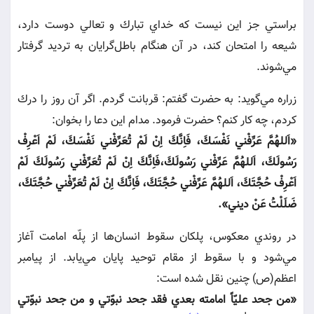
براستي جز اين نيست كه خداي تبارك و تعالي دوست دارد،
شيعه را امتحان كند، در آن هنگام باطل‌گرايان به ترديد گرفتار
مي‌شوند.
زراره مي‌گويد: به حضرت گفتم: قربانت گردم. اگر آن روز را درك
كردم، چه كار كنم؟ حضرت فرمود. مدام اين دعا را بخوان:
«اَللهُمَّ عَرِّفْني‏ نَفْسَكَ، فَاِنَّكَ اِنْ لَمْ تُعَرِّفْني‏ نَفْسَكَ، لَمْ اَعْرِفْ
رَسُولَكَ، اَللهُمَّ عَرِّفْني‏ رَسُولَكَ،فَاِنَّكَ اِنْ لَمْ تُعَرِّفْني‏ رَسُولَكَ لَمْ
اَعْرِفْ حُجَّتَكَ، اَللهُمَّ عَرِّفْني حُجَّتَكَ، فَاِنَّكَ اِنْ لَمْ تُعَرِّفْني‏ حُجَّتَكَ،
ضَلَلْتُ عَنْ ديني‏».
در روندي معكوس، پلكان سقوط انسان‌ها از پلّه امامت آغاز
مي‌شود و با سقوط از مقام توحيد پايان مي‌يابد. از پيامبر
اعظم(ص) چنين نقل شده است:
«من جحد عليّاً امامته بعدي فقد جحد نبوّتي و من جحد نبوّتي