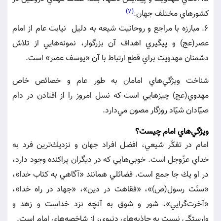
(7)
كشورهاي مختلف جهان.
6. مبارزه با مراجع و روحانيت شيعه به دليل نيابت عام از امام
عصر(عج) و پيگيري اهداف آن بزرگوار، نمونه‌هايي از تلاش
دشمنان مهدويت براي قطع ارتباط با آن «يوسف عصر» است.
شناخت ويژگي‌هاي امامان به طور عام و خصائص خاص
مهدوي(عج) چيزهايي است كه نسل امروز را از افتادن در دام
صيّّادان شيّاد روزگار مصون مي‌دارد.
ويژگي‌هاي امام چيست؟
امام در تفكّر شيعي، افضل افراد جهان و نزديك‌ترين فرد به
خداي عزّوجل است. خوبي‌هايي كه در ديگران پراكنده وجود دارد،
در او يك جا جمع است. فضائلي همانند «آگاهي به كتاب خدا»،
«سنّت رسول(ص)»، «فقاهت در دين»، «جهاد در راه خدا»،
«آخرت‌گرايي»، شور و شوق به آنچه نزد خداست و زهد و
وارستگي نسبت به جاذبه‌هاي دنيوي، از شاخصه‌هاي امام است.