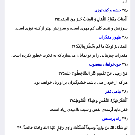
کن.
۳۵٫
خشم و کینه‌توزی
اَلْعِتابُ مِفْتاحُ الثِّقالِ وَ العِتابُ خَیرٌ مِِنَ الحِقدِ؛۳۵
سرزنش و تندی کلید کم مهری است، و سرزنش بهتر از کینه توزی است.
۳۶٫
ظهور مقدّرات
المقادیرُ تُرِیکَ ما لم یخْطُرْ بِبالِکَ؛۳۶
مقدرات چیزهایی را بر تو نمایان می‌سازد که به فکرت خطور نکرده است.
۳۷٫
خودخواهان مغضوب
مَنْ رَضِی عَنْ نَفْسِهِ کَثُرَ السَّاخِطُونَ علیه؛۳۷
هر که از خود راضی باشد، خشم‌گیران بر او زیاد خواهند بود.
۳۸٫
تباهی فقر
اَلْفَقْرُ شِِرَّهُ النَّفْسِ وَ شِدَّهُ الْقُنُوطِ؛۳۸
فقر مایه آزمندی نفس و سبب ناامیدی زیاد است.
۳۹٫
راه پرستش
لو سَلَکَ النّاسُ وادِیاً وسیعاً لَسَلَکْتُ وادِی رَجُلٍ عَبَدَ اللهَ وَحْدَهُ خالصاً؛ ۳۹