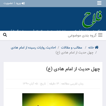
ورود | عضویت
پایگاه نشر و تبلیغ قرآن کریم و معارف اهل بیت علیهم السلام [ موسسه فرهنگی قرآن و
عترت منهاج عشق آباد ]
گروه بندی موضوعی
خانه
مطالب و مقالات
احادیث روایات رسیده از امام هادی
چهل حدیث از امام هادی (ع)
چهل حدیث از امام هادی (ع)
زمان تقریبی مطالعه : 14 دقیقه
تاریخ : 05 آبان 1390