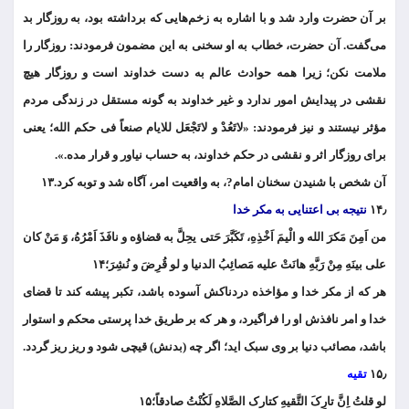
بر آن حضرت وارد شد و با اشاره به زخم‌هایی که برداشته بود، به روزگار بد
می‌گفت. آن حضرت، خطاب به او سخنی به این مضمون فرمودند: روزگار را
ملامت نکن؛ زیرا همه حوادث عالم به دست خداوند است و روزگار هیچ
نقشی در پیدایش امور ندارد و غیر خداوند به گونه مستقل در زندگی مردم
مؤثر نیستند و نیز فرمودند: «لاتَعُدْ و لاتَجْعَل للایام صنعاً فی حکم الله؛ یعنی
برای روزگار اثر و نقشی در حکم خداوند، به حساب نیاور و قرار مده.».
آن شخص با شنیدن سخنان امام?، به واقعیت امر، آگاه شد و توبه کرد.۱۳
۱۴٫
نتیجه بی اعتنایی به مکر خدا
من اَمِنَ مَکرَ الله و الْیمَ اَخْذِهِ، تَکَبَّرَ حَتی یحِلَّ به قضاؤه و نافَذَ اَمْرُهُ، وَ مَنْ کان
علی بینَهِ مِنْ رَبَّهِ هانَتْ علیه مَصائِبُ الدنیا و لو قُرِضَ و نُشِرَ؛۱۴
هر که از مکر خدا و مؤاخذه دردناکش آسوده باشد، تکبر پیشه کند تا قضای
خدا و امر نافذش او را فراگیرد، و هر که بر طریق خدا پرستی محکم و استوار
باشد، مصائب دنیا بر وی سبک اید؛ اگر چه (بدنش) قیچی شود و ریز ریز گردد.
۱۵٫
تقیه
لو قلتُ اِنَّ تارِکَ التَّقیهِ کتارک الصَّلاهِ لَکُنْتُ صادقاً؛۱۵