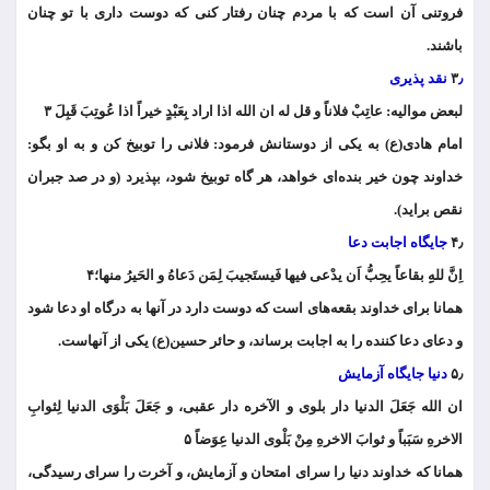
فروتنی آن است که با مردم چنان رفتار کنی که دوست داری با تو چنان
باشند.
٫ نقد پذیری
۳
لبعض موالیه: عاتِبْ فلاناً و قل له ان الله اذا اراد بِعَبْدٍ خیراً اذا عُوتِبَ قَبِلَ ۳
امام هادی(ع) به یکی از دوستانش فرمود: فلانی را توبیخ کن و به او بگو:
خداوند چون خیر بنده‌ای خواهد، هر گاه توبیخ شود، بپذیرد (و در صد جبران
نقص براید).
۴٫
جایگاه اجابت دعا
اِنَّ للهِِ بقاعاً یحِبُّ اَن یدْعی فیها فَیستَجیبَ لِمَن دَعاهُ و الحَیرُ منها؛۴
همانا برای خداوند بقعه‌های است که دوست دارد در آنها به درگاه او دعا شود
و دعای دعا کننده را به اجابت برساند، و حائر حسین(ع) یکی از آنهاست.
۵٫
دنیا جایگاه آزمایش
ان الله جَعَلَ الدنیا دار بلوی و الآخره دار عقبی، و جَعَلَ بَلْوَی الدنیا لِثوابِ
الاخرهِ سَبَباً و ثوابَ الاخرهِ مِنْ بَلْوی الدنیا عِوَضاً ۵
همانا که خداوند دنیا را سرای امتحان و آزمایش، و آخرت را سرای رسیدگی،