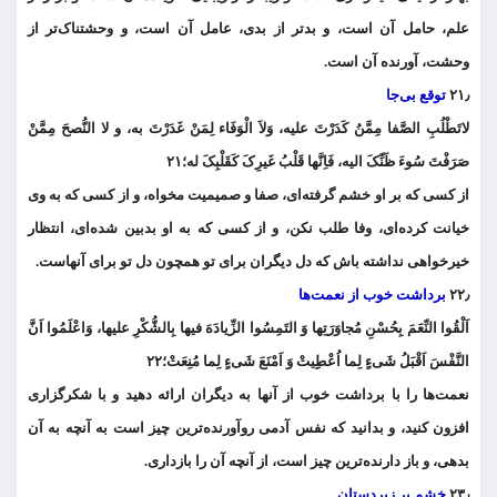
علم، حامل آن است، و بدتر از بدی، عامل آن است، و وحشتناک‌تر از
وحشت، آورنده آن است.
۲۱٫
توقع بی‌جا
لاتَطْلُبِ الصَّفا مِمَّنُ کَدَرْتَ علیه، وَلاَ الْوَفَاء لِمَنْ غَدَرْتَ به، و لا النُّصحَ مِمَّنْ
صَرَفْتَ سُوءَ ظَنِّکَ الیه، فَاِنَّها قَلْبُ غَیرِکَ کَقَلْبِکَ له؛۲۱
از کسی که بر او خشم گرفته‌ای، صفا و صمیمیت مخواه، و از کسی که به وی
خیانت کرده‌ای، وفا طلب نکن، و از کسی که به او بدبین شده‌ای، انتظار
خیرخواهی نداشته باش که دل دیگران برای تو همچون دل تو برای آنهاست.
۲۲٫
برداشت خوب از نعمت‌ها
اَلْقُوا النِّعَمَ بِحُسْنِ مُجاوَرَتِها وَ التَمِسُوا الزِّیادَهَ فیها بِالشُّکْرِ علیها، وَاعْلَمُوا اَنَّ
النَّفْسَ اَقْبَلُ شَیءٍ لِما اُعْطِِیتْ وَ اَمْنَعَ شَیءٍ لِما مُنِعَتْ؛۲۲
نعمت‌ها را با برداشت خوب از آنها به دیگران ارائه دهید و با شکرگزاری
افزون کنید، و بدانید که نفس آدمی روآورنده‌ترین چیز است به آنچه به آن
بدهی، و باز دارنده‌ترین چیز است، از آنچه آن را بازداری.
۲۳٫
خشم بر زیردستان