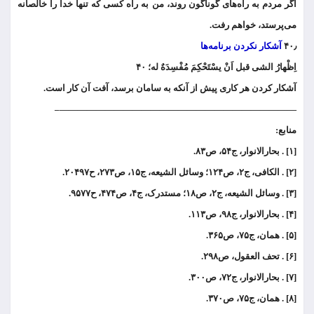
اگر مردم به راه‌های گوناگون روند، من به راه کسی که تنها خدا را خالصانه
می‌پرستد، خواهم رفت.
۴۰٫
آشکار نکردن برنامه‌ها
اِظْهارُ الشی قبل اَنْ یسْتَحْکِمَ مُفْسِدَهٌ له؛ ۴۰
آشکار کردن هر کاری پیش از آنکه به سامان برسد، آفت آن کار است.
——————————————————————————–
منابع:
[۱] . بحارالانوار، ج۵۴، ص۸۳.
[۲] . الکافی، ج۲، ص۱۲۴؛ وسائل الشیعه، ج۱۵، ص۲۷۳، ح۲۰۴۹۷.
[۳] . وسائل الشیعه، ج۲، ص۱۸؛ مستدرک، ج۴، ص۴۷۴، ح۹۵۷۷.
[۴] . بحارالانوار، ج۹۸، ص۱۱۳.
[۵] . همان، ج۷۵، ص۳۶۵.
[۶] . تحف العقول، ص۲۹۸.
[۷] . بحارالانوار، ج۷۲، ص۳۰۰.
[۸] . همان، ج۷۵، ص۳۷۰.