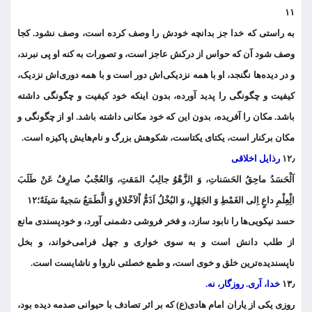
۱۱
به راستی که خدا جز بدانچه خودش را وصف کرده است، وصف نشود. کجا
وصف شود آن که حواس از درکش عاجز است، و تصورات به کنه او پی نبرند،
و در دیده‌ها نگنجد، او با همه نزدیکی‌اش دور است و با همه دوری‌اش نزدیک،
کیفیت و چگونگی را پدید آورده، بدون اینکه خود کیفیت و چگونگی داشته
باشد. مکان را آفریده، بدون این که خود مکانی داشته باشد. او از چگونگی و
مکان برکنار است، یکتای یکتاست، شکوهش بزرگ و نام‌هایش پاکیزه است.
۱۲٫
رذایل اخلاقی
اَلْحَسَدُ ماحِقُ الحَسَناتِ، وَ الزَّهْوُ جالِبُ المَقتِ، وَالعُجْبُ صارِفُ عَنْ طَلَبَ
الِْعِلْمِ داعٍ اِلی الغَمْطِ وَ الجَهْلِ، وَ البُخْلُ اَذَمُّ اْلاَخْلاقِ وَ الَّطَمَعُ سَجیهٌ سَیئَهٌ؛۱۲
حسد نیکویی‌ها را نابود سازد، و فخر فروشی دشمنی آورد، و خودپسندی مانع
از طلب دانش است و به سوی خواری و جهل فرامی‌خواند، و بخل
ناپسندیده‌ترین خلق و خوی است، و طمع خصلتی ناروا و ناشایست است.
۱۳٫
خدا، آری. روزگار، نه.
روزی یکی از یاران امام هادی(ع) که بر اثر تصادف با حیوانی صدمه دیده بود،