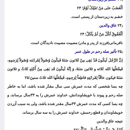
اَلْغَضََبُ علی مَنْ تَمْلِکُ لَوْمٌ؛ ۲۳
خشم به زیردستان از پستی است.
۲۴٫
عاق والدین
اَلْعُقُوقُ ثُکْلُ مَنْ لَمْ یثْکَلْ؛ ۲۴
نافرمانی(فرزند از پدر و مادر) مصیبت مصیبت نادیدگان است.
۲۵٫
تأثیر صله رحم در طول عمر
اِنَّ الرَّجُلَ لَیکُونَ قَدْ بَقِی مِنْ ثَلاثون سَنَهً فَیکُونَ وُصُولاً لِقَرابَته وُصُولاً لِرَحِمِهِ،
فَیجْعَلُها الله ثَلاثه و ثلاثین سَنَهً، وَ إنَّهُ لَیکُونَ قَد بَقِی مِنْ أََجْلِهِِ ثَلاثٌ و ثلاثون
سَنَهً فیکون عاقّاً لِقَرابَتِهِ قاطِعاً لِرَحِمِهِ، فَیجْعَلُها الله ثلاثَ سنینَ؛۲۵
چه بسا شخصی که مدت عمرش سی سال مقدّر شده باشد، اما به خاطر
صله رحم و پیوند با خویشاوندانش، خداوند عمرش را به ۳۳سال برساند، و
چه بسا کسی که مدت عمرش ۳۳سال مقدر شده باشد، ولی به سبب آزردن
خویشاوندان و قطع رحمش، خداوند عمرش را به سه سال برساند.
نتیجه عاق والدین
اَلعُقُوقُ یعَقِّبُ القِلَّهَ اِلَی الذِّلَّه؛۲۶