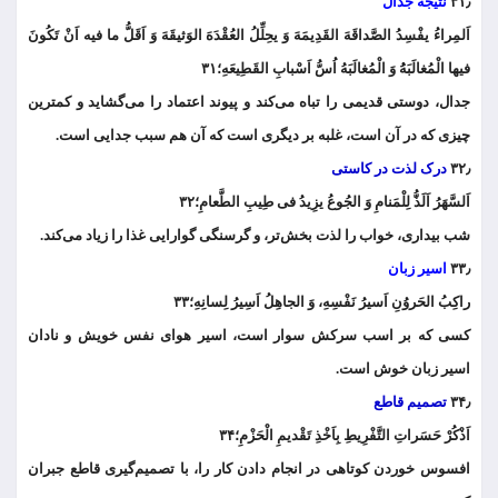
۳۱٫
نتیجه جدال
اَلمِراءُ یفْسِدُ الصَّداقَهَ القَدِیمَهَ وَ یحِلِّلُ العُقْدَهَ الوَثیقَهَ وَ اَقَلُّ ما فیه اَنْ تَکُونَ
فیها الْمُغالَبَهُُ وَ الْمُغالَبَهُ اُسُّ اَسْبابِ القَطِیعَهِ؛۳۱
جدال، دوستی قدیمی را تباه می‌کند و پیوند اعتماد را می‌گشاید و کمترین
چیزی که در آن است، غلبه بر دیگری است که آن هم سبب جدایی است.
۳۲٫
درک لذت در کاستی
اَلسَّهَرُ اَلَذُّ لِلْمَنامِ وَ الجُوعُ یزِیدُ فی طِیبِ الطَّعامِ؛۳۲
شب بیداری، خواب را لذت بخش‌تر، و گرسنگی گوارایی غذا را زیاد می‌کند.
۳۳٫
اسیر زبان
راکِبُ الحَروُنِ اَسیرُ نَفْسِهِ، وَ الجاهِلُ اَسِیرُ لِسانِهِ؛۳۳
کسی که بر اسب سرکش سوار است، اسیر هوای نفس خویش و نادان
اسیر زبان خوش است.
۳۴٫
تصمیم قاطع
اَذْکُرْ حَسَراتِ التَّفْرِیطِ بِاَخْذِ تَقْدیمِ الْحَزْمِ؛۳۴
افسوس خوردن کوتاهی در انجام دادن کار را، با تصمیم‌گیری قاطع جبران