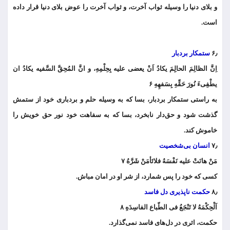
و بلای دنیا را وسیله ثواب آخرت، و ثواب آخرت را عوض بلای دنیا قرار داده
است.
۶٫
ستمکار بردبار
اِنَّ الظالِمَ الحالِِمَ یکادُ اَنْ یعضی علیه بِحِلْمِهِ، و انَّ المُحِقَّ السَّفیه یکادُ ان
یطْفِیءَ نُورَ حَقِّهِ بِسَفهِهِ ۶
به راستی ستمکار بردبار، بسا که به وسیله حلم و بردباری خود از ستمش
گذشت شود و حق‌دار نابخرد، بسا که به سفاهت خود نور حق خویش را
خاموش کند.
۷٫
انسان بی‌شخصیت
مَنْ هانَتْ علیه نَفْسَهُ فلاتَأمَنْ شَرَّهُ ۷
کسی که خود را پس شمارد، از شر او در امان مباش.
۸٫
حکمت ناپذیری دل فاسد
اَلْحِکْمَهُ لا تَنْجَعُ فی الطّباع الفاسِدَهِ ۸
حکمت، اثری در دل‌های فاسد نمی‌گذارد.