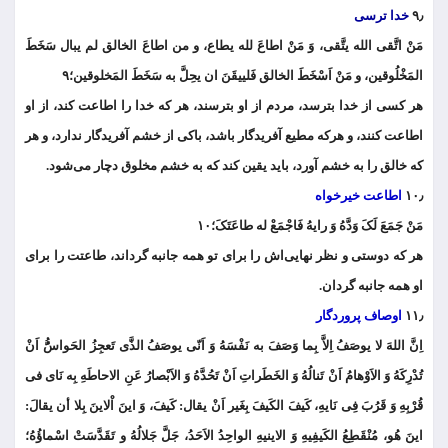
۹٫
خدا ترسی
مَنْ اتَّقی الله یتَّقی، وَ مَنْ اطاعَ لله یطاع، و من اطاعَ الخالق لم یبال سَخَطَ
المَخْلُوقین، و مَنْ اَسْخَطَ الخالق فَلییقَنَ ان یحِلَّ به سَخَطَ المَخلوقین؛۹
هر کسی از خدا بترسد، مردم از او بترسند، هر که خدا را اطاعت کند، از او
اطاعت کنند، و هرکه مطیع آفریدگار باشد، باکی از خشم آفریدگار ندارد، و هر
که خالق را به خشم آورد، باید یقین کند که به خشم مخلوق دچار می‌شود.
۱۰٫
اطاعت خیرخواه
مَنْ جَمَعَ لَکَ وَدَّهُ وَ رایهُ فَاجْمَعْ له طاعَتَکَ؛۱۰
هر که دوستی و نظر نهایی‌اش را برای تو همه جانبه گرداند، طاعتت را برای
او همه جانبه گردان.
۱۱٫
اوصاف پروردگار
اِنَّ اللهَ لا یوصَفُ اِلاَّ بِما وَصَفَ به نَفْسَهُ وَ اَنّی یوصَفُ الذَّی تَعجِزُ الحَواسُُّ اَنْ
تُدْرِکَهُ وَ الاَوْهامُ اَنْ تَنالُهُ وَ الخَطَراتِ اَنْ تَحُدَّهُ وَ الاَبْصارُ عَنِ الاحاطَهِ بِه نَای فی
قُرْبِهِ وَ قَرُبَ فِی نَایهِ، کَیفَ الکَیفَ بِغَیر اَنْ یقال: کَیفَ، وَ اینَ اْلاینَ بِلا أن یقالَ:
اینَ هُو، مُنْقَطِعُ الکَیفِیهِ وَ الاینیهِ الواحِدُ الاَحَدُ، جَلَّ جَلالُهُ و تَقَدَّسَتْ اسْماؤُهُ؛