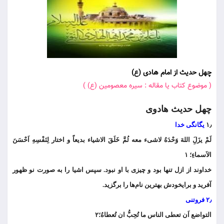
چهل حدیث از امام هادی (ع)
( موضوع کتاب یا مقاله : سیره معصومین (ع) )
چهل حدیث هادوی
۱٫
یگانگی خدا
لَمْ یزَلَِ اللهَ وَحْدَهُ لاشیء معه ثُمَّ خَلَقَ الاشیاء بدیعاً و اختار لِنَفْسِهِ اَحْسَنَ
الاَسماءِ؛ ۱
خداوند از ازل تنها بود و چیزی با او نبود. سپس اشیا را به صورت نو ظهور
آفرید و برایخودش بهترین نام‌ها را برگزید.
۲٫ فروتنی
التواضع اَن تعطی الناس ما تُحِبُّ ان تُعطاهُ؛۲