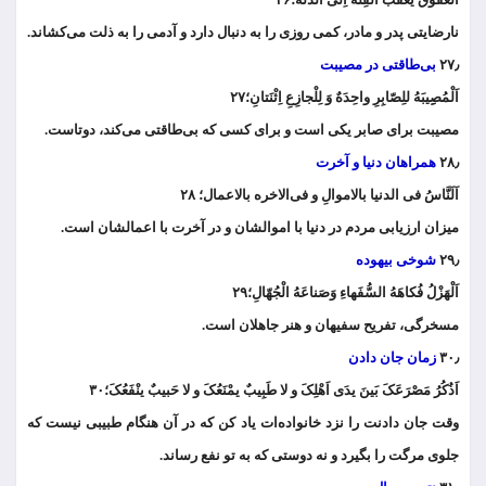
نارضایتی پدر و مادر، کمی روزی را به دنبال دارد و آدمی را به ذلت می‌کشاند.
۲۷٫
بی‌طاقتی در مصیبت
اَلْمُصِِیبَهُ للِصّابِرِ واحِدَهٌ وَ لِلْجازِعِ اِثْنَتانِ؛۲۷
مصیبت برای صابر یکی است و برای کسی که بی‌طاقتی می‌کند، دوتاست.
۲۸٫
همراهان دنیا و آخرت
اَلَنَّاسُ فی الدنیا بالاموالِ و فی‌الاخره بالاعمال؛ ۲۸
میزان ارزیابی مردم در دنیا با اموالشان و در آخرت با اعمالشان است.
۲۹٫
شوخی بیهوده
اَلْهَزْلُ فُکاهَهُ السُّفَهاءِ وَصَناعَهُ الْجُهّالِ؛۲۹
مسخرگی، تفریح سفیهان و هنر جاهلان است.
۳۰٫
زمان جان دادن
اَذُکُرُ مَصْرَعَکَ بَینَ یدَی اَهْلِکَ و لا طَبِیبٌ یمْنَعُکَ و لا حَبیبٌ ینْفَعُکَ؛۳۰
وقت جان دادنت را نزد خانواده‌ات یاد کن که در آن هنگام طبیبی نیست که
جلوی مرگت را بگیرد و نه دوستی که به تو نفع رساند.