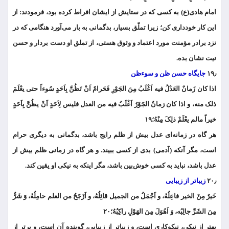
امام هادی(ع) به کسی که در ستایش از ایشان افراط کرده بود، فرمودند: از
این کار خودداری کن؛ زیرا تملّق بسیار، بدگمانی به بار می‌آورد هنگامی که در
نزد برادر مؤمنت مورد اعتماد و وثوق هستی، از تملق او دست بردار و حسن
نیت نشان بده.
۱۹٫
جایگاه حسن ظن و سوءظن
اذا کان زَمانٌ العَدْلُ فیه اَغْلَبُ مِنَ الجَوْرِ فَحَرامٌ اَنْ تَظُنَّ بِاَحَدٍ سُوءاً حتی یعْلَمَ
ذلک منه، و اذا کان زمانٌ الجَوْرُ اَغْلَبُ فیه من العدل فلیس لِاَحَدٍ اَنْ یظُنَّ بِاَحَدٍ
خیراً مالم یعْلَمْ ذلِکَ مِنْهُ؛۱۹
هر گاه در زمانه‌ای عدل بیش از ظلم رایج باشد، بدگمانی به دیگری حرام
است، مگر آنکه (آدمی) بدی از کسی ببیند. و هر گاه در زمانی ظلم بیش از
عدل باشد، نباید به کسی خوش‌بین باشد، مگر اینکه به نیکی او یقین کند.
۲۰٫
زیباتر از زیبایی
خَیرٌ مِنْ الخیر فاعِلُهُ، و اَجْمَلُ من الجمیل قائِلُهُ، و اَرْجَحُ من العلم حامِلُهُ، وَ شَرٌّ
مِنَ الشَرِّ جالِبُه، وَ اَهُوَلَ مِنَ الهَوْلِ راکِبُهُ؛۲۰
بهتر از نیکی، نیکوکاری است، و زیباتر از زیبایی، گوینده آن است، و برتر از