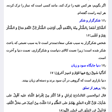
اگر بگویم: هر کس تقیه را ترک کند، مانند کسی است که نماز را ترک کرده،
هر اینه راست گفته‌ام.
۱۶٫
شکرگزار و شکر
اَلشَّاکِرُ اَسْعَدُ بِالشُّکْرِ مِنْهُ بِالنِّعْمَهِ الَّتِی اَوْجَبَتِ الشُّکْرَ لِاَنَّ النِّعَمَ مَتاعٌ وَ الشُّکْرَ
نِعَِمٌ وَ عُقْبی؛۱۶
شخص شکرگزار به سبب شکر، سعادتمند‌تر است تا به سبب نعمتی که باعث
شکر شده است؛ زیرا نعمت کالای دنیاست و شکرگزاری، نعمت دنیا و آخرت
است.
۱۷٫
دنیا جایگاه سود و زیان
اَلدُّنْیا سُوقٌ رَبِحَ فیها قَوْمٌ وَ خَسِرَ آخَروُنَ؛ ۱۷
دنیا بازاری است که گروهی در آن سود برند و دسته‌ای زیان بینند.
۱۸٫
پرهیز از تملق
قال ابوالحسن الثالثُ(ع) لِرَجُلٍ و قَدْ اَکْثَرَ مِنْ اِفْراطِ الثَّناءِ علیه اَقْبِلْ علی
شَأنِکَ، فَاِنَّ کَثْرَهَ المَلَقِ یهْجُمُ علی الظِّنَّهِ و اذا حَلَلْتَ مِنْ اَخِیکَ فی مَحَلِّ الثَّقَهِ،
فَاعْدِلْ عَنِ المَلَقِ الی حُسْنِ النِّیهِ؛۱۸