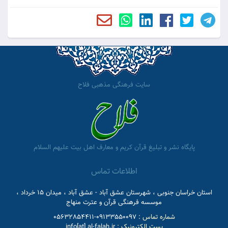
سایت فرهنگی مذهبی فلاح
پایگاه نشر و تبلیغ قرآن کریم و معارف اهل بیت علیهم السلام
اطلاعات تماس
استان خراسان جنوبی ، شهرستان عشق آباد - عشق آباد ، میدان 15 خرداد ،
موسسه فرهنگی قرآن و عترت منهاج
شماره تماس :
09133550097-05632854411
پست الکترونیک :
info[at] al-falah.ir