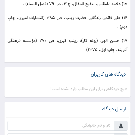
15) علامه مامقانی، تنقیح المقال، ج 3، ص 79 (فصل النساء) .
16) علی قائمی زندگانی حضرت زینب، ص 385 (انتشارات امیری، چاپ
دوم) .
17) حسن الهی (بوته کار)، زینب کبری، ص 270 (مؤسسه فرهنگی
آفرینه، چاپ اول، 1375)
دیدگاه های کاربران
هیچ دیدگاهی برای این مطلب وارد نشده است!
ارسال دیدگاه