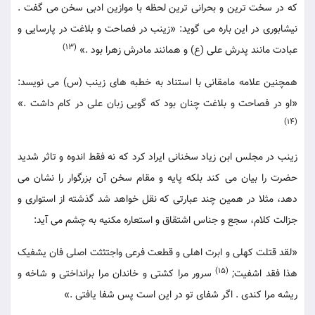
که در سخت ترین و بحرانی ترین لحظه با موازین ادبی سخن می گفت .
نیشابوری در این باره می گوید: «زینب در فصاحت و بلاغت در پارسایی و
(13)
عبادت مانند پدرش علی (ع) و همانند مادرش زهرا بود .»
همچنین علامه مامقانی با استناد به خطبه های زینب (س) می نویسد:
«او در فصاحت و بلاغت چنان بود که گویی زبان علی در کام داشت .»
(14)
زینب در مجلس ابن زیاد سخنانی ایراد کرد که نه فقط اندوه و تاثر شدید
حضرت را بیان می کند بلکه پایه و مقام سخن آن بزرگوار را نشان می
دهد، مثلا در همین چند عبارتی که نقل خواهد شد گذشته از استواری و
جزالت کلام، سجع و جناس اشتقاق و استعاره مکنیه به چشم می آید:
«لقد قتلت کهلی و ابرت اهلی و قطعت فرعی واجتثثت اصلی فان یشفیک
(15)
هذا فقد اشفیت;
سرور مرا کشتی و خاندان مرا برانداختی و شاخه و
ریشه مرا کندی . اگر شفای تو در این است پس شفا یافتی .»