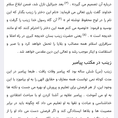
(3)
درباره آن تصمیم می گیرد» .
بعد جبرائیل نازل شد، ضمن ابلاغ سلام
خداوند گفت باری تعالی می فرماید: «نام این دختر را زینب بگذار که این
(4)
نام را در لوح محفوظ نوشته ام »
آن گاه رسول خدا زینب را گرفت و
بوسید و فرمود: «توصیه می کنم همه این دختر را احترام کنند که او مانند
(5)
خدیجه است » .
یعنی حضرت زینب بسان خدیجه کبری در راه اعتلا و
سرافرازی اسلام همه مصائب و بلایا را تحمل خواهد کرد و با صبر و
استقامت و ایثار موجب رشد و تعالی این دین مقدس خواهد شد .
زینب در مکتب پیامبر
زینب (س) شش ساله بود که پیامبر وفات یافت . طبعا پیامبر در این
مدت کوتاه نمی توانست همه معارف و حقایق الهی را به او بیاموزد با این
وجود این، از هر فرصتی برای تعلیم و پرورش او بهره می جست و نکته ها
به او می آموخت . پیامبر علاوه بر آشنا کردن او با مباحث اعتقادی و
خداشناسی و عبادت و تقوا به او تعلیم می داد که چگونه باید در برابر
مصیبت ها و بلاها ایستادگی کند و اگر فرصتی دست می داد او را از