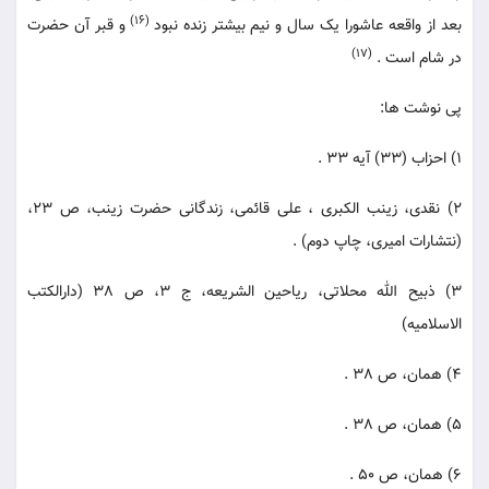
(16)
بعد از واقعه عاشورا یک سال و نیم بیشتر زنده نبود
و قبر آن حضرت
(17)
در شام است .
پی نوشت ها:
1) احزاب (33) آیه 33 .
2) نقدی، زینب الکبری ، علی قائمی، زندگانی حضرت زینب، ص 23،
(نتشارات امیری، چاپ دوم) .
3) ذبیح الله محلاتی، ریاحین الشریعه، ج 3، ص 38 (دارالکتب
الاسلامیه)
4) همان، ص 38 .
5) همان، ص 38 .
6) همان، ص 50 .