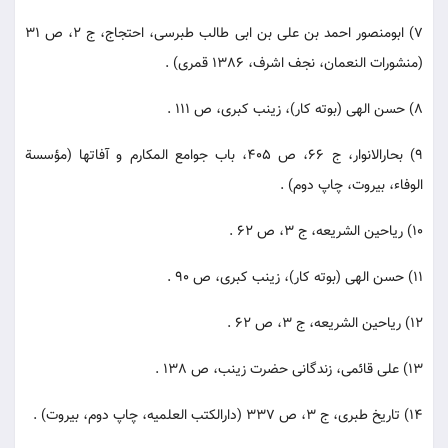
7) ابومنصور احمد بن علی بن ابی طالب طبرسی، احتجاج، ج 2، ص 31
(منشورات النعمان، نجف اشرف، 1386 قمری) .
8) حسن الهی (بوته کار)، زینب کبری، ص 111 .
9) بحارالانوار، ج 66، ص 405، باب جوامع المکارم و آفاتها (مؤسسة
الوفاء، بیروت، چاپ دوم) .
10) ریاحین الشریعه، ج 3، ص 62 .
11) حسن الهی (بوته کار)، زینب کبری، ص 90 .
12) ریاحین الشریعه، ج 3، ص 62 .
13) علی قائمی، زندگانی حضرت زینب، ص 138 .
14) تاریخ طبری، ج 3، ص 337 (دارالکتب العلمیه، چاپ دوم، بیروت) .