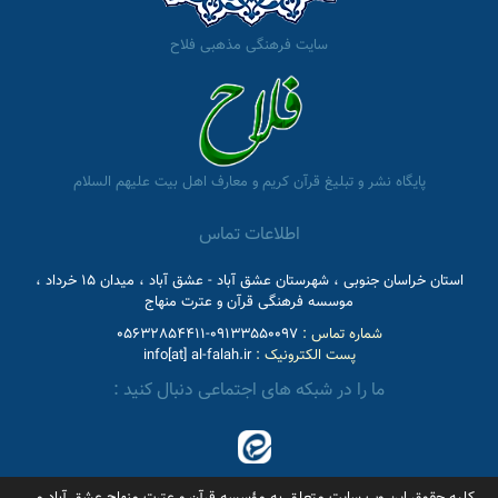
سایت فرهنگی مذهبی فلاح
پایگاه نشر و تبلیغ قرآن کریم و معارف اهل بیت علیهم السلام
اطلاعات تماس
استان خراسان جنوبی ، شهرستان عشق آباد - عشق آباد ، میدان 15 خرداد ،
موسسه فرهنگی قرآن و عترت منهاج
شماره تماس :
09133550097-05632854411
پست الکترونیک :
info[at] al-falah.ir
ما را در شبکه های اجتماعی دنبال کنید :