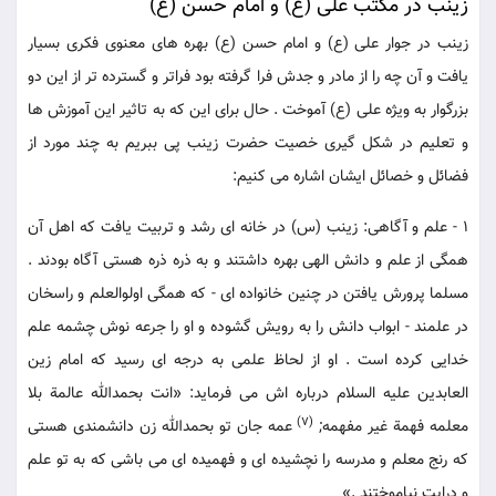
زینب در مکتب علی (ع) و امام حسن (ع)
زینب در جوار علی (ع) و امام حسن (ع) بهره های معنوی فکری بسیار
یافت و آن چه را از مادر و جدش فرا گرفته بود فراتر و گسترده تر از این دو
بزرگوار به ویژه علی (ع) آموخت . حال برای این که به تاثیر این آموزش ها
و تعلیم در شکل گیری خصیت حضرت زینب پی ببریم به چند مورد از
فضائل و خصائل ایشان اشاره می کنیم:
1 - علم و آگاهی: زینب (س) در خانه ای رشد و تربیت یافت که اهل آن
همگی از علم و دانش الهی بهره داشتند و به ذره ذره هستی آگاه بودند .
مسلما پرورش یافتن در چنین خانواده ای - که همگی اولوالعلم و راسخان
در علمند - ابواب دانش را به رویش گشوده و او را جرعه نوش چشمه علم
خدایی کرده است . او از لحاظ علمی به درجه ای رسید که امام زین
العابدین علیه السلام درباره اش می فرماید: «انت بحمدالله عالمة بلا
(7)
معلمه فهمة غیر مفهمه;
عمه جان تو بحمدالله زن دانشمندی هستی
که رنج معلم و مدرسه را نچشیده ای و فهمیده ای می باشی که به تو علم
و درایت نیاموختند .»