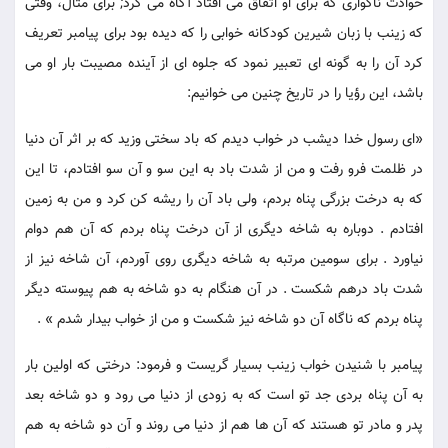
حوادث ناگواری که برای او اتفاق می افتاد آگاه می کرد; برای مثال، وقتی
که زینب با زبان شیرین کودکانه خوابی را که دیده بود برای پیامبر تعریف
کرد آن را به گونه ای تعبیر نمود که جلوه ای از آینده مصیبت بار او می
باشد، این رؤیا را در تاریخ چنین می خوانیم:
«ای رسول خدا دیشب در خواب دیدم که باد سختی وزید که بر اثر آن دنیا
در ظلمت فرو رفت و من از شدت باد به این سو و آن سو افتادم، تا این
که به درخت بزرگی پناه بردم، ولی باد آن را ریشه کن کرد و من به زمین
افتادم . دوباره به شاخه دیگری از آن درخت پناه بردم که آن هم دوام
نیاورد . برای سومین مرتبه به شاخه دیگری روی آوردم، آن شاخه نیز از
شدت باد درهم شکست . در آن هنگام به دو شاخه به هم پیوسته دیگر
پناه بردم که ناگاه آن دو شاخه نیز شکست و من از خواب بیدار شدم » .
پیامبر با شنیدن خواب زینب بسیار گریست و فرمود: درختی که اولین بار
به آن پناه بردی جد تو است که به زودی از دنیا می رود و دو شاخه بعد
پدر و مادر تو هستند که آن ها هم از دنیا می روند و آن دو شاخه به هم