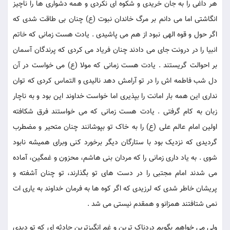
هر داغی را به جان خریدی و شکوه ای نکردی و همه دشواری ها را ناچیز
انگاشتی اما می دانم بر مرگ خاندان نبوت (ع) چنان بی طاقت شدی که
اگر حول و قوه الهی نبود از هم می پاشیدی . یادت هست زمانی که خاتم
انبیا را در درونت جای می دادند چنان فریاد می کردی که پرندگان آسمان
بر احوالت گریستند . یادت هست زمانی که مولا (ع) می خواست در آن
دل شب فاطمه اش را در تو آرامش دهد نالیدی و التماس کردی که توان
نداری این همه بار امانت را بپذیری اما خواست خداوند این بود و به ناچار
زبان به کام گرفتی . یادت هست زمانی که می خواستند فرق شکافته
اولین امام عالم علی (ع) را به خاک تو بپوشانند چنان متحیر و مضطرب
گردیدی که نزدیک بود با ستارگان دیگر برخورد کنی وبرای همیشه نابود
شوی . به یاد داری زمانی را که مردان بنی هاشم، محزون و غمگین، آماده
می شدند امام مجتبی را در دست های تو بگذارند، تو چنان آشفته و
پریشان خاطر شدی که لرزیدی که اگر کوه ها به فرمان خداوند به یاری ات
نمی شتافتند همزانو و همقدم نیستی می شد .
ولی می خواهم بگویم دردناک ترین و غم انگیزترین حادثه ای که تو دیدی