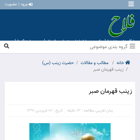
ورود | عضویت
پایگاه نشر و تبلیغ قرآن کریم و معارف اهل بیت علیهم السلام [ موسسه فرهنگی قرآن و
عترت منهاج عشق آباد ]
گروه بندی موضوعی
خانه
مطالب و مقالات
حضرت زينب (س)
زینب قهرمان صبر
زینب قهرمان صبر
زمان تقریبی مطالعه : 13 دقیقه
تاریخ : 07 فروردین 1391