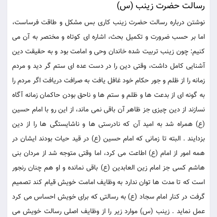
رسالت حضرت زینب (س)
نوشتن درباره رسالت حضرت زینب کاری بس مشکل و طاقت فرساست،
اما بر حسب ضرورت و تکمیل بحث، اشاره ای کوتاه و مختصر به آن می
کنیم: چون زینب تربیت شده خاندان وحی و امامت بود و به حقیقت دین
آشنایی کامل داشت، وقتی دین را در دست عده ای ستم گر دید و مردم
زمانه را از ظلم و جور حکام خود غافل یافت به صرافت دریافت اگر مردم را
به گونه ای از بدعت ها و ظلم و ستم ها و ناحق بودن حاکمان زمانه آگاه
نسازند از دین چیزی جز ظاهر آن باقی نمی ماند، از این رو با امام حسین
(ع) همراه شد به امید آن که نادرستی ها و ناشایستگی ها را از دین
بزدایند . البته تا زمانی که امام حسین (ع) در قید حیات بودند ایشان در
همه امور از امام (ع) اطاعت می کرد، اما وقتی متوجه شد از مردان بنی
هاشم کسی جز امام زین العابدین (ع) باقی نمانده و او هم چنان رنجور
است که تا مدت ها توان ندارد به وظایف امامت خویش قیام کند تصمیم
گرفت در کنار امام سجاد (ع) به رسالتی که برای خویش احساس می کرد
عمل نماید . زینب (س) موارد زیر را از وظایف اصلی رسالت خویش می