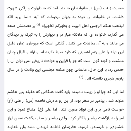
حضرت زینب (س) در خانواده ای به دنیا آمد که به طهارت و پاکی شهرت
داشت، در خانواده ای دیده به جهان بردوخت که آیه «انما یرید الله
(1)
لیذهب عنکم الرجس اهل البیت و یطهرکم تطهیرا»
بر عصمتش صحه
می گذارد، خانواده ای که ملائکه غبار در و دیوارش را به تبرک بر دیدگان
می مالند و به آن مباهات می کنند . گفتنی است که مورخان، زمان دقیق
این تولد را علی رغم اهمیتی که دارد ضبط نکرده اند و آراء و اقوال چنان
متشتت و گونه گون است که جز با قراین و حوادث تاریخی نمی توان آن را
حدس زد، با این حال، عالمانی چون علامه مجلسی این ولادت را در سال
(2)
پنجم هجری دانسته اند .
اما این که چرا او را زینب نامیدند باید گفت هنگامی که عقیله بنی هاشم
متولد شد . پیامبر در سفر بود، از این رو مادرش فاطمه (س) از علی (ع)
خواست نامی برای این نوزاد معین کند . اما علی (ع) امتناع نمود و این
امر را به بازگشت پیامبر واگذار کرد . وقتی پیامبر از سفر برگشت ضمن ابراز
خشنودی و خرسندی فرمود: «فرزندان فاطمه فرزندان منند ولی خداوند