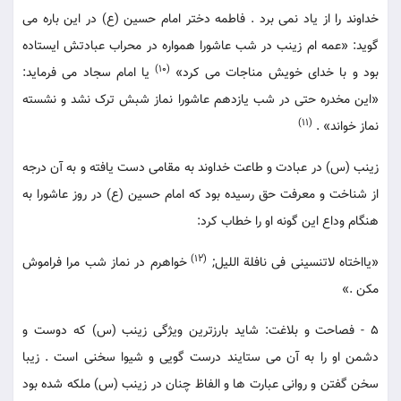
خداوند را از یاد نمی برد . فاطمه دختر امام حسین (ع) در این باره می
گوید: «عمه ام زینب در شب عاشورا همواره در محراب عبادتش ایستاده
(10)
بود و با خدای خویش مناجات می کرد»
یا امام سجاد می فرماید:
«این مخدره حتی در شب یازدهم عاشورا نماز شبش ترک نشد و نشسته
(11)
نماز خواند» .
زینب (س) در عبادت و طاعت خداوند به مقامی دست یافته و به آن درجه
از شناخت و معرفت حق رسیده بود که امام حسین (ع) در روز عاشورا به
هنگام وداع این گونه او را خطاب کرد:
(12)
«یااختاه لاتنسینی فی نافلة اللیل;
خواهرم در نماز شب مرا فراموش
مکن .»
5 - فصاحت و بلاغت: شاید بارزترین ویژگی زینب (س) که دوست و
دشمن او را به آن می ستایند درست گویی و شیوا سخنی است . زیبا
سخن گفتن و روانی عبارت ها و الفاظ چنان در زینب (س) ملکه شده بود