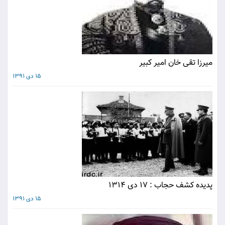
ميرزا تقى خان امير كبير
15 دی 1391
پديده كشف حجاب : 17 دى 1314
15 دی 1391