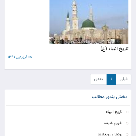
تاريخ انبياء (ع)
08 فروردین 1391
قبلی
۱
بعدی
بخش بندی مطالب
تاريخ انبياء
تقويم شيعه
روزها و رويدادها