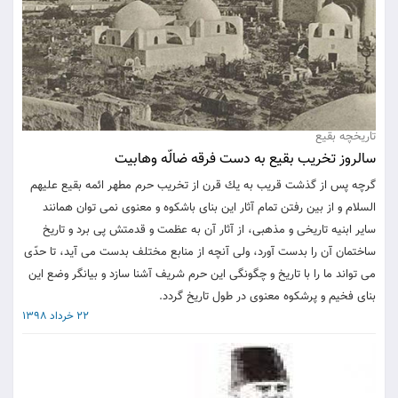
تاریخچه بقیع
سالروز تخریب بقیع به دست فرقه ضالّه وهابیت
گرچه پس از گذشت قريب به يك قرن از تخريب حرم مطهر ائمه بقيع‌ علیهم
السلام و از بين رفتن تمام آثار اين بناى باشكوه و معنوى نمى توان همانند
ساير ابنيه تاريخى و مذهبى، از آثار آن به عظمت و قدمتش پى برد و تاريخ
ساختمان آن را بدست آورد، ولى آنچه از منابع مختلف بدست مى آيد، تا حدّى
مى تواند ما را با تاريخ و چگونگى اين حرم شريف آشنا سازد و بيانگر وضع اين
بناى فخيم و پرشكوه معنوى در طول تاريخ گردد.
22 خرداد 1398