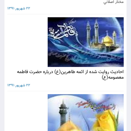
مختار اصلاني
22 شهریور 1391
احاديث روايت شده از ائمه طاهرين(ع) درباره حضرت فاطمه
معصومه(ع)
22 شهریور 1391