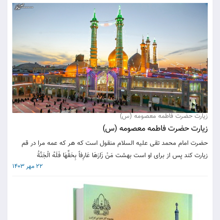
زیارت حضرت فاطمه معصومه (س)
زیارت حضرت فاطمه معصومه (س)
حضرت امام محمد تقى عليه السلام منقول است كه هر كه عمه مرا در قم
زيارت كند پس از براى او است بهشت مَنْ زَارَهَا عَارِفاً بِحَقِّهَا فَلَهُ الْجَنَّةُ
22 مهر 1403