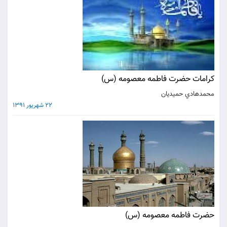
کرامات حضرت فاطمه معصومه (س)
محمدهادي حميديان
22 شهریور 1391
حضرت فاطمه معصومه (س)