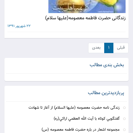
زندگانى حضرت فاطمه معصومه(عليها سلام)
22 شهریور 1391
قبلی
۱
بعدی
بخش بندی مطالب
پربازدیدترین مطالب
زندگى نامه حضرت معصومه (عليها السلام) از آغاز تا شهادت‏
گفتگويي كوتاه با آيت الله العظمي اراكي(ره)
مجموعه اشعار در باره حضرت فاطمه معصومه (س)