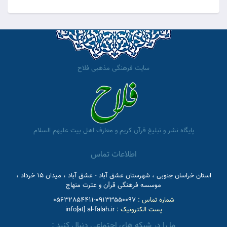
سایت فرهنگی مذهبی فلاح
پایگاه نشر و تبلیغ قرآن کریم و معارف اهل بیت علیهم السلام
اطلاعات تماس
استان خراسان جنوبی ، شهرستان عشق آباد - عشق آباد ، میدان 15 خرداد ،
موسسه فرهنگی قرآن و عترت منهاج
شماره تماس :
09133550097-05632854411
پست الکترونیک :
info[at] al-falah.ir
ما را در شبکه های اجتماعی دنبال کنید :