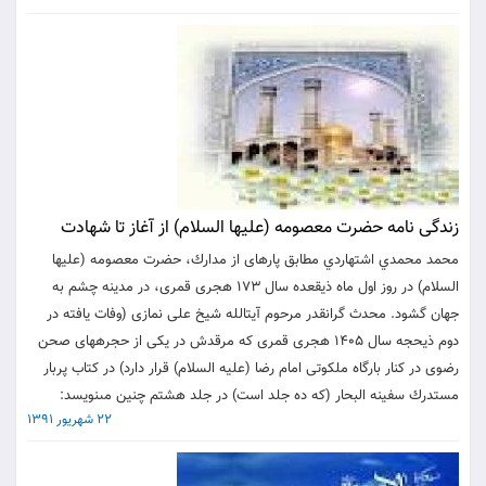
زندگى نامه حضرت معصومه (عليها السلام) از آغاز تا شهادت‏
محمد محمدي اشتهاردي مطابق پاره‏اى از مدارك، حضرت معصومه (عليها
السلام) در روز اول ماه ذيقعده سال 173 هجرى قمرى، در مدينه چشم به
جهان گشود. محدث گرانقدر مرحوم آيت‏الله شيخ على نمازى (وفات يافته در
دوم ذيحجه سال 1405 هجرى قمرى كه مرقدش در يكى از حجره‏هاى صحن
رضوى در كنار بارگاه ملكوتى امام رضا (عليه السلام) قرار دارد) در كتاب پربار
مستدرك سفينه البحار (كه ده جلد است) در جلد هشتم چنين مى‏نويسد:
22 شهریور 1391