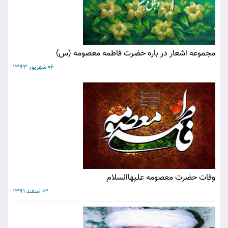
مجموعه اشعار در باره حضرت فاطمه معصومه (س)
06 شهریور 1393
وفات حضرت معصومه علیهاالسلام
02 اسفند 1391