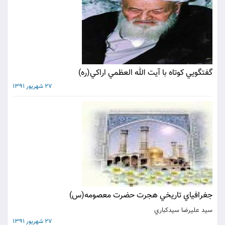
گفتگويي كوتاه با آيت الله العظمي اراكي(ره)
27 شهریور 1391
جغرافياي تاريخي هجرت حضرت معصومه(س)
سيد عليرضا سيدكباري
27 شهریور 1391