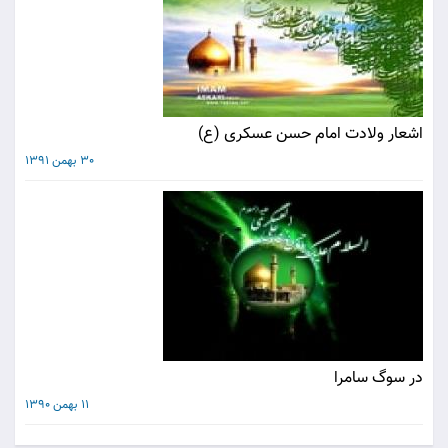
اشعار ولادت امام حسن عسکری (ع)
30 بهمن 1391
در سوگ سامرا
11 بهمن 1390