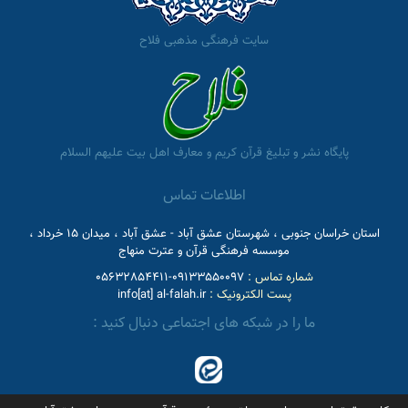
سایت فرهنگی مذهبی فلاح
پایگاه نشر و تبلیغ قرآن کریم و معارف اهل بیت علیهم السلام
اطلاعات تماس
استان خراسان جنوبی ، شهرستان عشق آباد - عشق آباد ، میدان 15 خرداد ،
موسسه فرهنگی قرآن و عترت منهاج
شماره تماس :
09133550097-05632854411
پست الکترونیک :
info[at] al-falah.ir
ما را در شبکه های اجتماعی دنبال کنید :