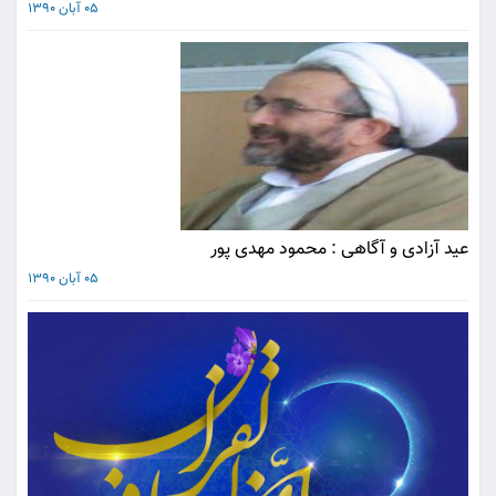
05 آبان 1390
عید آزادی و آگاهی : محمود مهدی پور
05 آبان 1390