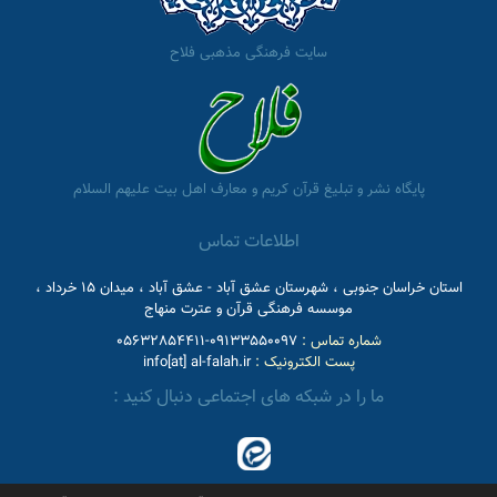
سایت فرهنگی مذهبی فلاح
پایگاه نشر و تبلیغ قرآن کریم و معارف اهل بیت علیهم السلام
اطلاعات تماس
استان خراسان جنوبی ، شهرستان عشق آباد - عشق آباد ، میدان 15 خرداد ،
موسسه فرهنگی قرآن و عترت منهاج
شماره تماس :
09133550097-05632854411
پست الکترونیک :
info[at] al-falah.ir
ما را در شبکه های اجتماعی دنبال کنید :