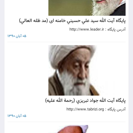
پايگاه آيت الله سيد علي حسيني خامنه ای (مد ظله العالي)
آدرس پايگاه : http://www.leader.ir
05 آبان 1390
پايگاه آيت الله جواد تبريزي (رحمة الله علیه)
آدرس پايگاه : http://www.tabrizi.org
05 آبان 1390