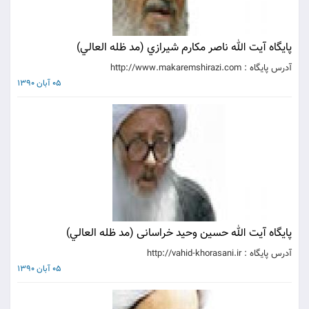
پايگاه آيت الله ناصر مکارم شيرازي (مد ظله العالي‌)
آدرس پايگاه : http://www.makaremshirazi.com
05 آبان 1390
پايگاه آيت الله حسین وحید خراسانی (مد ظله العالي)
آدرس پايگاه : http://vahid-khorasani.ir
05 آبان 1390