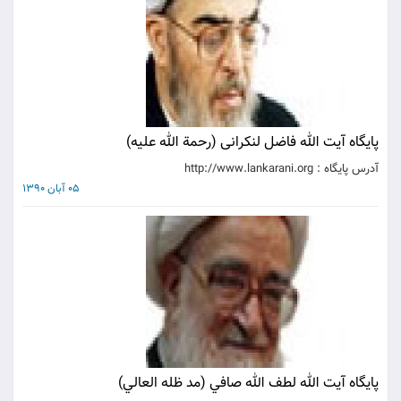
پايگاه آيت الله فاضل لنکرانی (رحمة الله علیه)
آدرس پايگاه : http://www.lankarani.org
05 آبان 1390
پايگاه آيت الله لطف الله صافي (مد ظله العالي‌)