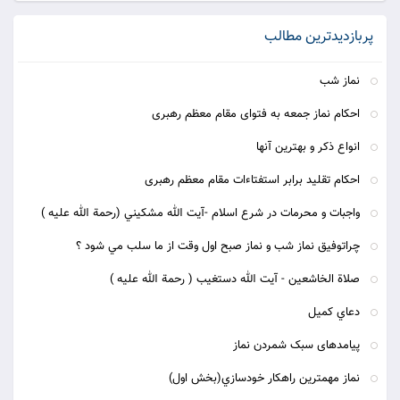
پربازدیدترین مطالب
نماز شب
احکام نماز جمعه به فتوای مقام معظم رهبری
انواع ذکر و بهترین آنها
احکام تقلید برابر استفتاءات مقام معظم رهبری
واجبات و محرمات در شرع اسلام -آيت الله مشكيني (رحمة الله عليه )
چراتوفيق نماز شب و نماز صبح اول وقت از ما سلب مي شود ؟
صلاة الخاشعين - آيت الله دستغيب ( رحمة الله عليه )
دعاي كميل
پیامدهای سبک شمردن نماز
نماز مهمترين راهكار خودسازي(بخش اول)