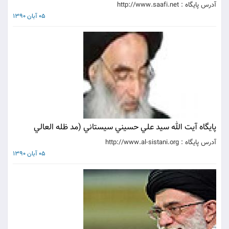
آدرس پايگاه : http://www.saafi.net
05 آبان 1390
پايگاه آيت الله سيد علي حسيني سيستاني (مد ظله العالي
آدرس پايگاه : http://www.al-sistani.org
05 آبان 1390