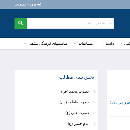
ورود | عضویت
امی
داستان
مسابقات
مناسبتهای فرهنگی مذهبی
بخش بندی مطالب
حضرت محمد (ص)
حضرت فاطمه (س)
حضرت علی (ع)
امام حسن (ع)