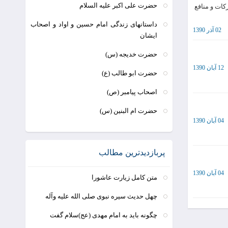
حضرت علی اکبر علیه السلام
کات و منافع
داستانهای زندگی امام حسین و اواد و اصحاب
02 آذر 1390
ایشان
حضرت خدیجه (س)
12 آبان 1390
حضرت ابو طالب (ع)
اصحاب پیامبر (ص)
حضرت ام البنین (س)
04 آبان 1390
پربازدیدترین مطالب
04 آبان 1390
متن کامل زیارت عاشورا
چهل حدیث سیره نبوی صلی الله علیه وآله
چگونه باید به امام مهدی (عج)سلام گفت