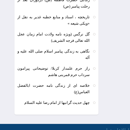
رحلت پیامبر (ص)
تاریخچه ، اسناد و منابع خطبه غدیر به نقل از
«ویکی شیعه »
گل نرگس (ویژه نامه ولادت امام زمان عجل
الله تعالی فرجه الشریف)
نگاهی به زندگی پیامبر اسلام صلی الله علیه و
آله
راز حرم علمدار کربلا/ توضیحاتی پیرامون
سرداب حرم قمربنی هاشم
خلاصه ای از زندگی نامه حضرت ابالفضل
العباس(ع)
چهل حدیث گرانبها از امام رضا علیه السلام