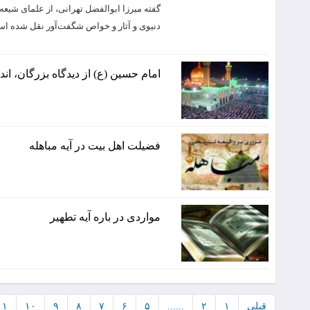
گفته میرزا ابوالفضل تهرانی، از علمای شیعه
دنیوی و آثار و خواص شگفت‌آور نقل شده 
امام حسین (ع) از دیدگاه بزرگان، ا
فضیلت اهل بیت در آیه مباهله
مواردی در باره آیه تطهیر
قبلی
۱
۲
......
۵
۶
۷
۸
۹
۱۰
۱۱