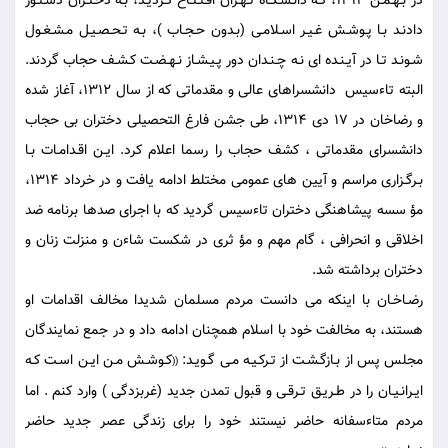
در بـهـمـن 1313، كـه دانـشـگـاه تـهـران افـتـتـاح گـرديـد، بـه دخـتـران دسـتـور
دادنـد بـا پـوشـش غـيـر اسـلامـى (بـدون حـجـاب )، بـه تـحـصـيـل مـشـغـول
شـونـد تـا در آيـنـده اى نـه چـنـدان دور پـيـشـاز نـهـضـت كـشـف حجاب گردند.
البته تاءسيس ‍ دانشسراهاى عالى و مقدماتى كه از سال 1312، آغاز شده
و رضاخان در 17 دى 1314، طى جشن فارغ التحصيلى دختران بى حجاب
دانشسراى مقدماتى ، كشف حجاب را رسما اعلام كرد. ايـن اقـدامـات بـا
بـرگـزارى مراسم و آيين هاى عمومى مختلط ادامه يافت و در خرداد 1314،
مؤ سسه پيشاهنگى دختران تاءسيس گرديد كه با اجراى صدها برنامه ضد
اخلاقى و انحرافى ، گام مهم و مؤ ثرى در شكست شاءن و منزلت زنان و
دختران برداشته شد.
رضـاخـان با اينكه مى دانست مردم مسلمان شديدا مخالف اقدامات او
هستند، به مخالفت خود با اسلام همچنان ادامه داد و در جمع نمايندگان
مجلس پس از بـازگـشـت از تـركـيـه مـى گـويـد:
كـوشـش مـن ايـن اسـت كـه
((
ايـرانـيـان را در طـريـق تـرقـى و قبول تمدن جديد (غربزدگى ) وارد كنم . اما
مردم متاءسفانه حاضر نيستند خود را براى زندگى عصر جديد حاضر