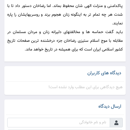
پـاكـدامـنى و منزلت الهى شان محفوظ بماند. اما رضاخان دستور داد تا با
شدت هر چه تمام تر به اينگونه زنان هجوم برند و روسريهايشان را پاره
نمايند.
بـايـد گـفت حماسه ها و مخالفتهاى دليرانه زنان و مردان مسلمان در
مقابله با موج اسلام ستيزى رضاخان جزء درخشنده ترين صفحات تاريخ
كشور اسلامى ايران است كه براى هميشه در تاريخ خواهد ماند.
دیدگاه های کاربران
هیچ دیدگاهی برای این مطلب وارد نشده است!
ارسال دیدگاه