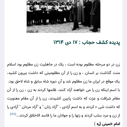
پديده كشف حجاب : 17 دى 1314
زن در دو مـرحله مظلوم بوده است ، يك در جاهليت زن مظلوم بود اسلام
منت گذاشت بر انسان ، و زن را از آن مظلوميتى كه داشت بيرون كشيد،
يك موقع در ايران ما زن مظلوم شد و آن دوره شاه سابق و شاه لاحق بود.
با اسم اينكه زن را مى خواهند آزاد كنند، ظلمها كردند به زن ، زن را از آن
مقام شرافت و عزت كه داشت پايين كشيدند، زن را از آن مقام معنويت
كه داشت شى ء كردند و به اسم آزادى ، "آزاد زنان " و "آزاد مردان " آزادى را
(161)
از زن و مرد سلب كردند و زنها را و جوانان ما را فاسد الاخلاق كردند...
امام خمينى (ره
)