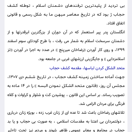
بـى تـرديـد از پـليـدتـريـن تـرفـنـدهـاى دشـمـنـان اسـلام ، تـوطـئه كـشـف
حـجـاب ژ بـود كـه در تـاريـخ مـعـاصـر مـيـهـن مـا بـه شكل رسمى و قانونى
اتفاق افتاد.
انگلستان پدر پير استعمار كه در آن دوران از بزرگترين ابرقدرتها و از
دشمنان سرسخت اسلام به شمار مى رفت ، با طرح كودتاى سوم اسفند
1299، و روى كار آوردن
رضاخان ميرپنج
در صدد به اجرا در آوردن
تز
((
))
((
اسلامزدايى
و جايگزينى ارزشهاى غربى در جامعه بود.
))
متحد الشكل كردن لباسها، مقدمه كشف حجاب
جـهـت آمـاده سـاخـتـن زمـيـنـه كـشـف حـجـاب ، در تـاريـخ شـشـم دى 1307،
مـجـلس آن روز،
قـانـون مـتـحـد الشـكـل نـمـودن البـسـه
را در 14 مـاده به
))
((
تصويب رساند. بر اساس اين قانون ، پوشيدن كت و شلوار و كراوات و كلاه
فرنگى براى مردان الزامى شد.
تلاشهاى رضاخان باعث شد تا عده اى از زنان غرب زده ، بويژه زنان دربارى
، دولتمردان بى اعتنا به مقدسات اسلامى ، به صورت بى حجاب و يا بد
حجاب در مجامع و معابر عمومى ظاهر شوند و مردم نيز تحت تاءثير