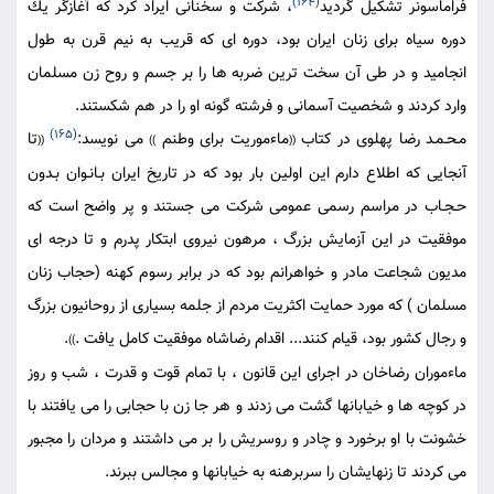
(164)
فراماسونر تشكيل گرديد
، شركت و سخنانى ايراد كرد كه آغازگر يك
دوره سياه براى زنان ايران بود، دوره اى كه قريب به نيم قرن به طول
انجاميد و در طى آن سخت ترين ضربه ها را بر جسم و روح زن مسلمان
وارد كردند و شخصيت آسمانى و فرشته گونه او را در هم شكستند.
(165)
مـحـمـد رضا پهلوى در كتاب
ماءموريت براى وطنم
مى نويسد:
تا
((
))
((
آنجايى كه اطلاع دارم اين اولين بار بود كه در تاريخ ايران بـانـوان بـدون
حـجـاب در مراسم رسمى عمومى شركت مى جستند و پر واضح است كه
موفقيت در اين آزمايش بزرگ ، مرهون نيروى ابتكار پدرم و تا درجه اى
مديون شجاعت مادر و خواهرانم بود كه در برابر رسوم كهنه (حجاب زنان
مسلمان ) كه مورد حمايت اكثريت مردم از جلمه بسيارى از روحانيون بزرگ
و رجال كشور بود، قيام كنند... اقدام رضاشاه موفقيت كامل يافت .
.
))
ماءموران رضاخان در اجراى اين قانون ، با تمام قوت و قدرت ، شب و روز
در كوچه ها و خيابانها گشت مى زدند و هر جا زن با حجابى را مى يافتند با
خشونت با او برخورد و چادر و روسريش را بر مى داشتند و مردان را مجبور
مى كردند تا زنهايشان را سربرهنه به خيابانها و مجالس ببرند.