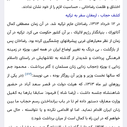
اختناق و ظلمت رضاخانى ، حساسيت لازم را از خود نشان ندادند.
كشف حجاب ، ارمغان سفر به تركيه
در 12 خـرداد 1313، رضـاخان عازم تركيه شد. در آن زمان مصطفى كمال
آتاتورك ، بنيانگذار رژيم لائيك ، بر آن كشور حكومت مى كرد. تركيه در آن
زمان از نظر معيارهاى غربى پيشرفتهاى چشمگيرى كرده بود. رضاخان پس
‍ از بازگشت ، بى درنگ به تغيير اوضاع ايران در همه امور، بويژه در زمـيـنـه
فـرهـنـگى پرداخت و شديدتر از گذشته به تلاشهايش در راستاى
اسلام
((
زدايى
بويژه
حجاب زدايى زنان مسلمان
گام بـرداشـت . مـحـمـود جـم
))
((
))
(162)
كه سالها نخست وزير و وزير آن روزگار بوده ، مى نويسد:
در يكى از
((
روزهاى تير ماه 1313، كه هيئت دولت در قـصـر سـعـد آبـاد در حـضـور
شـاهـنـشـاه جـلسـه داشـت ، (رضـا شـاه ) فـرمـود: سـابـقـا بـارهـا بـه كـفـيـل
وزارت مـعـارف دسـتـور داده ام تـا در بـاب بـرانـداخـتـن رسـم حـجـاب مـا بـيـن
زنـان ايـران اقـدام نـمـايـد. امـا او اقـدامـى نكرده و يا نتوانسته ، حال مى
خواهم كه در اين راه با كمال است از ميان برداشت شود.
))