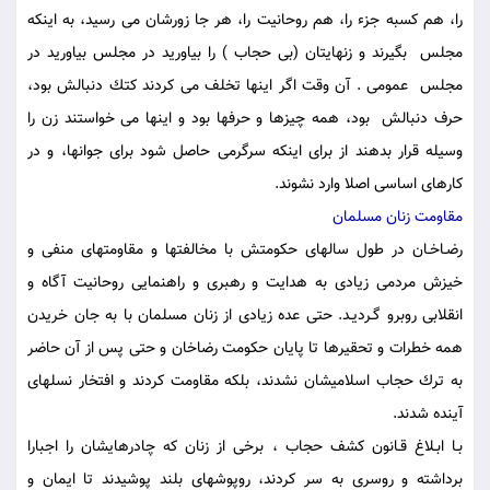
را، هم كسبه جزء را، هم روحانيت را، هر جا زورشان مى رسيد، به اينكه
مجلس ‍ بگيرند و زنهايتان (بى حجاب ) را بياوريد در مجلس بياوريد در
مجلس ‍ عمومى . آن وقت اگر اينها تخلف مى كردند كتك دنبالش بود،
حرف دنبالش ‍ بود، همه چيزها و حرفها بود و اينها مى خواستند زن را
وسيله قرار بدهند از براى اينكه سرگرمى حاصل شود براى جوانها، و در
كارهاى اساسى اصلا وارد نشوند.
مقاومت زنان مسلمان
رضـاخـان در طول سالهاى حكومتش با مخالفتها و مقاومتهاى منفى و
خيزش مردمى زيادى به هدايت و رهبرى و راهنمايى روحانيت آگاه و
انقلابى روبرو گـرديـد. حتى عده زيادى از زنان مسلمان با به جان خريدن
همه خطرات و تحقيرها تا پايان حكومت رضاخان و حتى پس از آن حاضر
به ترك حجاب اسلاميشان نشدند، بلكه مقاومت كردند و افتخار نسلهاى
آينده شدند.
بـا ابـلاغ قـانون كشف حجاب ، برخى از زنان كه چادرهايشان را اجبارا
برداشته و روسرى به سر كردند، روپوشهاى بلند پوشيدند تا ايمان و