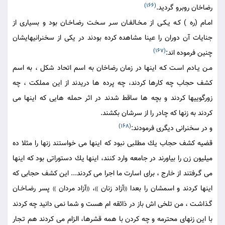
(166)
رضاخان روبرو گرديد.
امـام (ره ) كـه يـكـى از مـخـالفـان سـر سـخـت رضـاخـان بود و بسيارى از
جنايات آن دوران را عينا مشاهده كرده بودند در يكى از سخنرانيهايشان
(167)
چنين فرموده اند:
مـن يـادم اسـت كـه اينها در زمان رضاخان به اسم اتحاد شكل ، به اسم
كشف حجاب چه كارها كردند، چه پرده ها دريدند از اين مملكت ، چه
زورگوييها كردند و بچه ها ساقط شدند در اثر حمله هايى كه اينها مى
كردند به زنها كه چادر را از سرشان بكشند.
(168)
و در سخنرانى ديگرى فرمودند:
قضيه كشف حجاب يك مطلبى نبود كه اينها مى خواستند زنها را مثلا ده
ميليون زن را بياورند در جامعه وارد كنند، اينها يك دستوراتى بود كه اينها
مى گـرفتند از خارج ، براى اسارت ما اجرا مى كردند... اين كشف حجابى كه
اينها كردند و اسمشان را بعدا
آزاد زنان
،
آزاد مردان
پسر رضـاخـان
))
((
))
((
گـذاشـت ، من تلخى اش باز در ذائقه ام هست و شما نمى دانيد چه كردند
با اين زنهاى محترمه و چه كردن با همه قشرها، الزام مى كردند هم تـجار