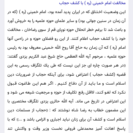
مخالفت امام خمينى (ره ) با كشف حجاب
ايـن وضـعـيـت اخـتناق كه در ايران پديد آمده بود، امام خمينى (ره ) (كه در
آن زمان در سنين جوانى بود) و ساير علماى حوزه علميه را به خروش آورد
و باعث شد تا برغم خطر انحلال حوزه نوپاى قم از سوى رضاخان ، مخالفت
خود را با كشف حجاب اعلام كنند. از اين رو فضلاى حوزه و در راءس آنها
امـام (ره ) كـه آن زمـان بـه حـاج آقـا روح الله خـمينى معروف بود به رئيس
حوزه علميه ، مرحوم آيه الله العظمى حاج شيخ عبد الكريم يزدى گفتند:
در هـر صـورت چاره اى جز اين نيست كه طى يك تلگراف رسمى به اين
((
قضيه (كشف حجاب ) اعتراض شود، براى آينكه حجاب از ضروريات دين
اسـلام اسـت و مـا بـايـد از آن دفـاع كـنـيـم . اگـر هـم ايـن طـاغـوت قـبـول
نـكـرد كـه لغـو كـنـد، لااقـل رفـع تكليف از حوزه و مرجعيت شيعه مى شود و
اين اعتراض در تاريخ مى ماند. آيه الله حائرى يزدى تلگراف مختصرى با
اين مضمون خطاب بـه رضـا شـاه نـوشتند كه :
حجاب از مسلمات دين
((
اسلام است و كشف آن براى زنان نبايد اجبارى و الزامى باشد و ...
كه با
))
پاسخ اهانت آميز محمدعلى فروغى نخست وزير وقت و واكنش تند