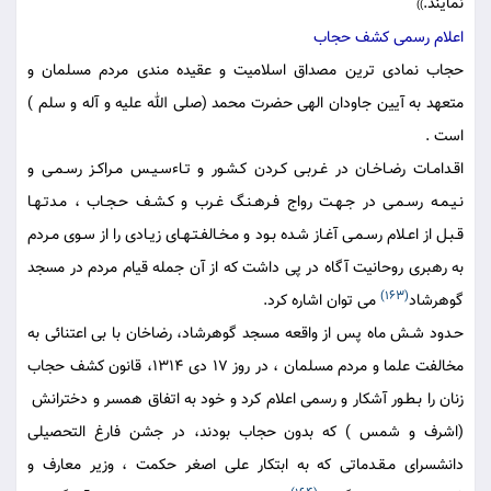
نمايند.
))
اعلام رسمى كشف حجاب
حجاب نمادى ترين مصداق اسلاميت و عقيده مندى مردم مسلمان و
متعهد به آيين جاودان الهى حضرت محمد (صلى الله عليه و آله و سلم )
است .
اقـدامـات رضـاخـان در غـربـى كـردن كـشـور و تـاءسـيـس مـراكـز رسـمـى و
نـيـمـه رسـمـى در جـهـت رواج فـرهـنـگ غـرب و كـشـف حـجـاب ، مـدتـهـا
قـبـل از اعـلام رسـمـى آغـاز شـده بـود و مـخـالفـتـهـاى زيـادى را از سـوى مـردم
به رهبرى روحانيت آگاه در پى داشت كه از آن جمله قيام مردم در مسجد
(163)
گوهرشاد
مى توان اشاره كرد.
حـدود شـش ماه پس از واقعه مسجد گوهرشاد، رضاخان با بى اعتنائى به
مخالفت علما و مردم مسلمان ، در روز 17 دى 1314، قانون كشف حجاب
زنان را بـطـور آشكار و رسمى اعلام كرد و خود به اتفاق همسر و دخترانش ‍
(اشرف و شمس ) كه بدون حجاب بودند، در جشن فارغ التحصيلى
دانشسراى مـقـدماتى كه به ابتكار على اصغر حكمت ، وزير معارف و