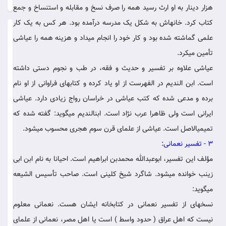
هزار دینار به او ارث رسید همه را صرف نسخ و مقابله و استنساخ و جمع
کتاب کرد. خانه‏اش به شکل یک مدرسه درآمده بود. هر کس‏ به یک کار
ار
علمی گماشته شده بود و کار خود را انجام می‏داد و هزینه همه را عیاشی
دی
تأمین‏ می‏کرد.
عیاشی علاوه بر تفسیر و حدیث و فقه، در طب و نجوم دستی داشته‏
است. ابن الندیم در الفهرست از او یاد کرده و کتابهای فراوانی از او نام
برده و مدعی شده که کتب عیاشی در خراسان رواج زیادی دارد. عیاشی‏
ایرانی است ولی ظاهرا عرب نژاد است. ابن‏الندیم می‏گوید: گفته شده که‏
تمیمی‏الاصل است. عیاشی از علمای قرن سوم هجری محسوب می‏شود.
3 - تفسیر نعمانی
:
مؤلف این تفسیر، ابوعبدالله محمدبن ابراهیم است‏. احیانا به نام ابن ابی
زینب خوانده می‏شود. شاگرد شیخ کلینی است. صاحب تأسیس الشیعه
می‏گوید:
نسخه‏ای از تفسیر نعمانی در کتابخانه ایشان‏ هست. نعمانی معلوم
نیست که اهل عراق ( حدود واسط ) است یا اهل مصر، نعمانی از علمای