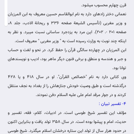
قرن چهارم محسوب می‏شود.
نعمانی دختر زاده‏ای دارد به نام ابوالقاسم حسین معروف به ابن المرزبان
ث
و وزیر مغربی (تأسیس الشیعة صفحه 336 و ریحانة الادب، جلد 8،
صفحه 201 -. 202). این مرد به یزدجرد ساسانی نسبت می‏برد. و نظر به‏
اینکه چند نوبت به وزارت رسیده است به " وزیر مغربی " معروف است.
ابن المرزبان در چهارده سالگی قرآن را حفظ کرد. در نحو و لغت و حساب
و جبر و هندسه و منطق و برخی فنون دیگر ماهر بود، ادیب و نویسنده‏ای
توانا بود.
وی کتابی دارد به نام "خصائص القرآن". او در سال 418 و یا 428
درگذشته است و طبق وصیت خودش جنازه‏اش را از بغداد به نجف منتقل‏
کردند و در جوار مرقد امام علی علیه السلام دفن نمودند.
4- تفسیر تبیان
:
مؤلف این تفسیر شیخ طوسی است. در ادبیات، کلام، فقه، تفسیر و
حدیث، امام و پیشوا بوده است. در سال 358 تولد یافت و بنابراین اکنون
در حدود هزار سال از تولد این ستاره درخشان اسلام می‏گذرد. شیخ طوسی