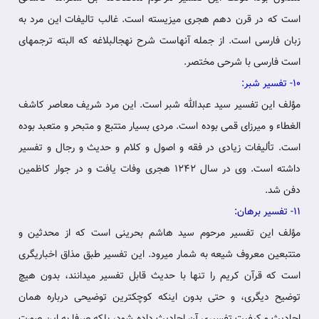
است که‏ در قرن دهم هجری می‏زیسته است. غالب تالیفات این مرد به
زبان فارسی‏ است. از جمله آنهاست شرح نهج‏البلاغه که البته ترجمه‏ای
است فارسی با شرحی مختصر.
10- تفسیر شبر:
مؤلف این تفسیر سید عبدالله شبر است. این مرد شریف معاصر کاشف
الغطاء و میرزای قمی بوده است. مردی بسیار متتبع و متبحر و متعبد بوده
است. تألیفات زیادی در فقه و اصول و کلام و حدیث و رجال و تفسیر
داشته است. وی در سال 1242 هجری وفات یافت و در جوار کاظمین
دفن شد.
11- تفسیر برهان:
مؤلف این تفسیر مرحوم سید هاشم بحرینی است که از محدثین و
متتبعین معروف شیعه به شمار می‏رود. این تفسیر طبق مذاق‏ اخباریگری
است که قرآن کریم را تنها با حدیث قابل تفسیر می‏دانند، بدون هیچ‏
توضیح دیگری، و حتی بدون اینکه کوچکترین توضیحی درباره همان