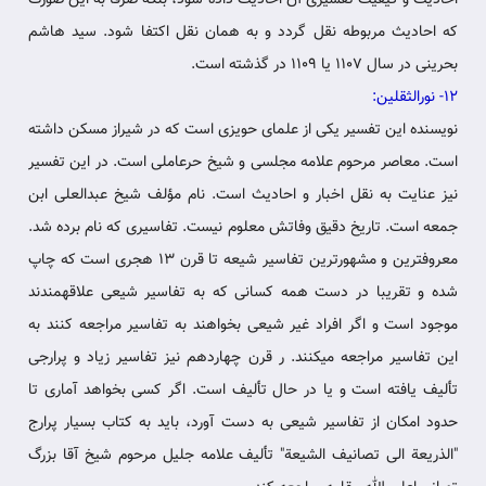
احادیث و کیفیت تفسیری آن احادیث داده شود، بلکه صرفا به این صورت
که احادیث‏ مربوطه نقل گردد و به همان نقل اکتفا شود. سید هاشم
بحرینی در سال 1107 یا 1109 در گذشته است.
12- نورالثقلین:
نویسنده این تفسیر یکی از علمای حویزی است که در شیراز مسکن داشته
است. معاصر مرحوم علامه مجلسی و شیخ حرعاملی است. در این‏ تفسیر
نیز عنایت به نقل اخبار و احادیث است. نام مؤلف شیخ عبدالعلی‏ ابن
جمعه است. تاریخ دقیق وفاتش معلوم نیست. تفاسیری که نام برده شد.
معروفترین و مشهورترین تفاسیر شیعه تا قرن 13 هجری است که چاپ
شده و تقریبا در دست همه کسانی که به تفاسیر شیعی‏ علاقه‏مندند
موجود است و اگر افراد غیر شیعی بخواهند به تفاسیر مراجعه کنند به
این‏ تفاسیر مراجعه می‏کنند. ر قرن چهاردهم نیز تفاسیر زیاد و پرارجی
تألیف‏ یافته است و یا در حال تألیف است. اگر کسی بخواهد آماری تا
حدود امکان از تفاسیر شیعی به دست آورد، باید به کتاب بسیار پرارج
"الذریعة الی تصانیف الشیعة" تألیف علامه‏ جلیل مرحوم شیخ آقا بزرگ