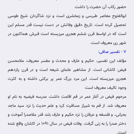
حضور رکاب آن حضرت را داشت.
ابوالفتوح معاصر طبرسی و زمخشری است و نزد شاگردان شیخ طوسی
تحصیل‏ کرده است. تاریخ دقیق وفاتش در دست نیست قدر مسلم این
است که در اواسط قرن ششم هجری می‏زیسته است قبرش هم‏اکنون در
شهر ری معروف است.
7 - تفسیر صافی:
مؤلف این تفسیر، حکیم و عارف و محدث و مفسر معروف، ملامحسن
فیض کاشانی است. از مشاهیر علمای شیعه است و در قرن‏ یازدهم
هجری می‏زیسته است. این مرد بزرگ عمر پر برکتی داشته و به کثرت‏
وجود تالیف معروف است
مرحوم فیض در آغاز عمر در قم اقامت داشت. مدرسه فیضیه به نام او
معروف شد. از قم به شیراز مسافرت کرد و علم حدیث را نزد سید ماجد
بحرانی، و فلسفه و عرفان را نزد حکیم و عارف بلند قدر ملاصدرا‏ آموخت و
دختر صدرا را به زنی گرفت. وفات فیض در سال 1091 در کاشان‏ واقع شده
است.