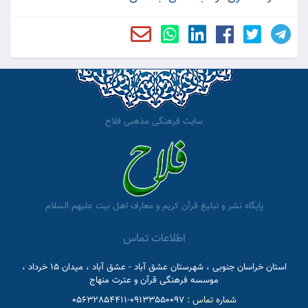
سایت فرهنگی مذهبی فلاح
پایگاه نشر و تبلیغ قرآن کریم و معارف اهل بیت علیهم السلام
اطلاعات تماس
استان خراسان جنوبی ، شهرستان عشق آباد - عشق آباد ، میدان 15 خرداد ،
موسسه فرهنگی قرآن و عترت منهاج
شماره تماس :
09133550097-05632854411