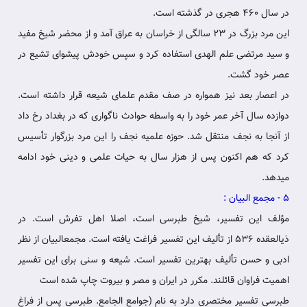
در سال 460 هجری در گذشته است.
این مرد بزرگ در 23 سالگی از خراسان به عراق آمد و از محضر شیخ مفید
و سید مرتضی علم الهدی استفاده کرد و سپس خودش پیشوای‏ تشیع در
عصر خود گشت.
در اعصار بعد نیز همواره در صف مقدم علمای شیعه‏ قرار داشته است.
دوازده سال آخر عمر خود را به واسطه حوادث ناگواری که‏ در بغداد رخ داد
از آنجا به نجف منتقل شد. حوزه علمیه نجف را این مرد بزرگوار تأسیس
کرد که هم اکنون پس از هزار سال به حیات علمی و دینی‏ خود ادامه
می‏دهد.
5 - مجمع البیان
:
مؤلف این تفسیر، شیخ طبرسی است، اصلا اهل‏ تفرش است. در
ذی‏العقده 536 از تألیف این تفسیر فراغت یافته است. مجمع‏البیان از نظر
ادبی و حسن تألیف بهترین تفسیر است. شیعه و سنی‏ برای این تفسیر
اهمیت فراوان قائلند. مکرر در ایران و مصر و بیروت‏ چاپ شده است
طبرسی تفسیر مختصری دارد به نام (جوامع الجامع. طبرسی‏ پس از فراغ