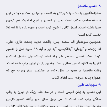
8 -تفسیر ملاصدرا
صدرالمتألهین یا ملاصدرا شهرتش به فلسفه و عرفان‏ است و خود در این
فلسفه صاحب مکتب است. ولی در تفسیر و شرح احادیث‏ هم تبحری
بسزا داشته است. اصول کافی را شرح کرده است و سوره بقره را تا آیه 65
تفسیر کرده است.
همچنین سوره‏های الم سجده، یس، واقعه، حدید، جمعه، طارق، اعلی،
اذا زلزلت، و آیه‏های: آیةالکرسی، آیه نور و آیه 88 سوره نمل را تفسیر
کرده است. تفسیر ملاصدرا هر چند تمام‏ نیست، ولی مفصل است و
تقریبا به اندازه تفسیر صافی است چندین بار در ایران چاپ شده است.
وفات ملاصدرا در بصره در سال 1050 در هفتمین‏ سفر وی به حج که
همواره پیاده می‏رفته است اتفاق افتاد.
9- منهج‏الصادقین:
این تفسیر به زبان فارسی است و در سه جلد بزرگ در تبریز به چاپ
سنگی چاپ شده است. تا سی چهل سال اخیر یگانه تفسیر فارسی‏
متداول بود. مؤلف این تفسیر مرحوم ملافتح‏الله بن شکرالله کاشانی