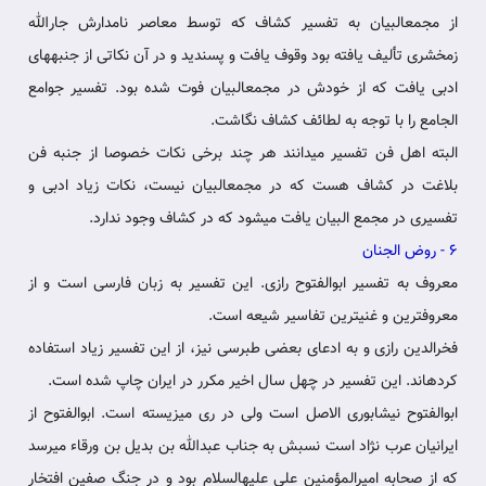
از مجمع‏البیان به تفسیر کشاف که توسط معاصر نامدارش‏ جارالله
زمخشری تألیف یافته بود وقوف یافت و پسندید و در آن نکاتی از جنبه‏های
ادبی یافت که از خودش در مجمع‏البیان فوت شده بود. تفسیر جوامع
الجامع را با توجه به لطائف کشاف نگاشت.
البته اهل فن تفسیر می‏دانند هر چند برخی نکات خصوصا از جنبه فن
بلاغت‏ در کشاف هست که در مجمع‏البیان نیست، نکات زیاد ادبی و
تفسیری در مجمع البیان یافت می‏شود که در کشاف وجود ندارد.
6 - روض الجنان
معروف به تفسیر ابوالفتوح رازی. این تفسیر به زبان‏ فارسی است و از
معروفترین و غنی‏ترین تفاسیر شیعه است.
فخرالدین رازی و به ادعای بعضی طبرسی نیز، از این تفسیر زیاد استفاده
کرده‏اند. این تفسیر در چهل‏ سال اخیر مکرر در ایران چاپ شده است.
ابوالفتوح نیشابوری الاصل است‏ ولی در ری می‏زیسته است. ابوالفتوح از
ایرانیان عرب نژاد است نسبش به‏ جناب عبدالله بن بدیل بن ورقاء می‏رسد
که از صحابه امیرالمؤمنین علی‏ علیه‏السلام بود و در جنگ صفین افتخار