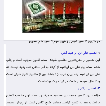
مهمترین تفاسیر شیعی از قرن سوم تا سیزدهم هجری
دی
1
- تفسیر علی بن ابراهیم قمی
:
ها
کا
این تفسیر از معروفترین تفاسیر شیعه‏ است. اکنون موجود است و چاپ
شده است. پدر علی بن ابراهیم از کوفه‏ به قم منتقل شد. بعید نیست که
هی
علی بن ابراهیم یک ایران عرب نژاد باشد. وی از مشایخ شیخ کلینی است
دید
برا
و تا سال سیصد و هفت در قید حیات‏ بوده است.
این
2- تفسیر عیاشی
:
مط
وار
مؤلف این تفسیر محمد بن مسعود سمرقندی است. اول‏ مذهب تسنن
نشد
داشت و بعد به تشیع گرایید. معاصر شیخ کلینی است. از پدرش سیصد
اس