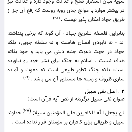
سویه میان استقرار صلح و عدالت وجود دارد و عدالت نیز
در بیشتر موارد با موانع جدی روبه روست که رفع آن جز از
طریق جهاد امکان پذیر نیست
.
(25)
بنابراین فلسفه تشریع جهاد - آن گونه که برخی پنداشته
اند - نه نابودی انسان هاست و نه سلطه جویی، بلکه
جهاد در جهت دعوت جنبه دینی می یابد و خود بذاته
هدف نیست . اسلام به جنگ برای نشر خود رو نیاورده
است، بلکه جنگ تطور طبیعی است که دعوت و آماده
سازی ظروف و زمینه ها مستلزم آن می باشد
.
(26)
2 .
اصل نفی سبیل
عنوان نفی سبیل برگرفته از نص آیه قرآن است
:
(27)
لن یجعل الله للکافرین علی المؤمنین سبیلا
;
خداوند
سبیل و طریقی برای کافران بر مؤمنان قرار نداده است
.