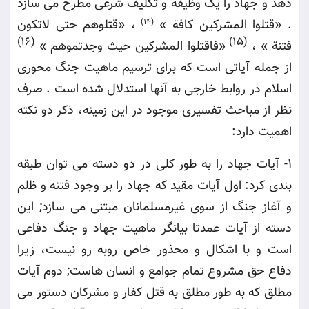
دهد و جهاد را یک وظیفه و تکلیف شرعی مطرح می سازد
. «
قتلوا المشرکین کافة
»
(14)
،
«
قتلوهم حتی لاتکون
(16)
(15)
فتنة
»
،
«
فاقتلوا المشرکین حیث وجدتموهم
»
از جمله آیاتی است که برای ترسیم ماهیت جنگ محوری
اسلام در روابط خارجی به آنها استدلال شده است . صرف
نظر از مباحث تفسیری موجود در این زمینه، ذکر دو نکته
اهمیت دارد
:
1-
آیات جهاد را به طور کلی در دو دسته می توان طبقه
بندی کرد: اول آیات مقید که جهاد را بر وجود فتنه و ظلم
و آغاز جنگ از سوی غیرمسلمانان مبتنی می سازد; این
دسته از آیات عمدتا بیانگر ماهیت جهاد و جنگ دفاعی
است و با اشکال و محذور خاص روبه رو نیست، زیرا
دفاع حق مشروع تمام جوامع و انسان هاست; دوم آیات
مطلق که به طور مطلق به قتل کفار و مشرکان دستور می