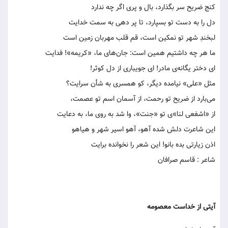
کنج ضریح سر بگذارد، بال و پری اگر چه ندارد
دل را به دست تو بسپارد، تا پر دهی به سمت خدایت
لبخندِ شهر تو نمکین است، قم قلب مهربان زمین است
ما هر چه داشتیم همین است: جان‌های ما، «کریمه»! فدایت
ای دختر یگانه‌ی مادر! ای جویباری از دل کوثر!
مثل «علی» نیامده دیگر، کو همسری به شأن سرایت؟
می‌بارد از ضریح تو رحمت، از آسمان اسم تو عصمت،
از «اشفعی لنا»ی تو «جنت»، وا شد به‌ روی ما، به دعایت
این شاعرت دلش شده آهو، آهو اسیر شهر و هیاهو
اذن زیارتی بده بانو! این شعر را نخوانده برایت
شاعر : قاسم صرافان
آیتی از خداست معصومه