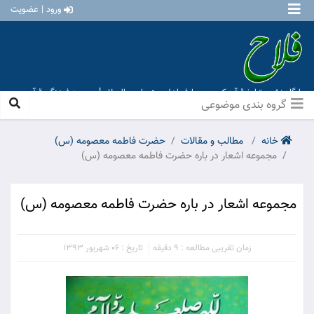
ورود | عضویت
پایگاه نشر و تبلیغ قرآن کریم و معارف اهل بیت علیهم السلام [ موسسه فرهنگی قرآن و
عترت منهاج عشق آباد ]
گروه بندی موضوعی
خانه
مطالب و مقالات
حضرت فاطمه معصومه (س)
مجموعه اشعار در باره حضرت فاطمه معصومه (س)
مجموعه اشعار در باره حضرت فاطمه معصومه (س)
زمان تقریبی مطالعه : 9 دقیقه
تاریخ : 06 شهریور 1393