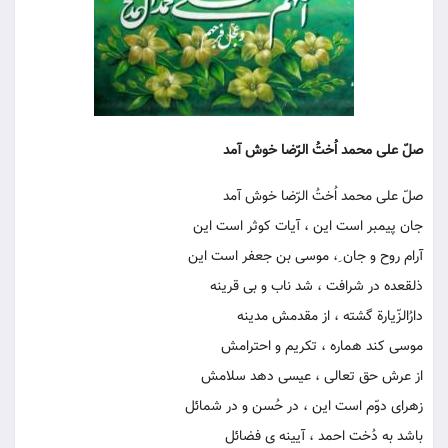
صلّ علی محمد اُختُ الرّضا خوش آمد
صلّ علی محمد اُختُ الرّضا خوش آمد
جان پیمبر است این ، آیات کوثر است این
آرام روح و جان ِ، موسی بن جعفر است این
ذلقعده در شرافت ، شد ناب و بی قرینه
دارُالزّیارة گشته ، از مقدمش مدینه
موسی کند هماره ، تکریم و احترامش
از عرش حق تعالی ، عیسی دهد سلامش
زهرای دوّم است این ، در حُسن و در شمائل
باشد به دُخت احمد ، آیینه ی فضائل