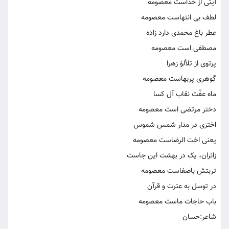
آیتی از خداست معصومه
لطف بی انتهاست معصومه
عطر باغ محمدی دارد زاده
مصطفی است معصومه
پرتوی از تلألؤ زهرا
گوهری پربهاست معصومه
ماه عفّت نقاب آل کسا
دختر مرتضی است معصومه
اختری در مدار شمس شموس
یعنی اخت الرضاست معصومه
زائران، یک در بهشت این جاست
تربتش باصفاست معصومه
در توسل به عترت و قرآن
باب حاجات ماست معصومه
شاعر:حسان