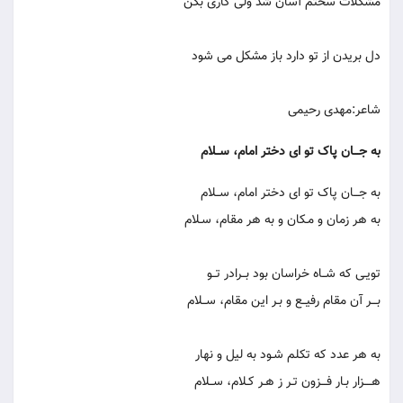
مشکلات سختم آسان شد ولی کاری بکن
دل بریدن از تو دارد باز مشکل می شود
شاعر:مهدی رحیمی
به جـــان پاک تو ای دختر امام، ســلام
به جـــان پاک تو ای دختر امام، ســلام
به هر زمان و مـکان و به هر مقام، سـلام
تویـی که شــاه خراسان بود بــرادر تــو
بـــر آن مقام رفیــع و بـر این مقام، ســلام
به هر عدد که تکلم شـود به لیل و نهار
هــــزار بـار فـــزون تـر ز هـر کـلام، ســلام