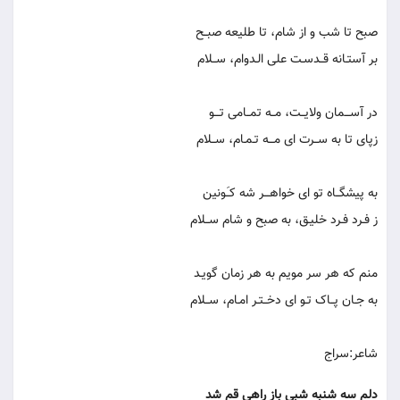
صبح تا شب و از شام، تا طلیعه صبــح
بر آستـانه قــدسـت علی الـدوام، ســلام
در آســـمان ولایــت، مــه تمــامی تـــو
زپای تا به ســرت ای مـــه تـمـام، ســلام
به پیشگــاه تو ای خواهـــر شه کـَـونین
ز فـرد فـرد خلیـق، به صبح و شام ســلام
منم که هر سر مویم به هر زمان گویـد
به جـان پــاک تـو ای دخــتـر امـام، ســلام
شاعر:سراج
دلم سه شنبه شبی باز راهی قم شد